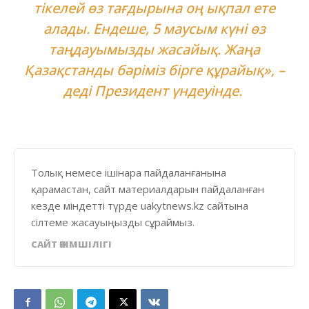
тікелей өз тағдырына оң ықпал ете
алады. Ендеше, 5 маусым күні өз
таңдауымызды жасайық. Жаңа
Қазақстанды бәріміз бірге құрайық», –
деді Президент үндеуінде.
Толық немесе ішінара пайдаланғанына
қарамастан, сайт материалдарын пайдаланған
кезде міндетті түрде uakytnews.kz сайтына
сілтеме жасауыңызды сұраймыз.
САЙТ ӘКІМШІЛІГІ