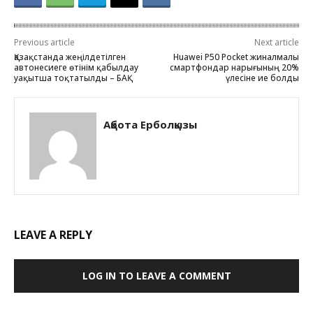
Previous article
Next article
Қазақстанда жеңілдетілген
Huawei P50 Pocket жиналмалы
автонесиеге өтінім қабылдау
смартфондар нарығының 20%
уақытша тоқтатылды – БАҚ
үлесіне ие болды
Ақбота Ерболқызы
LEAVE A REPLY
LOG IN TO LEAVE A COMMENT