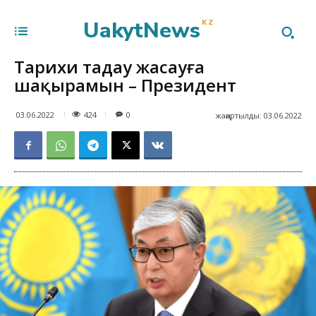
UakytNews
KZ
Тарихи таңдау жасауға
шақырамын – Президент
424
03.06.2022
0
жаңартылды:
03.06.2022