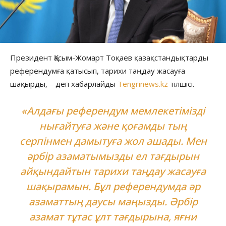
Президент Қасым-Жомарт Тоқаев қазақстандықтарды
референдумға қатысып, тарихи таңдау жасауға
шақырды, – деп хабарлайды
Tengrinews.kz
тілшісі.
«Алдағы референдум мемлекетімізді
нығайтуға және қоғамды тың
серпінмен дамытуға жол ашады. Мен
әрбір азаматымызды ел тағдырын
айқындайтын тарихи таңдау жасауға
шақырамын. Бұл референдумда әр
азаматтың даусы маңызды. Әрбір
азамат тұтас ұлт тағдырына, яғни