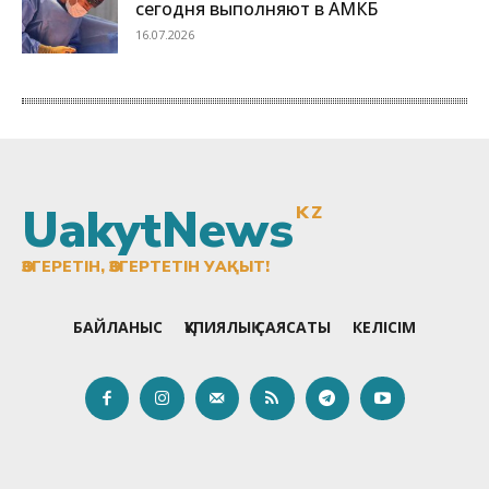
UakytNews
KZ
ӨЗГЕРЕТІН, ӨЗГЕРТЕТІН УАҚЫТ!
БАЙЛАНЫС
ҚҰПИЯЛЫҚ САЯСАТЫ
КЕЛІСІМ