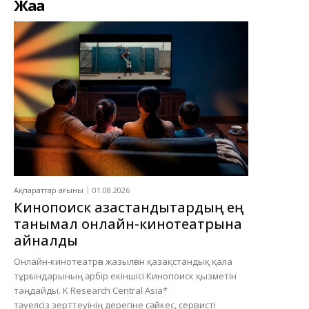
Жаңа
Ақпараттар ағыны
01.08.2026
Кинопоиск қазақстандықтардың ең
танымал онлайн-кинотеатрына
айналды
Онлайн-кинотеатрға жазылған қазақстандық қала
тұрғындарының әрбір екіншісі Кинопоиск қызметін
таңдайды. K Research Central Asia*
тәуелсіз зерттеуінің дерегіне сәйкес, сервисті