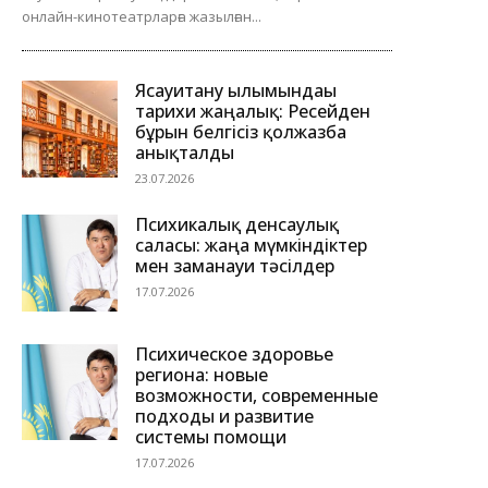
онлайн-кинотеатрларға жазылған...
Ясауитану ғылымындағы
тарихи жаңалық: Ресейден
бұрын белгісіз қолжазба
анықталды
23.07.2026
Психикалық денсаулық
саласы: жаңа мүмкіндіктер
мен заманауи тәсілдер
17.07.2026
Психическое здоровье
региона: новые
возможности, современные
подходы и развитие
системы помощи
17.07.2026