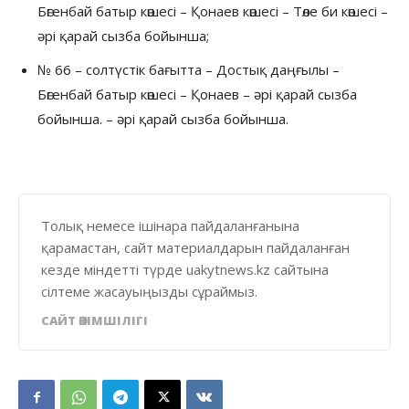
Бөгенбай батыр көшесі – Қонаев көшесі – Төле би көшесі –
әрі қарай сызба бойынша;
№ 66 – солтүстік бағытта – Достық даңғылы –
Бөгенбай батыр көшесі – Қонаев – әрі қарай сызба
бойынша. – әрі қарай сызба бойынша.
Толық немесе ішінара пайдаланғанына
қарамастан, сайт материалдарын пайдаланған
кезде міндетті түрде uakytnews.kz сайтына
сілтеме жасауыңызды сұраймыз.
САЙТ ӘКІМШІЛІГІ