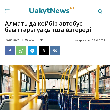
UakytNews
KZ
Алматыда кейбір автобус
бағыттары уақытша өзгереді
434
06.06.2022
0
жаңартылды:
06.06.2022