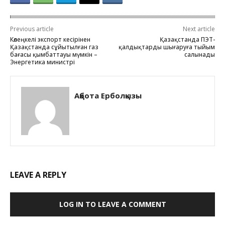
Previous article
Next article
Көлеңкелі экспорт кесірінен
Қазақстанда ПЭТ-
Қазақстанда сұйытылған газ
қалдықтарды шығаруға тыйым
бағасы қымбаттауы мүмкін –
салынады
Энергетика министрі
Ақбота Ерболқызы
LEAVE A REPLY
LOG IN TO LEAVE A COMMENT