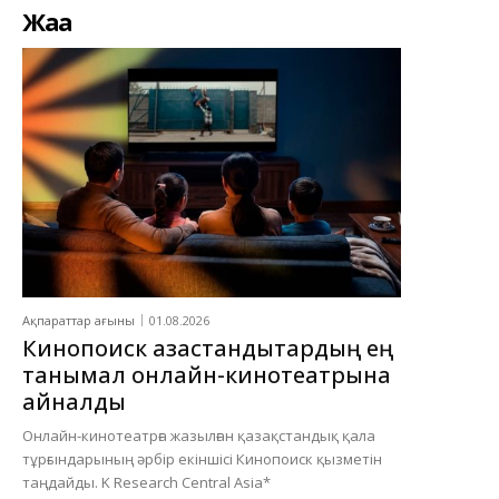
Жаңа
Ақпараттар ағыны
01.08.2026
Кинопоиск қазақстандықтардың ең
танымал онлайн-кинотеатрына
айналды
Онлайн-кинотеатрға жазылған қазақстандық қала
тұрғындарының әрбір екіншісі Кинопоиск қызметін
таңдайды. K Research Central Asia*