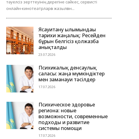
тәуелсіз зерттеуінің дерегіне сәйкес, сервисті
онлайн-кинотеатрларға жазылған...
Ясауитану ғылымындағы
тарихи жаңалық: Ресейден
бұрын белгісіз қолжазба
анықталды
23.07.2026
Психикалық денсаулық
саласы: жаңа мүмкіндіктер
мен заманауи тәсілдер
17.07.2026
Психическое здоровье
региона: новые
возможности, современные
подходы и развитие
системы помощи
17.07.2026