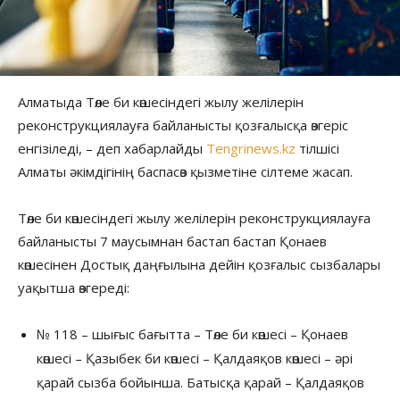
Алматыда Төле би көшесіндегі жылу желілерін
реконструкциялауға байланысты қозғалысқа өзгеріс
енгізіледі, – деп хабарлайды
Tengrinews.kz
тілшісі
Алматы әкімдігінің баспасөз қызметіне сілтеме жасап.
Төле би көшесіндегі жылу желілерін реконструкциялауға
байланысты 7 маусымнан бастап бастап Қонаев
көшесінен Достық даңғылына дейін қозғалыс сызбалары
уақытша өзгереді:
№ 118 – шығыс бағытта – Төле би көшесі – Қонаев
көшесі – Қазыбек би көшесі – Қалдаяқов көшесі – әрі
қарай сызба бойынша. Батысқа қарай – Қалдаяқов