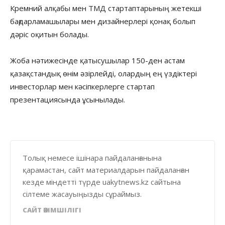
Кремний алқабы мен ТМД стартаптарының жетекші
бағдарламашылары мен дизайнерлері қонақ болып
дәріс оқитын болады.
Жоба нәтижесінде қатысушылар 150-ден астам
қазақстандық өнім әзірлейді, олардың ең үздіктері
инвесторлар мен кәсіпкерлерге стартап
презентациясында ұсынылады.
Толық немесе ішінара пайдаланғанына
қарамастан, сайт материалдарын пайдаланған
кезде міндетті түрде uakytnews.kz сайтына
сілтеме жасауыңызды сұраймыз.
САЙТ ӘКІМШІЛІГІ