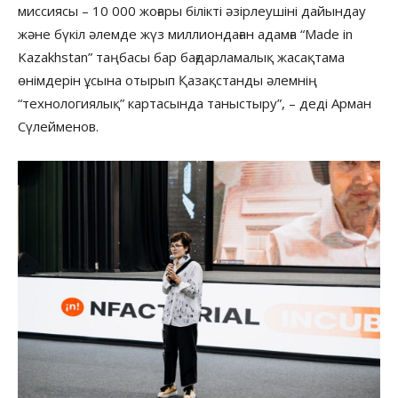
миссиясы – 10 000 жоғары білікті әзірлеушіні дайындау
және бүкіл әлемде жүз миллиондаған адамға “Made in
Kazakhstan” таңбасы бар бағдарламалық жасақтама
өнімдерін ұсына отырып Қазақстанды әлемнің
“технологиялық” картасында таныстыру”, – деді Арман
Сүлейменов.