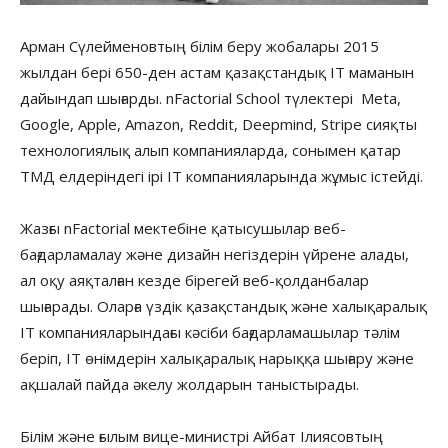
Арман Сүлейменовтың білім беру жобалары 2015
жылдан бері 650-ден астам қазақстандық ІТ маманын
дайындап шығарды. nFactorial School түлектері Meta,
Google, Apple, Amazon, Reddit, Deepmind, Stripe сияқты
технологиялық алып компанияларда, сонымен қатар
ТМД елдеріндегі ірі IT компанияларында жұмыс істейді.
Жазғы nFactorial мектебіне қатысушылар веб-
бағдарламалау және дизайн негіздерін үйрене алады,
ал оқу аяқталған кезде бірегей веб-қолданбалар
шығарады. Оларға үздік қазақстандық және халықаралық
IT компанияларындағы кәсіби бағдарламашылар тәлім
беріп, IT өнімдерін халықаралық нарыққа шығару және
ақшалай пайда әкелу жолдарын таныстырады.
Білім және ғылым вице-министрі Айбат Ілиясовтың