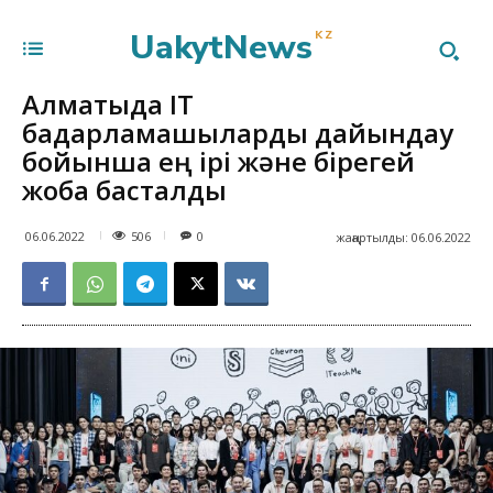
UakytNews
KZ
Алматыда ІТ
бағдарламашыларды дайындау
бойынша ең ірі және бірегей
жоба басталды
506
06.06.2022
0
жаңартылды:
06.06.2022