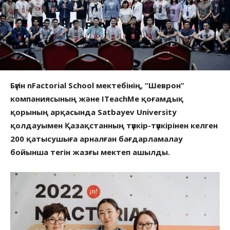
Бүгін nFactorial School мектебінің, “Шеврон”
компаниясының және ITeachMe қоғамдық
қорының арқасында Satbayev University
қолдауымен Қазақстанның түпкір-түпкірінен келген
200 қатысушыға арналған бағдарламалау
бойынша тегін жазғы мектеп ашылды.