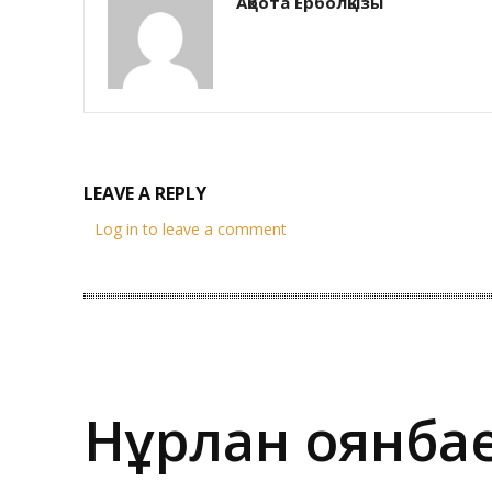
Ақбота Ерболқызы
LEAVE A REPLY
Log in to leave a comment