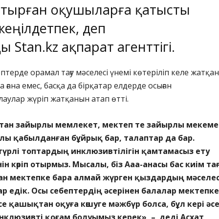
отырған оқушыларға қатысты
жеңілдетпек, деп
ды
Stan.kz
ақпарат агенттігі.
терде орамал тағу мәселесі үнемі көтеріліп келе жатқа
 ғана емес, басқа да бірқатар елдерде осыған
аулар жүріп жатқанын атап өтті.
стан зайырлы мемлекет, мектеп те зайырлы мекеме
лы қабылданған бұйрық бар, талаптар да бар.
түрлі топтардың инклюзивтілігін қамтамасыз ету
н көріп отырмыз. Мысалы, біз Ааа-анасы бас киім та
н мектепке бара алмай жүрген қыздардың мәселес
р едік. Осы себептердің әсерінен балалар мектепке
е қашықтан оқуға көшуге мәжбүр болса, бұл кері әс
 инклюзивті қоғам болуымыз керек», – деді Асхат