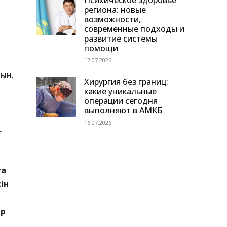
Психическое здоровье
региона: новые
возможности,
современные подходы и
развитие системы
помощи
17.07.2026
нын,
Хирургия без границ:
какие уникальные
операции сегодня
выполняют в АМКБ
16.07.2026
.
ға
ін
ер