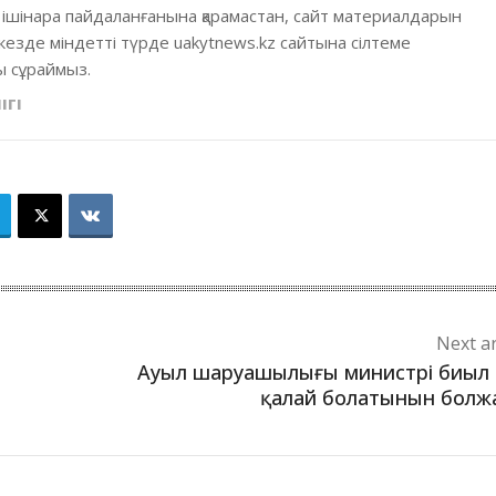
 ішінара пайдаланғанына қарамастан, сайт материалдарын
кезде міндетті түрде uakytnews.kz сайтына сілтеме
 сұраймыз.
ІГІ
Next ar
Ауыл шаруашылығы министрі биыл 
қалай болатынын бол