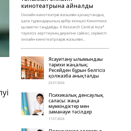
кинотеатрына айналды
Онлайн-кинотеатрға жазылған қазақстандық
қала тұрғындарының әрбір екіншісі Кинопоиск
қызметін таңдайды. K Research Central Asia*
тәуелсіз зерттеуінің дерегіне сәйкес, сервисті
онлайн-кинотеатрларға жазылған...
Ясауитану ғылымындағы
тарихи жаңалық:
Ресейден бұрын белгісіз
қолжазба анықталды
23.07.2026
луі
Психикалық денсаулық
саласы: жаңа
мүмкіндіктер мен
заманауи тәсілдер
17.07.2026