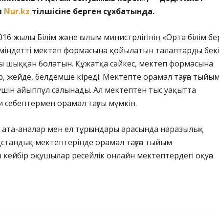
в
Nur.kz
тілшісіне берген сұхбатында.
016 жылы Білім және ғылым министрлігінің «Орта білім бе
індетті мектеп формасына қойылатын талаптарды бекі
ғы шыққан болатын. Құжатқа сәйкес, мектеп формасына
, жейде, белдемше кіреді. Мектепте орамал тағуға тыйы
үшін айыппұл салынады. Ал мектептен тыс уақытта
и себептермен орамал тағуы мүмкін.
 ата-аналар мен ел тұрғындары арасында наразылық
стандық мектептерінде орамал тағуға тыйым
 кейбір оқушылар ресейлік онлайн мектептердегі оқуға