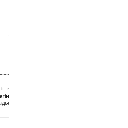
ticle
егін
жады