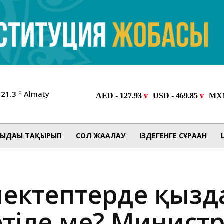
21.3
Almaty
C
ЫДАҒЫ ТАҚЫРЫП
СОЛ ЖАҒАЛАУ
ІЗДЕГЕНГЕ СҰРАҒАН
мектептерде қызд
етіле ме? Минист