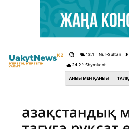
18.1
Nur-Sultan
C
UakytNews
KZ
24.2
Shymkent
ӨЗГЕРЕТІН, ӨЗГЕРТЕТІН
C
УАҚЫТ!
АНЫҒЫ МЕН ҚАНЫҒЫ
ТАЛҚ
Қазақстандық 
тағуға рұқсат 