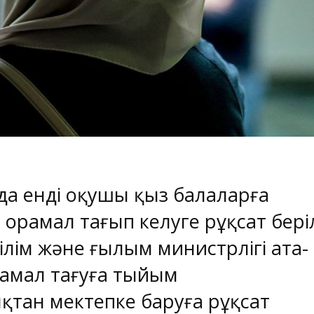
нда енді оқушы қыз балаларға
 орамал тағып келуге рұқсат бері
Білім және ғылым министрлігі ата-
амал тағуға тыйым
қтан мектепке баруға рұқсат