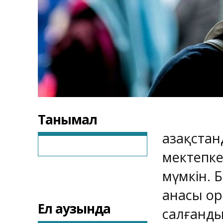
Танымал
Қазақста
мектепке
мүмкін. 
анасы ор
Ел аузында
салғанды