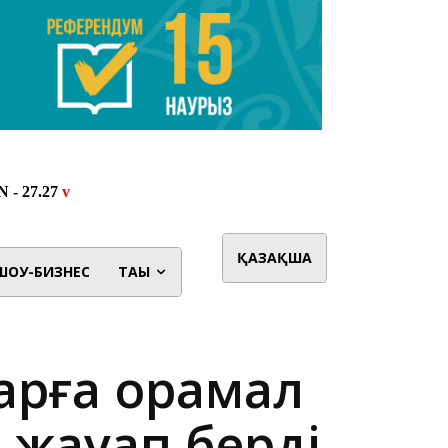
ҚАЗАҚША
ШОУ-БИЗНЕС
ТАҒЫ
арға орамал
р жауап берді