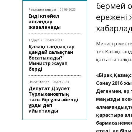
бермей 
Редакция таңдауы
06.09.2023
ережені 
Енді көп әйел
алғандар
хабарла
жазаланады
Таңдаулы
06.09.2023
Министр мектеп
Қазақстандықтар
тек Қазақстанда
қандай салықтан
босатылады?
қатысты талқыл
Министр жауап
берді
«Бірақ Қазақ
Uakyt Stories
06.09.2023
Сонау 2016 жы
Депутат Дәулет
Дегенмен, әр 
Тұрлыхановтың
маңызды екені
тағы бір ұлы әйелді
ұрды деп
алмағандықта
айыпталды
қарастыра ала
бармаса немес
етеді, ал біз