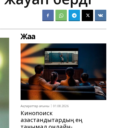
Жаңа
Ақпараттар ағыны
01.08.2026
Кинопоиск
қазақстандықтардың ең
танымал онлайн-