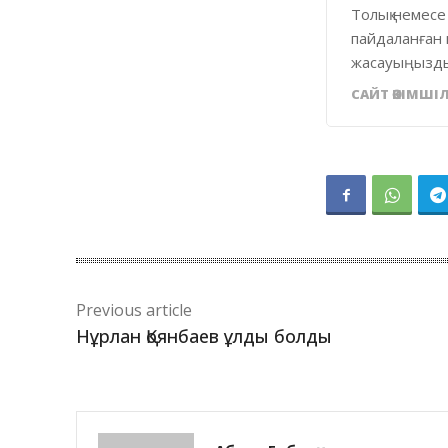
Толық немесе
пайдаланған 
жасауыңызды
САЙТ ӘКІМШІЛ
Previous article
Нұрлан Қоянбаев ұлды болды