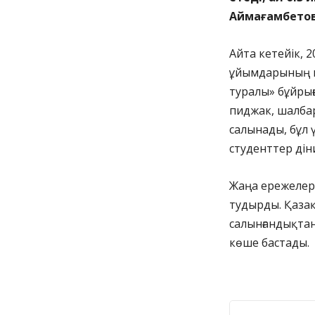
Аймағамбето
Айта кетейік, 2
ұйымдарының м
туралы» бұйры
пиджак, шалбар
салынады, бұл 
студенттер дін
Жаңа ережелер
тудырды. Қазақ
салынғандықтан
көше бастады.