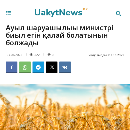
UakytNews
KZ
Ауыл шаруашылығы министрі
биыл егін қалай болатынын
болжады
422
07.06.2022
0
жаңартылды:
07.06.2022