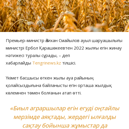
Премьер-министр Әлихан Смайылов ауыл шаруашылығы
министрі Ербол Қарашөкеевтен 2022 жылғы егін жинау
нәтижесі туралы сұрады, – деп
хабарлайды
Tengrinews.kz
тілшісі.
Үкімет басшысы өткен жылы ауа райының
қолайсыздығына байланысты егін орташа жылдық
көлемнен төмен болғанын атап өтті.
«Биыл аграршылар егін егуді оңтайлы
мерзімде аяқтады, жердегі ылғалды
сақтау бойынша жұмыстар да