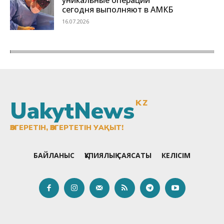
UakytNews
KZ
ӨЗГЕРЕТІН, ӨЗГЕРТЕТІН УАҚЫТ!
БАЙЛАНЫС
ҚҰПИЯЛЫҚ САЯСАТЫ
КЕЛІСІМ