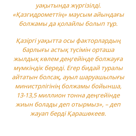
уақытында жүргізілді.
«Қазгидрометтің» маусым айындағы
болжамы да қолайлы болып тұр.
Қазіргі уақытта осы факторлардың
барлығы астық түсімін орташа
жылдық көлем деңгейінде болжауға
мүмкіндік береді. Егер бидай туралы
айтатын болсақ, ауыл шаруашылығы
министрлігінің болжамы бойынша,
13-13,5 миллион тонна деңгейінде
жиын болады деп отырмыз», – деп
жауап берді Қарашөкеев.