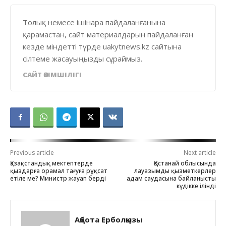
Толық немесе ішінара пайдаланғанына
қарамастан, сайт материалдарын пайдаланған
кезде міндетті түрде uakytnews.kz сайтына
сілтеме жасауыңызды сұраймыз.
САЙТ ӘКІМШІЛІГІ
Previous article
Next article
Қазақстандық мектептерде
Қостанай облысында
қыздарға орамал тағуға рұқсат
лауазымды қызметкерлер
етіле ме? Министр жауап берді
адам саудасына байланысты
күдікке ілінді
Ақбота Ерболқызы