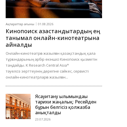
Ақпараттар ағыны
01.08.2026
Кинопоиск қазақстандықтардың ең
танымал онлайн-кинотеатрына
айналды
Онлайн-кинотеатрға жазылған қазақстандық қала
тұрғындарының әрбір екіншісі Кинопоиск қызметін
таңдайды. K Research Central Asia*
тәуелсіз зерттеуінің дерегіне сәйкес, сервисті
онлайн-кинотеатрларға жазылған...
Ясауитану ғылымындағы
тарихи жаңалық: Ресейден
бұрын белгісіз қолжазба
анықталды
23.07.2026