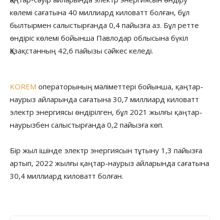
көлемі сағатына 40 миллиард киловатт болған, бұл
былтырмен салыстырғанда 0,4 пайызға аз. Бұл ретте
өндіріс көлемі бойынша Павлодар облысына бүкіл
Қазақстанның 42,6 пайызы сәйкес келеді.
KOREM
операторының мәліметтері бойынша, қаңтар-
наурыз айларында сағатына 30,7 миллиард киловатт
электр энергиясы өндірілген, бұл 2021 жылғы қаңтар-
наурызбен салыстырғанда 0,2 пайызға көп.
Бір жыл ішінде электр энергиясын тұтыну 1,3 пайызға
артып, 2022 жылғы қаңтар-наурыз айларында сағатына
30,4 миллиард киловатт болған.