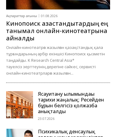
Ақпараттар ағыны
01.08.2026
Кинопоиск қазақстандықтардың ең
танымал онлайн-кинотеатрына
айналды
Онлайн-кинотеатрға жазылған қазақстандық қала
тұрғындарының әрбір екіншісі Кинопоиск қызметін
таңдайды. K Research Central Asia*
тәуелсіз зерттеуінің дерегіне сәйкес, сервисті
онлайн-кинотеатрларға жазылған...
Ясауитану ғылымындағы
тарихи жаңалық: Ресейден
бұрын белгісіз қолжазба
анықталды
23.07.2026
Психикалық денсаулық