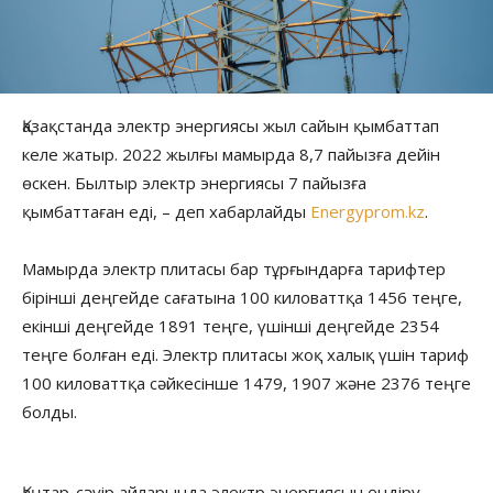
Қазақстанда электр энергиясы жыл сайын қымбаттап
келе жатыр. 2022 жылғы мамырда 8,7 пайызға дейін
өскен. Былтыр электр энергиясы 7 пайызға
қымбаттаған еді, – деп хабарлайды
Energyprom.kz
.
Мамырда электр плитасы бар тұрғындарға тарифтер
бірінші деңгейде сағатына 100 киловаттқа 1456 теңге,
екінші деңгейде 1891 теңге, үшінші деңгейде 2354
теңге болған еді. Электр плитасы жоқ халық үшін тариф
100 киловаттқа сәйкесінше 1479, 1907 және 2376 теңге
болды.
Қаңтар-сәуір айларында электр энергиясын өндіру