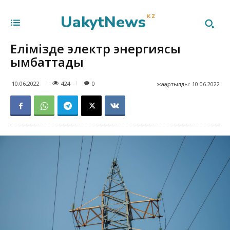
UakytNews
KZ
Елімізде электр энергиясы
қымбаттады
424
10.06.2022
0
жаңартылды:
10.06.2022