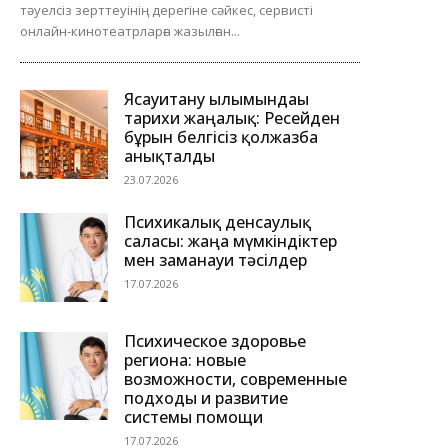
тәуелсіз зерттеуінің дерегіне сәйкес, сервисті
онлайн-кинотеатрларға жазылған...
Ясауитану ғылымындағы
тарихи жаңалық: Ресейден
бұрын белгісіз қолжазба
анықталды
23.07.2026
Психикалық денсаулық
саласы: жаңа мүмкіндіктер
мен заманауи тәсілдер
17.07.2026
Психическое здоровье
региона: новые
возможности, современные
подходы и развитие
системы помощи
17.07.2026