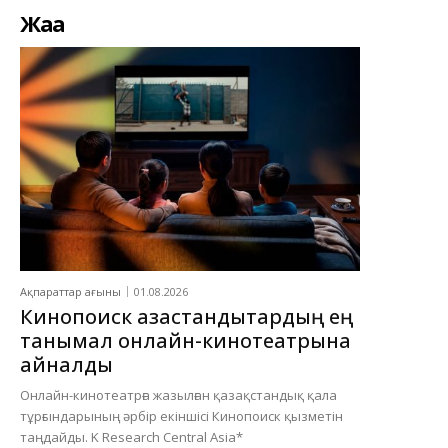
Жаңа
Ақпараттар ағыны
01.08.2026
Кинопоиск қазақстандықтардың ең
танымал онлайн-кинотеатрына
айналды
Онлайн-кинотеатрға жазылған қазақстандық қала
тұрғындарының әрбір екіншісі Кинопоиск қызметін
таңдайды. K Research Central Asia*