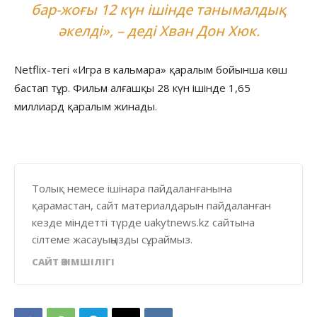
бар-жоғы 12 күн ішінде танымалдық
әкелді», – деді Хван Дон Хюк.
Netflix-тегі «Игра в кальмара» қаралым бойынша көш
бастап тұр. Фильм алғашқы 28 күн ішінде 1,65
миллиард қаралым жинады.
Толық немесе ішінара пайдаланғанына
қарамастан, сайт материалдарын пайдаланған
кезде міндетті түрде uakytnews.kz сайтына
сілтеме жасауыңызды сұраймыз.
САЙТ ӘКІМШІЛІГІ