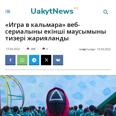
UakytNews
KZ
«Игра в кальмара» веб-
сериалының екінші маусымының
тизері жарияланды
468
13.06.2022
0
жаңартылды:
13.06.2022