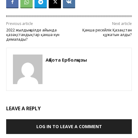
Previous article
Next article
2022 жылдың шілде айында
Қанша ресейлік Қазақстан
қазақстандықтар қанша күн
құжатын алды?
демалады?
Ақбота Ерболқызы
LEAVE A REPLY
LOG IN TO LEAVE A COMMENT