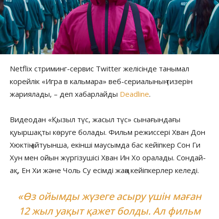
Netflix стриминг-сервис Twitter желісінде танымал
корейлік «Игра в кальмара» веб-сериалының тизерін
жариялады, – деп хабарлайды
Deadline
.
Видеодан «Қызыл түс, жасыл түс» сынағындағы
қуыршақты көруге болады. Фильм режиссері Хван Дон
Хюктің айтуынша, екінші маусымда бас кейіпкер Сон Ги
Хун мен ойын жүргізушісі Хван Ин Хо оралады. Сондай-
ақ, Ен Хи және Чоль Су есімді жаңа кейіпкерлер келеді.
«Өз ойымды жүзеге асыру үшін маған
12 жыл уақыт қажет болды. Ал фильм