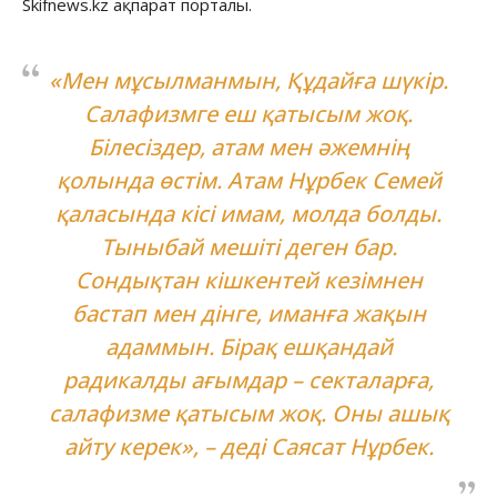
Skifnews.kz ақпарат порталы.
«Мен мұсылманмын, Құдайға шүкір.
Салафизмге еш қатысым жоқ.
Білесіздер, атам мен әжемнің
қолында өстім. Атам Нұрбек Семей
қаласында кісі имам, молда болды.
Тыныбай мешіті деген бар.
Сондықтан кішкентей кезімнен
бастап мен дінге, иманға жақын
адаммын. Бірақ ешқандай
радикалды ағымдар – секталарға,
салафизме қатысым жоқ. Оны ашық
айту керек», – деді Саясат Нұрбек.