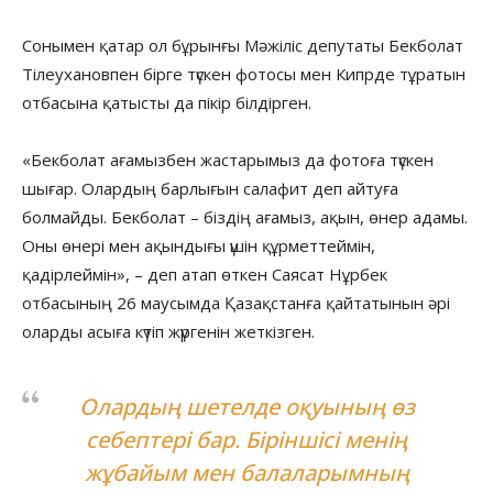
Сонымен қатар ол бұрынғы Мәжіліс депутаты Бекболат
Тілеухановпен бірге түскен фотосы мен Кипрде тұратын
отбасына қатысты да пікір білдірген.
«Бекболат ағамызбен жастарымыз да фотоға түскен
шығар. Олардың барлығын салафит деп айтуға
болмайды. Бекболат – біздің ағамыз, ақын, өнер адамы.
Оны өнері мен ақындығы үшін құрметтеймін,
қадірлеймін», – деп атап өткен Саясат Нұрбек
отбасының 26 маусымда Қазақстанға қайтатынын әрі
оларды асыға күтіп жүргенін жеткізген.
Олардың шетелде оқуының өз
себептері бар. Біріншісі менің
жұбайым мен балаларымның