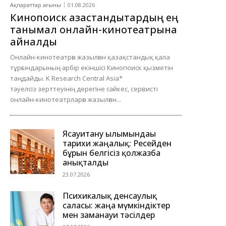
Ақпараттар ағыны
01.08.2026
Кинопоиск қазақстандықтардың ең
танымал онлайн-кинотеатрына
айналды
Онлайн-кинотеатрға жазылған қазақстандық қала
тұрғындарының әрбір екіншісі Кинопоиск қызметін
таңдайды. K Research Central Asia*
тәуелсіз зерттеуінің дерегіне сәйкес, сервисті
онлайн-кинотеатрларға жазылған...
Ясауитану ғылымындағы
тарихи жаңалық: Ресейден
бұрын белгісіз қолжазба
анықталды
23.07.2026
Психикалық денсаулық
саласы: жаңа мүмкіндіктер
мен заманауи тәсілдер