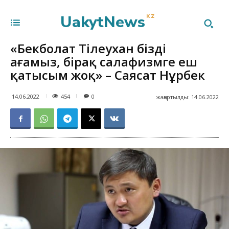
UakytNews
KZ
«Бекболат Тілеухан біздің
ағамыз, бірақ салафизмге еш
қатысым жоқ» – Саясат Нұрбек
454
14.06.2022
0
жаңартылды:
14.06.2022