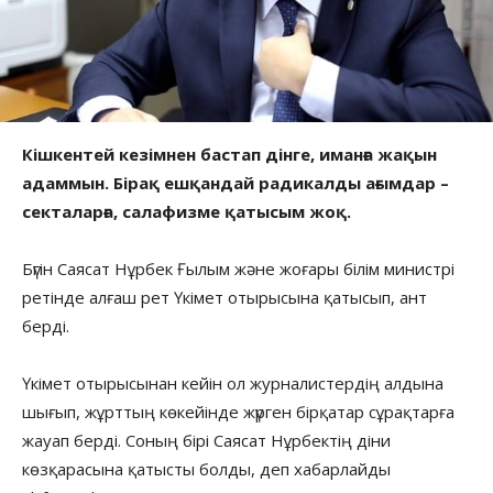
Кішкентей кезімнен бастап дінге, иманға жақын
адаммын. Бірақ ешқандай радикалды ағымдар –
секталарға, салафизме қатысым жоқ.
Бүгін Саясат Нұрбек Ғылым және жоғары білім министрі
ретінде алғаш рет Үкімет отырысына қатысып, ант
берді.
Үкімет отырысынан кейін ол журналистердің алдына
шығып, жұрттың көкейінде жүрген бірқатар сұрақтарға
жауап берді. Соның бірі Саясат Нұрбектің діни
көзқарасына қатысты болды, деп хабарлайды