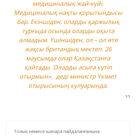
медициналық жай-күйі.
Медициналық нақты қорытындысы
бар. Екіншіден, оларды қаржылық
тұрғыда осында оларды оқыта
алмадым. Үшіншіден, ол – ол өте
жақсы британдық мектеп. 26
маусымда олар Қазақстанға
қайтады. Оларды асыға күтіп
отырмын», деді министр Үкімет
отырысының кулуарында.
Толық немесе ішінара пайдаланғанына