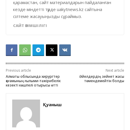
қарамастан, сайт материалдарын пайдаланған
кезде міндетті түрде uakytnews.kz сайтына
сілтеме жасауыңызды сұраймыз.
САЙТ ӘКІМШІЛІГІ
Previous article
Next article
Алматы облысында хирургтер
Әйелдердің зейнет жасы
қоғамының ғылыми-тәжірибелік
төмендемейтін болды
кезекті көшпелі отырысы өтті
Қуаныш