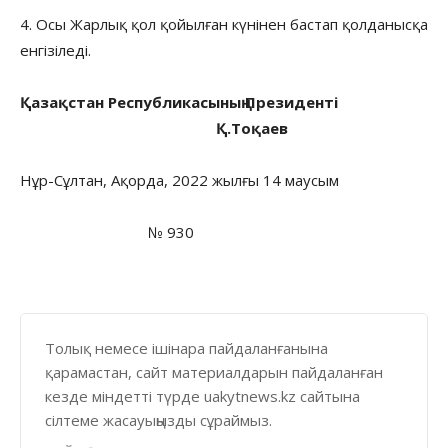
4. Осы Жарлық қол қойылған күнінен бастап қолданысқа
енгізіледі.
Қазақстан Республикасының Президенті
Қ.Тоқаев
Нұр-Сұлтан, Ақорда, 2022 жылғы 14 маусым
№ 930
Толық немесе ішінара пайдаланғанына
қарамастан, сайт материалдарын пайдаланған
кезде міндетті түрде uakytnews.kz сайтына
сілтеме жасауыңызды сұраймыз.