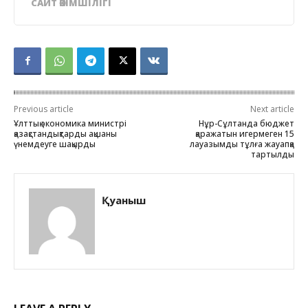
САЙТ ӘКІМШІЛІГІ
Previous article
Next article
Ұлттық экономика министрі
Нұр-Сұлтанда бюджет
қазақстандықтарды ақшаны
қаражатын игермеген 15
үнемдеуге шақырды
лауазымды тұлға жауапқа
тартылды
Қуаныш