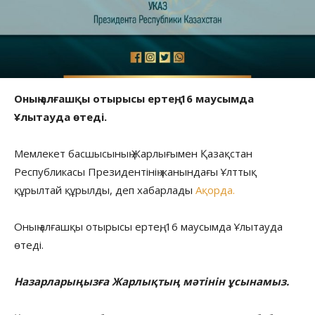
Оның алғашқы отырысы ертең, 16 маусымда
Ұлытауда өтеді.
Мемлекет басшысының Жарлығымен Қазақстан
Республикасы Президентінің жанындағы Ұлттық
құрылтай құрылды, деп хабарлады
Ақорда.
Оның алғашқы отырысы ертең, 16 маусымда Ұлытауда
өтеді.
Назарларыңызға Жарлықтың мәтінін ұсынамыз.