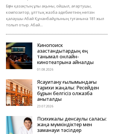
Бүгін қазақтың ұлы ақыны, ойшыл, ағартушы,
композитор, ұлттық жазба әдебиетінің негізін
қалаушы Абай Құнанбайұлының туғанына 181 жыл
толып отыр. Абай...
Кинопоиск
қазақстандықтардың ең
танымал онлайн-
кинотеатрына айналды
01.08.2026
Ясауитану ғылымындағы
тарихи жаңалық: Ресейден
бұрын белгісіз қолжазба
анықталды
23.07.2026
Психикалық денсаулық саласы:
жаңа мүмкіндіктер мен
заманауи тәсілдер