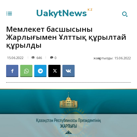
UakytNews
KZ
Мемлекет басшысының
Жарлығымен Ұлттық құрылтай
құрылды
646
15.06.2022
0
жаңартылды:
15.06.2022