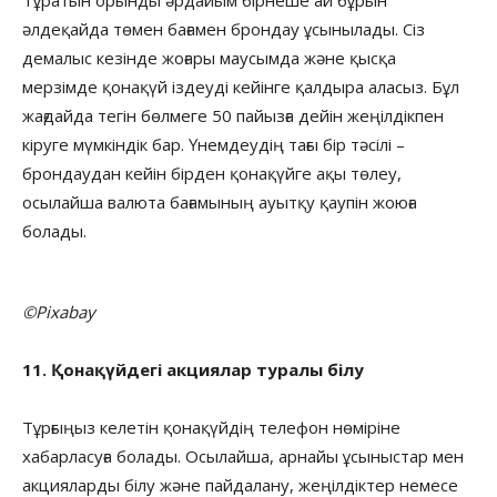
әлдеқайда төмен бағамен брондау ұсынылады. Сіз
демалыс кезінде жоғары маусымда және қысқа
мерзімде қонақүй іздеуді кейінге қалдыра аласыз. Бұл
жағдайда тегін бөлмеге 50 пайызға дейін жеңілдікпен
кіруге мүмкіндік бар. Үнемдеудің тағы бір тәсілі –
брондаудан кейін бірден қонақүйге ақы төлеу,
осылайша валюта бағамының ауытқу қаупін жоюға
болады.
©Pixabay
11. Қонақүйдегі акциялар туралы білу
Тұрғыңыз келетін қонақүйдің телефон нөміріне
хабарласуға болады. Осылайша, арнайы ұсыныстар мен
акцияларды білу және пайдалану, жеңілдіктер немесе