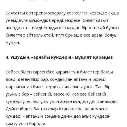
Саяхатты ертерек жоспарлау кез келген кезеңде ақша
үнемдеуге мүмкіндік береді. Әсіресе, билет сатып
алғанда өте тиімді. Ұшудан/сапардан бірнеше ай бұрын
билеттер айтарлықтай, тіпті бірнеше есе арзан болуы
мүмкін.
4. Ұшудың «арнайы күндерін» мұқият қараңыз
Сейсенбіден сәрсенбіге қараған түні билеттер бағасы
өседі деген пікір бар, сондықтан аптаның бірінші
жартысында билеттерді сатып алған дұрыс. Тағы бір
ұсыныс бар – сейсенбі, сәрсенбі немесе бейсенбі
күндері ұшу. Бұл ұшу үшін арзан күндер деп саналады.
Дүйсенбіден бастап олар іссапарларға, ал демалыс
күндері – аптаның соңына дейін демалыс күндерін
қамту үшін барады.