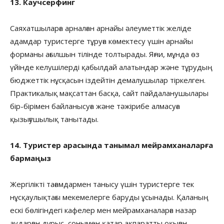
13. Каучсерфинг
Саяхатшыларға арналған арнайы әлеуметтік желіде
адамдар туристерге тұруға көмектесу үшін арнайы
форманы ағылшын тілінде толтырады. Яғни, мұнда өз
үйінде келушілерді қабылдай алатындар және тұрудың
бюджеттік нұсқасын іздейтін демалушылар тіркелген.
Практикалық мақсаттан басқа, сайт пайдаланушылары
бір-бірімен байланысуға және тәжірибе алмасуға
қызығушылық танытады.
14. Туристер арасында танымал мейрамханаларға
бармаңыз
Жергілікті тағамдармен танысу үшін туристерге тек
нұсқаулықтағы мекемелерге баруды ұсынады. Қаланың
ескі бөлігіндегі кафелер мен мейрамханаларға назар
аударған дұрыс, сонымен қатар ақпаратты оқыған