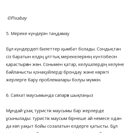
©Pixabay
5. Мереке күндерін таңдамау
Бұл күндердегі билеттер қымбат болады. Сондықтан
сіз баратын елдің ұлттық мерекелерінің күнтізбесін
қарастырған жөн. Сонымен қатар, келушілердің келуіне
байланысты қонақүйлерді брондау және көрікті
жерлерге бару проблемалары болуы мүмкін.
6. Саяхат маусымында сапарға шықпаңыз
Мұндай ұзақ туристік маусымы бар жерлерде
ұсынылады: туристік маусым бірнеше ай немесе одан
да көп уақыт бойы созалатын елдерге қатысты. Бұл