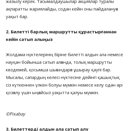
жазылу керек. Тасымалдаушылар акциялар туралы
ақпаратты жариялайды, содан кейін оны пайдалануға
уақыт бар.
2. Билетті барлық маршрутты құрастырғаннан
кейін сатып алыңыз
Жолдама нүктелерінің біріне билетті алдын ала немесе
науқан бойынша сатып алғанда, толық маршрутты
көздемей, қосымша шығындарға ұшырау қаупі бар.
Мысалы, сапардың келесі нүктесіне дейінгі қашықтық
сіз күткеннен үлкен болуы мүмкін немесе келу одан әрі
қозғалу үшін ыңғайсыз уақытта қалуы мүмкін.
©Pixabay
3. Билеттерді алдын ала сатып алу