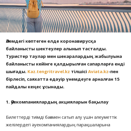
Әлемдегі көптеген елде коронавирусқа
байланысты шектеулер алынып тасталды.
Туристер таулар мен шекаралардың жабылуына
байланысты кейінге қалдырылған сапарларға енді
шығады.
Kaz.tengritravel.kz
тілшісі
Aviata.kz
-пен
бірлесіп, саяхатта едәуір үнемдеуге арналған 15
пайдалы кеңес ұсынады.
1. Әуекомпаниялардың акцияларын бақылау
Билеттерді тиімді бағамен сатып алу үшін әлеуметтік
желілердегі әуекомпаниялардың парақшаларына