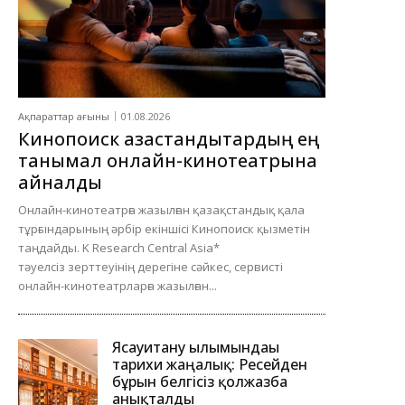
Ақпараттар ағыны
01.08.2026
Кинопоиск қазақстандықтардың ең
танымал онлайн-кинотеатрына
айналды
Онлайн-кинотеатрға жазылған қазақстандық қала
тұрғындарының әрбір екіншісі Кинопоиск қызметін
таңдайды. K Research Central Asia*
тәуелсіз зерттеуінің дерегіне сәйкес, сервисті
онлайн-кинотеатрларға жазылған...
Ясауитану ғылымындағы
тарихи жаңалық: Ресейден
бұрын белгісіз қолжазба
анықталды