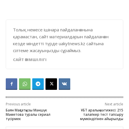
Толық немесе ішінара пайдаланғанына
қарамастан, сайт материалдарын пайдаланған
кезде міндетті түрде uakytnews.kz сайтына
сілтеме жасауыңызды сұраймыз.
САЙТ ӘКІМШІЛІГІ
Previous article
Next article
Баян Мақсатқызы Мәншүк
ҰБТ аралық нәтижесі: 215
Мәметова туралы сериал
талапкер тест тапсыру
түсірмек
мүмкіндігінен айырылды