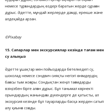
немесе тұрғындардың өздері баратын жерде сұраған
дұрыс. Әдетте, мұндай жерлерде дәмді, ерекше және
әлдеқайда арзан.
©Pixabay
15. Сапарлар мен экскурсиялар кезінде тағам мен
су алыңыз
Әдетте ұшақтар мен пойыздарда бөтелкедегі су,
шоколад немесе сэндвич сияқты негізгі өнімдердің
бағасы тым жоғары. Сондықтан жеңіл тағамдарды
өзіңізбен бірге алған дұрыс. Бұл танымал көрнекті
орындардың жанындағы дүкендерге де қатысты, ал
экскурсия кезінде бұл тауарларды басқа жерден сатып
алу қиынға соғады.