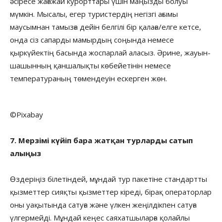
әсіресе жағажай курорттары үшін маңызды болуы
мүмкін. Мысалы, егер туристердің негізгі ағымы
маусымнан тамызға дейін белгілі бір қалаға/елге кетсе,
онда сіз сапарды мамырдың соңында немесе
қыркүйектің басында жоспарлай аласыз. Әрине, жауын-
шашынның қаншалықты көбейетінін немесе
температураның төмендеуін ескерген жөн.
©Pixabay
7. Мерзімі күйіп бара жатқан турларды сатып
алыңыз
Өздеріңіз білетіндей, мұндай тур пакетіне стандартты
қызметтер сияқты қызметтер кіреді, бірақ операторлар
оны уақытында сатуға және үлкен жеңілдікпен сатуға
үлгермейді. Мұндай кеңес саяхатшыларға қолайлы