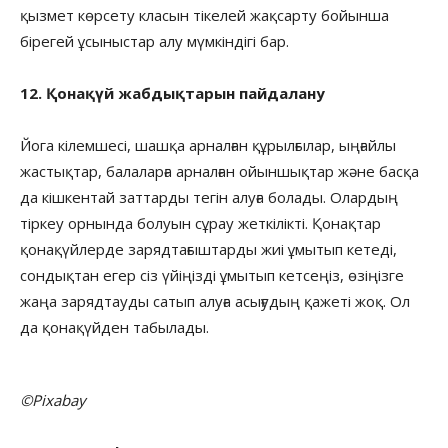
қызмет көрсету класын тікелей жақсарту бойынша
бірегей ұсыныстар алу мүмкіндігі бар.
12. Қонақүй жабдықтарын пайдалану
Йога кілемшесі, шашқа арналған құрылғылар, ыңғайлы
жастықтар, балаларға арналған ойыншықтар және басқа
да кішкентай заттарды тегін алуға болады. Олардың
тіркеу орнында болуын сұрау жеткілікті. Қонақтар
қонақүйлерде зарядтағыштарды жиі ұмытып кетеді,
сондықтан егер сіз үйіңізді ұмытып кетсеңіз, өзіңізге
жаңа зарядтауды сатып алуға асығудың қажеті жоқ. Ол
да қонақүйден табылады.
©Pixabay