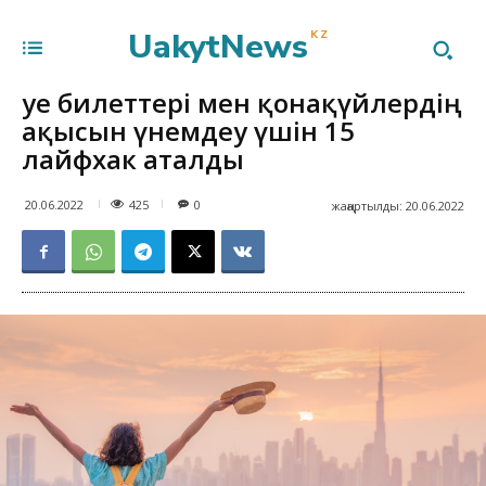
UakytNews
KZ
Әуе билеттері мен қонақүйлердің
ақысын үнемдеу үшін 15
лайфхак аталды
425
20.06.2022
0
жаңартылды:
20.06.2022