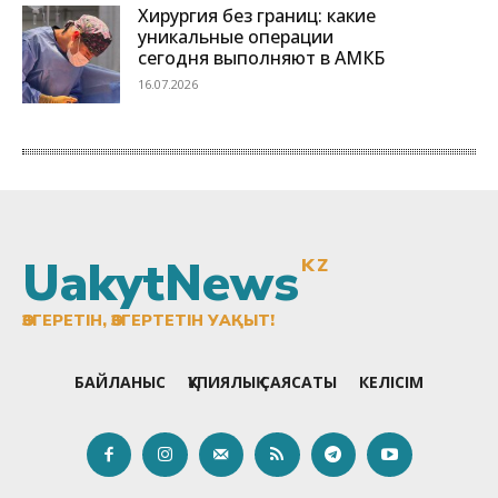
UakytNews
KZ
ӨЗГЕРЕТІН, ӨЗГЕРТЕТІН УАҚЫТ!
БАЙЛАНЫС
ҚҰПИЯЛЫҚ САЯСАТЫ
КЕЛІСІМ