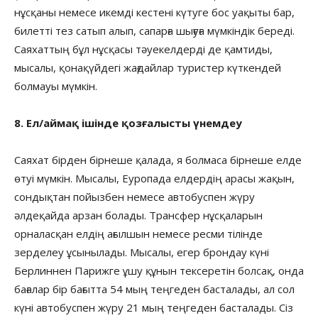
нұсқаны немесе икемді кестені күтуге бос уақыты бар,
билетті тез сатып алып, сапарға шығуға мүмкіндік береді.
Саяхаттың бұл нұсқасы тәуекелдерді де қамтиды,
мысалы, қонақүйдегі жағдайлар туристер күткендей
болмауы мүмкін.
8. Ел/аймақ ішінде қозғалысты үнемдеу
Саяхат бірден бірнеше қалада, я болмаса бірнеше елде
өтуі мүмкін. Мысалы, Еуропада елдердің арасы жақын,
сондықтан пойызбен немесе автобуспен жүру
әлдеқайда арзан болады. Трансфер нұсқаларын
орналасқан елдің ағылшын немесе ресми тілінде
зерделеу ұсынылады. Мысалы, егер брондау күні
Берлиннен Парижге ұшу құнын тексеретін болсақ, онда
бағалар бір бағытта 54 мың теңгеден басталады, ал сол
күні автобуспен жүру 21 мың теңгеден басталады. Сіз