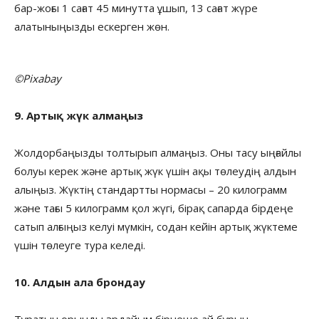
бар-жоғы 1 сағат 45 минутта ұшып, 13 сағат жүре
алатыныңызды ескерген жөн.
©Pixabay
9. Артық жүк алмаңыз
Жолдорбаңызды толтырып алмаңыз. Оны тасу ыңғайлы
болуы керек және артық жүк үшін ақы төлеудің алдын
алыңыз. Жүктің стандартты нормасы – 20 килограмм
және тағы 5 килограмм қол жүгі, бірақ сапарда бірдеңе
сатып алғыңыз келуі мүмкін, содан кейін артық жүктеме
үшін төлеуге тура келеді.
10. Алдын ала брондау
Тұратын орынды әрдайым бірнеше ай бұрын