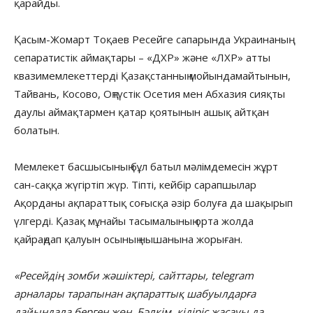
қарайды.
Қасым-Жомарт Тоқаев Ресейге сапарында Украинаның
сепаратистік аймақтары – «ДХР» және «ЛХР» атты
квазимемлекеттерді Қазақстанның мойындамайтынын,
Тайвань, Косово, Оңтүстік Осетия мен Абхазия сияқты
даулы аймақтармен қатар қоятынын ашық айтқан
болатын.
Мемлекет басшысының бұл батыл мәлімдемесін жұрт
сан-саққа жүгіртіп жүр. Тіпті, кейбір сарапшылар
Ақорданы ақпараттық соғысқа әзір болуға да шақырып
үлгерді. Қазақ мұнайы тасымалының орта жолда
қайраңдап қалуын осының нышанына жорыған.
«Ресейдің зомби жәшіктері, сайттары, telegram
арналары тарапынан ақпараттық шабуылдарға
дайындала берген жөн. Бәлкім, кідіріс жасауы да