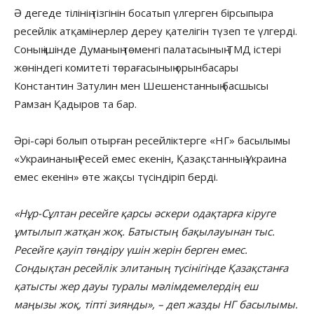
Ә дегеде тілінің тізгінін босатып үлгерген бірсыпыра
ресейлік атқамінерлер дереу қателігін түзеп те үлгерді.
Соның ішінде Думаның төменгі палатасының ТМД істері
жөніндегі комитеті төрағасының орынбасары
Константин Затулин мен Шешенстанның басшысы
Рамзан Қадыров та бар.
Әрі-сәрі болып отырған ресейліктерге «НГ» басылымы
«Украинаның Ресей емес екенін, Қазақстанның Украина
емес екенін» өте жақсы түсіндіріп берді.
«Нұр-Сұлтан ресейге қарсы әскери одақтарға кіруге
ұмтылып жатқан жоқ. Батыстың бақылауынан тыс.
Ресейге қауіп төндіру үшін жерін берген емес.
Сондықтан ресейлік элитаның түсінігінде Қазақстанға
қатысты жер дауы туралы мәлімдемелердің еш
маңызы жоқ, тіпті зиянды», – деп жазды НГ басылымы.