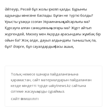
Әйтеуір, Ресей бұл жолы іркіліп қалды. Бұрынғы
адуынды мінезіне баспады. Бұған не түрткі болды?
Ұрысты ұзаққа созған Украинаның қайсарлығы ма?
Құрсауға алған санкцияның ызғары ма? Жұрт айтып
жүргендей, Мәскеу мен Ақорда арасындағы жұмбақ бір
ойын ба? Жоқ әлде, дауыл алдындағы тыныштық па,
бұл? Әзірге, бұл сауалдардың басы ашық.
Толық немесе ішінара пайдаланғанына
қарамастан, сайт материалдарын пайдаланған
кезде міндетті түрде uakytnews.kz сайтына
сілтеме жасауыңызды сұраймыз.
САЙТ ӘКІМШІЛІГІ