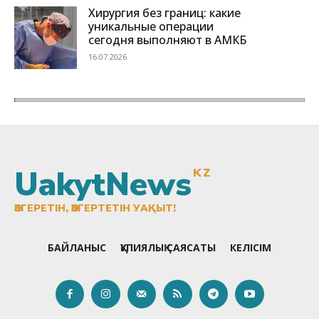
UakytNews
KZ
ӨЗГЕРЕТІН, ӨЗГЕРТЕТІН УАҚЫТ!
БАЙЛАНЫС
ҚҰПИЯЛЫҚ САЯСАТЫ
КЕЛІСІМ