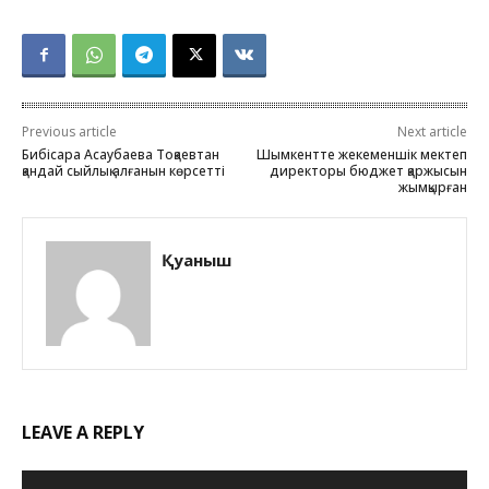
Previous article
Next article
Бибісара Асаубаева Тоқаевтан
Шымкентте жекеменшік мектеп
қандай сыйлық алғанын көрсетті
директоры бюджет қаржысын
жымқырған
Қуаныш
LEAVE A REPLY