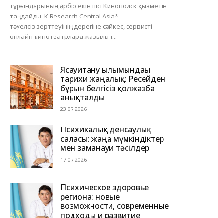
тұрғындарының әрбір екіншісі Кинопоиск қызметін
таңдайды. K Research Central Asia*
тәуелсіз зерттеуінің дерегіне сәйкес, сервисті
онлайн-кинотеатрларға жазылған...
Ясауитану ғылымындағы
тарихи жаңалық: Ресейден
бұрын белгісіз қолжазба
анықталды
23.07.2026
Психикалық денсаулық
саласы: жаңа мүмкіндіктер
мен заманауи тәсілдер
17.07.2026
Психическое здоровье
региона: новые
возможности, современные
подходы и развитие