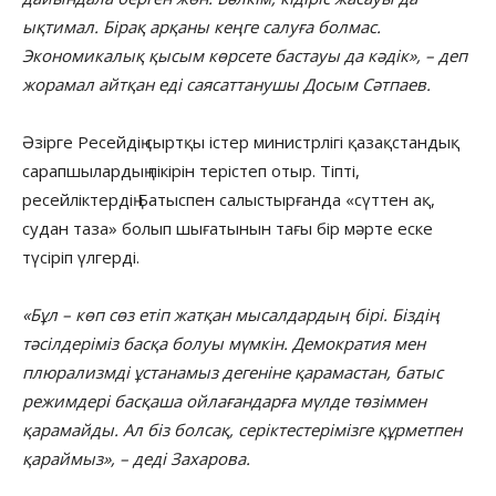
ықтимал. Бірақ арқаны кеңге салуға болмас.
Экономикалық қысым көрсете бастауы да кәдік», – деп
жорамал айтқан еді саясаттанушы Досым Сәтпаев.
Әзірге Ресейдің сыртқы істер министрлігі қазақстандық
сарапшылардың пікірін терістеп отыр. Тіпті,
ресейліктердің Батыспен салыстырғанда «сүттен ақ,
судан таза» болып шығатынын тағы бір мәрте еске
түсіріп үлгерді.
«Бұл – көп сөз етіп жатқан мысалдардың бірі. Біздің
тәсілдеріміз басқа болуы мүмкін. Демократия мен
плюрализмді ұстанамыз дегеніне қарамастан, батыс
режимдері басқаша ойлағандарға мүлде төзіммен
қарамайды. Ал біз болсақ, серіктестерімізге құрметпен
қараймыз», – деді Захарова.