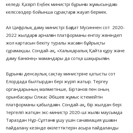
келеді. Қазіргі Еңбек министрі бұрынғы жұмысындағы
келіссөздер бойынша сұрақтарға жауап бермек.
Ал Цифрлық даму министрі Бағдат Мусиннен сот 2020-
2022 жылдарға арналған платформаны енгізу жөніндегі
жол картасын бекіту туралы жасаған бұйрықты
сұрамақшы. Сондай-ақ, «Халықаралық Қайта құру және
даму банкінің» мамандары да сотқа шақырылған.
Бұрынғы денсаулық сақтау министріне қатысты сот
Елордада былтырдан бері жүріп жатыр. Тергеу
органдарының мәліметінше, Біртанов пен оның
орынбасары Олжас Әбішев жұмыс істемейтін
платформаны қабылдаған. Сондай-ақ, бір жылдан бері
тергеліп жатқан экс-министр 2020-ші жылғы маусымда
Тараздан Нұр-Сұлтанға ұшу үшін санавиация ұшағын
пайдалану кезінде өкілеттіктерін асыра пайдаланды