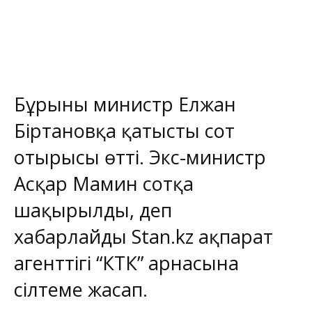
Бұрынғы министр Елжан
Біртановқа қатысты сот
отырысы өтті. Экс-министр
Асқар Мамин сотқа
шақырылды, деп
хабарлайды
Stan.kz
ақпарат
агенттігі
“КТК”
арнасына
сілтеме жасап.