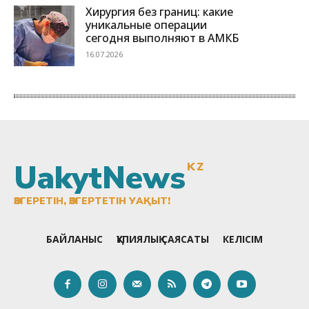
UakytNews
KZ
ӨЗГЕРЕТІН, ӨЗГЕРТЕТІН УАҚЫТ!
БАЙЛАНЫС
ҚҰПИЯЛЫҚ САЯСАТЫ
КЕЛІСІМ