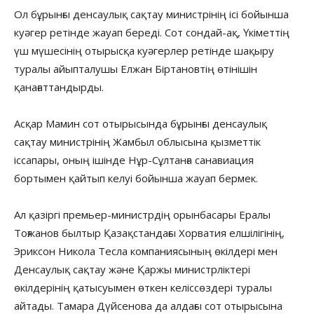
Ол бұрынғы денсаулық сақтау министрінің ісі бойынша
куәгер ретінде жауап береді. Сот сондай-ақ, Үкіметтің
үш мүшесінің отырысқа куәгерлер ретінде шақыру
туралы айыпталушы Елжан Біртановтің өтінішін
қанағаттандырды.
Асқар Мамин сот отырысында бұрынғы денсаулық
сақтау министрінің Жамбыл облысына қызметтік
іссапары, оның ішінде Нұр-Сұлтанға санавиация
бортымен қайтып келуі бойынша жауап бермек.
Ал қазіргі премьер-министрдің орынбасары Ералы
Тоғжанов былтыр Қазақстандағы Хорватия елшілігінің,
Эриксон Никола Тесла компаниясының өкілдері мен
Денсаулық сақтау және Қаржы министрліктері
өкілдерінің қатысуымен өткен келіссөздері туралы
айтады. Тамара Дүйсенова да алдағы сот отырысына