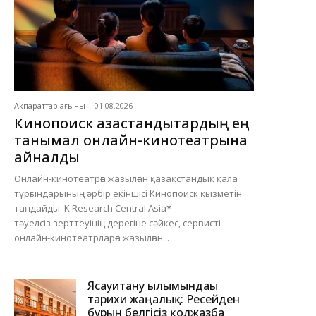
Ақпараттар ағыны
01.08.2026
Кинопоиск қазақстандықтардың ең
танымал онлайн-кинотеатрына
айналды
Онлайн-кинотеатрға жазылған қазақстандық қала
тұрғындарының әрбір екіншісі Кинопоиск қызметін
таңдайды. K Research Central Asia*
тәуелсіз зерттеуінің дерегіне сәйкес, сервисті
онлайн-кинотеатрларға жазылған...
Ясауитану ғылымындағы
тарихи жаңалық: Ресейден
бұрын белгісіз қолжазба