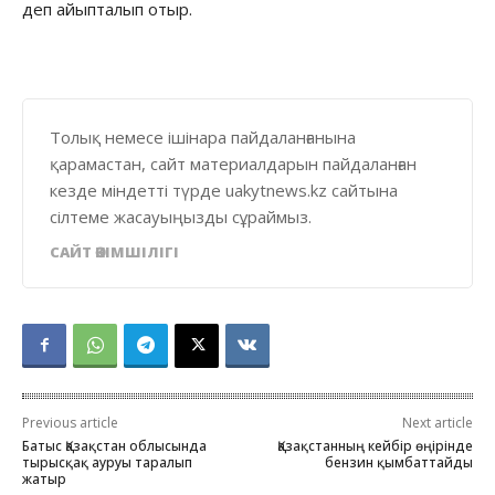
деп айыпталып отыр.
Толық немесе ішінара пайдаланғанына
қарамастан, сайт материалдарын пайдаланған
кезде міндетті түрде uakytnews.kz сайтына
сілтеме жасауыңызды сұраймыз.
САЙТ ӘКІМШІЛІГІ
Previous article
Next article
Батыс Қазақстан облысында
Қазақстанның кейбір өңірінде
тырысқақ ауруы таралып
бензин қымбаттайды
жатыр