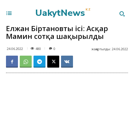
UakytNews
KZ
Елжан Біртановтың ісі: Асқар
Мамин сотқа шақырылды
480
24.06.2022
0
жаңартылды:
24.06.2022