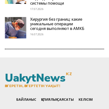
UakytNews
KZ
ӨЗГЕРЕТІН, ӨЗГЕРТЕТІН УАҚЫТ!
БАЙЛАНЫС
ҚҰПИЯЛЫҚ САЯСАТЫ
КЕЛІСІМ