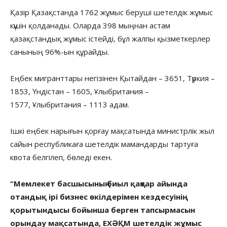
Қазір Қазақстанда 1762 жұмыс беруші шетелдік жұмыс
күшін қолданады. Оларда 398 мыңнан астам
қазақстандық жұмыс істейді, бұл жалпы қызметкерлер
санының 96%-ын құрайды.
Еңбек мигранттары негізінен Қытайдан – 3651, Түркия –
1853, Үндістан – 1605, Ұлыбритания –
1577, Ұлыбритания – 1113 адам.
Ішкі еңбек нарығын қорғау мақсатында министрлік жыл
сайын республикаға шетелдік мамандарды тартуға
квота белгілеп, бөледі екен.
“Мемлекет басшысының биыл қаңтар айында
отандық ірі бизнес өкілдерімен кездесуінің
қорытындысы бойынша берген тапсырмасын
орындау мақсатында, ЕХӘҚМ шетелдік жұмыс