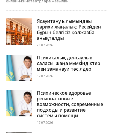
онлайн-кинотеатрларға жазылған...
Ясауитану ғылымындағы
тарихи жаңалық: Ресейден
бұрын белгісіз қолжазба
анықталды
23.07.2026
Психикалық денсаулық
саласы: жаңа мүмкіндіктер
мен заманауи тәсілдер
17.07.2026
Психическое здоровье
региона: новые
возможности, современные
подходы и развитие
системы помощи
17.07.2026