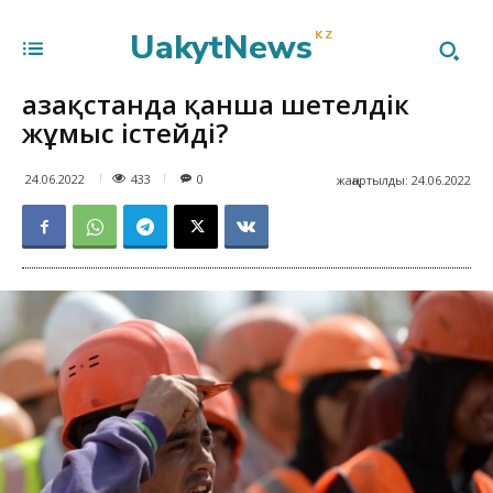
UakytNews
KZ
Қазақстанда қанша шетелдік
жұмыс істейді?
433
24.06.2022
0
жаңартылды:
24.06.2022