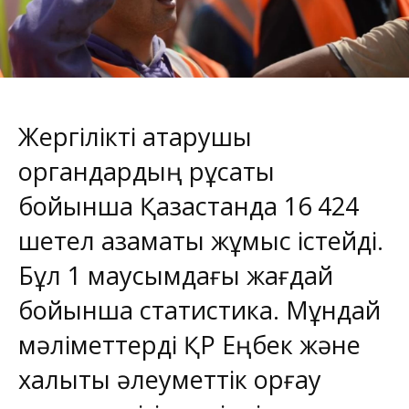
Жергілікті атқарушы
органдардың рұқсаты
бойынша Қазақстанда 16 424
шетел азаматы жұмыс істейді.
Бұл 1 маусымдағы жағдай
бойынша статистика. Мұндай
мәліметтерді ҚР Еңбек және
халықты әлеуметтік қорғау