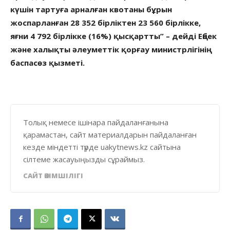
күшін тартуға арналған квотаны бұрын
жоспарланған 28 352 бірліктен 23 560 бірлікке,
яғни 4 792 бірлікке (16%) қысқартты” – дейді Еңбек
және халықты әлеуметтік қорғау министрлігінің
баспасөз қызметі.
Толық немесе ішінара пайдаланғанына
қарамастан, сайт материалдарын пайдаланған
кезде міндетті түрде uakytnews.kz сайтына
сілтеме жасауыңызды сұраймыз.
САЙТ ӘКІМШІЛІГІ