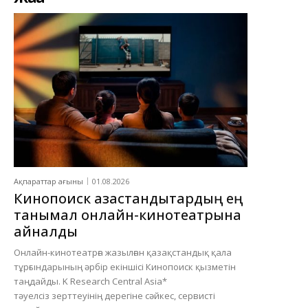
Ақпараттар ағыны
01.08.2026
Кинопоиск қазақстандықтардың ең
танымал онлайн-кинотеатрына
айналды
Онлайн-кинотеатрға жазылған қазақстандық қала
тұрғындарының әрбір екіншісі Кинопоиск қызметін
таңдайды. K Research Central Asia*
тәуелсіз зерттеуінің дерегіне сәйкес, сервисті