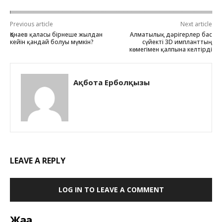
Previous article
Next article
Қонаев қаласы бірнеше жылдан
Алматылық дәрігерлер бас
кейін қандай болуы мүмкін?
сүйекті 3D импланттың
көмегімен қалпына келтірді
Ақбота Ерболқызы
LEAVE A REPLY
LOG IN TO LEAVE A COMMENT
Жаңа