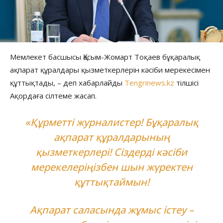
Мемлекет басшысы Қасым-Жомарт Тоқаев бұқаралық
ақпарат құралдары қызметкерлерін кәсіби мерекесімен
құттықтады, – деп хабарлайды
Tengrinews.kz
тілшісі
Ақордаға сілтеме жасап.
«Құрметті журналистер! Бұқаралық
ақпарат құралдарының
қызметкерлері! Сіздерді кәсіби
мерекелеріңізбен шын жүректен
құттықтаймын!
Ақпарат саласында жұмыс істеу –