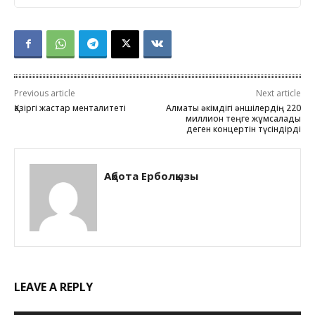
Previous article
Next article
Қазіргі жастар менталитеті
Алматы әкімдігі әншілердің 220
миллион теңге жұмсалады
деген концертін түсіндірді
Ақбота Ерболқызы
LEAVE A REPLY