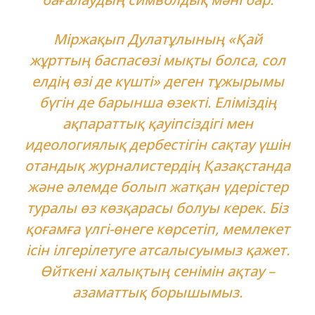
Міржақып Дулатұлының «Қай
жұрттың баспасөзі мықты болса, сол
елдің өзі де күшті» деген тұжырымы
бүгін де барынша өзекті. Еліміздің
ақпараттық қауіпсіздігі мен
идеологиялық дербестігін сақтау үшін
отандық журналистердің Қазақстанда
және әлемде болып жатқан үдерістер
туралы өз көзқарасы болуы керек. Біз
қоғамға үлгі-өнеге көрсетіп, мемлекет
ісін ілгерілетуге атсалысуымыз қажет.
Өйткені халықтың сенімін ақтау –
азаматтық борышымыз.