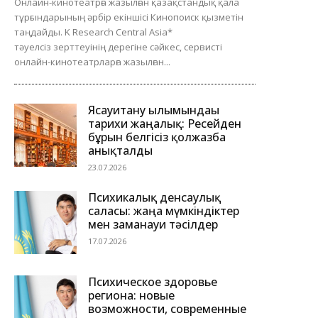
Онлайн-кинотеатрға жазылған қазақстандық қала
тұрғындарының әрбір екіншісі Кинопоиск қызметін
таңдайды. K Research Central Asia*
тәуелсіз зерттеуінің дерегіне сәйкес, сервисті
онлайн-кинотеатрларға жазылған...
Ясауитану ғылымындағы
тарихи жаңалық: Ресейден
бұрын белгісіз қолжазба
анықталды
23.07.2026
Психикалық денсаулық
саласы: жаңа мүмкіндіктер
мен заманауи тәсілдер
17.07.2026
Психическое здоровье
региона: новые
возможности, современные