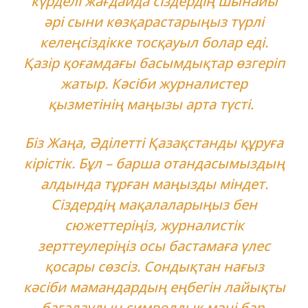
күрделі жағдайда сіздердің шынайы
әрі сыни көзқарастарыңыз түрлі
келеңсіздікке тосқауыл болар еді.
Қазір қоғамдағы басымдықтар өзгеріп
жатыр. Кәсіби журналистер
қызметінің маңызы арта түсті.
Біз Жаңа, Әділетті Қазақстанды құруға
кірістік. Бұл – барша отандасымыздың
алдында тұрған маңызды міндет.
Сіздердің мақалаларыңыз бен
сюжеттеріңіз, журналистік
зерттеулеріңіз осы бастамаға үлес
қосары сөзсіз. Сондықтан нағыз
кәсіби мамандардың еңбегін лайықты
бағалаудың символдық мәні бар.