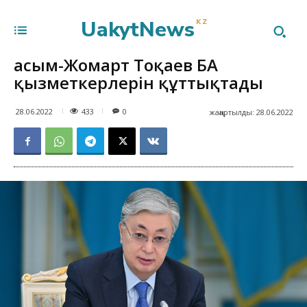
UakytNews
KZ
Қасым-Жомарт Тоқаев БАҚ
қызметкерлерін құттықтады
433
28.06.2022
0
жаңартылды:
28.06.2022