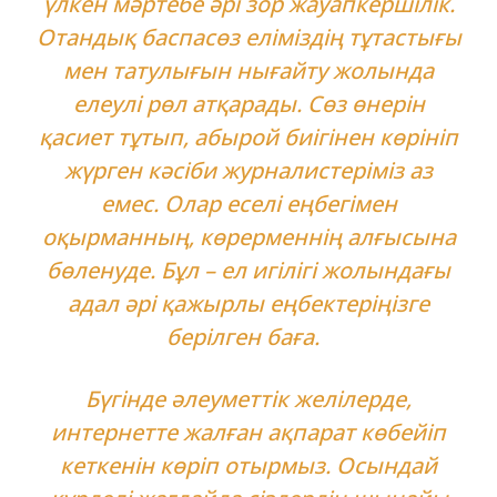
үлкен мәртебе әрі зор жауапкершілік.
Отандық баспасөз еліміздің тұтастығы
мен татулығын нығайту жолында
елеулі рөл атқарады. Сөз өнерін
қасиет тұтып, абырой биігінен көрініп
жүрген кәсіби журналистеріміз аз
емес. Олар еселі еңбегімен
оқырманның, көрерменнің алғысына
бөленуде. Бұл – ел игілігі жолындағы
адал әрі қажырлы еңбектеріңізге
берілген баға.
Бүгінде әлеуметтік желілерде,
интернетте жалған ақпарат көбейіп
кеткенін көріп отырмыз. Осындай