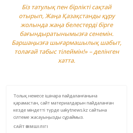
Біз татулық пен бірлікті сақтай
отырып, Жаңа Қазақстанды құру
жолында жаңа белестерді бірге
бағындыратынымызға сенемін.
Баршаңызға шығармашылық шабыт,
толағай табыс тілеймін!» – делінген
хатта.
Толық немесе ішінара пайдаланғанына
қарамастан, сайт материалдарын пайдаланған
кезде міндетті түрде uakytnews.kz сайтына
сілтеме жасауыңызды сұраймыз.
САЙТ ӘКІМШІЛІГІ