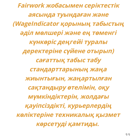
Fairwork жобасымен серіктестік
аясында туындаған және
(WageIndicator қорының табыстың
әділ мөлшері және ең төменгі
күнкөріс деңгейі туралы
деректеріне сүйене отырып)
сағаттық табыс табу
стандарттарының жаңа
жиынтығын, жаңартылған
сақтандыру өтелімін, оқу
мүмкіндіктерін, жолдағы
қауіпсіздікті, курьерлердің
көліктеріне техникалық қызмет
көрсетуді қамтиды.