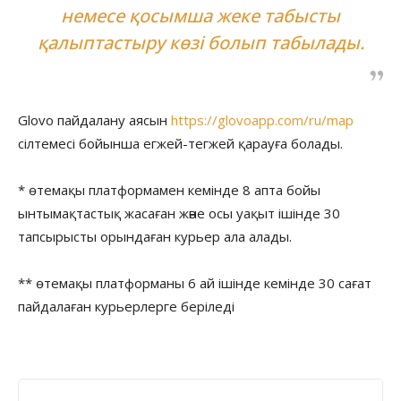
немесе қосымша жеке табысты
қалыптастыру көзі болып табылады.
Glovo пайдалану аясын
https://glovoapp.com/ru/map
сілтемесі бойынша егжей-тегжей қарауға болады.
* өтемақы платформамен кемінде 8 апта бойы
ынтымақтастық жасаған және осы уақыт ішінде 30
тапсырысты орындаған курьер ала алады.
** өтемақы платформаны 6 ай ішінде кемінде 30 сағат
пайдалаған курьерлерге беріледі