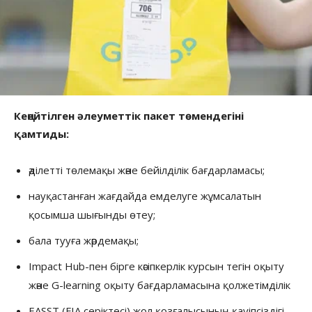
Кеңейтілген әлеуметтік пакет төмендегіні
қамтиды:
әділетті төлемақы және бейілділік бағдарламасы;
науқастанған жағдайда емделуге жұмсалатын
қосымша шығынды өтеу;
бала тууға жәрдемақы;
Impact Hub-пен бірге кәсіпкерлік курсын тегін оқыту
және G-learning оқыту бағдарламасына қолжетімділік
EASST (FIA серіктесі) жол қозғалысының қауіпсіздігі