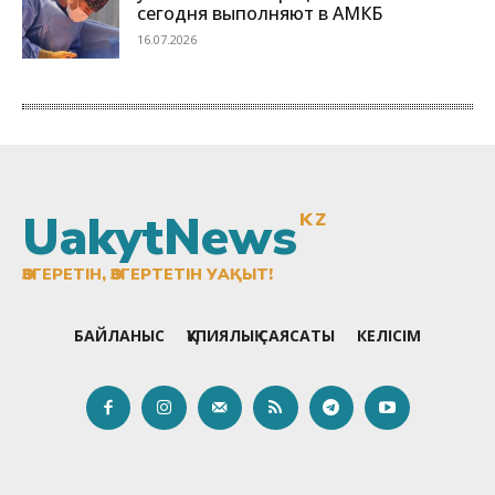
UakytNews
KZ
ӨЗГЕРЕТІН, ӨЗГЕРТЕТІН УАҚЫТ!
БАЙЛАНЫС
ҚҰПИЯЛЫҚ САЯСАТЫ
КЕЛІСІМ