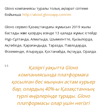
Glovo компаниясы туралы толық ақпарат сілтеме
бойынша:
http://about.glovoapp.com/en
Glovo сервисі Қазақстандағы жұмысын 2019 жылы
бастады және қазірдің өзінде 13 қалада жұмыс істейді:
Нұр-Сұлтанда, Алматыда, Шымкентте, Қызылорда,
Ақтөбеде, Қарағандыда, Таразда, Павлодарда,
Өскеменде, Атырауда, Қостанайда, Ақтауда, Оралда.
Қазіргі уақытта Glovo
компаниясында платформаға
қосылған бес мыңнан астам курьер
бар, олардың 40%-ы Қазақстанның
түрлі өңірлерінде тұрады. Glovo
платформасы олар үшін негізгі