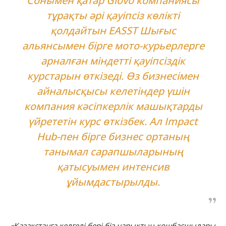
Сонымен қатар Glovo компаниясы
тұрақты әрі қауіпсіз көлікті
қолдайтын EASST Шығыс
альянсымен бірге мото-курьерлерге
арналған міндетті қауіпсіздік
курстарын өткізеді. Өз бизнесімен
айналысқысы келетіндер үшін
компания кәсіпкерлік машықтарды
үйрететін курс өткізбек. Ал
Impact
Hub
-пен бірге бизнес ортаның
танымал сарапшыларының
қатысуымен интенсив
ұйымдастырылды.
«Қазақстанға келгелі бері біз нарықтың көшбасшылары