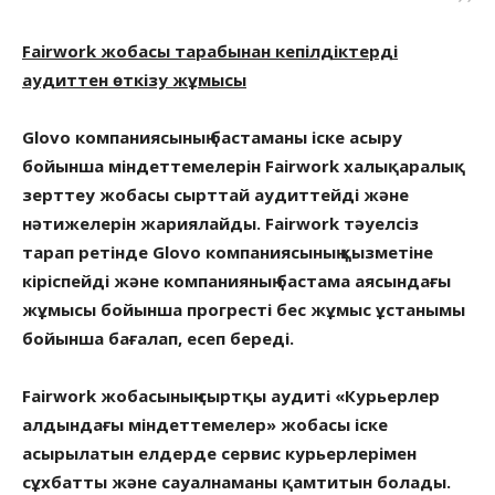
Fairwork жобасы тарабынан кепілдіктерді
аудиттен өткізу жұмысы
Glovo компаниясының бастаманы іске асыру
бойынша міндеттемелерін Fairwork халықаралық
зерттеу жобасы сырттай аудиттейді және
нәтижелерін жариялайды. Fairwork тәуелсіз
тарап ретінде Glovo компаниясының қызметіне
кіріспейді және компанияның бастама аясындағы
жұмысы бойынша прогресті бес жұмыс ұстанымы
бойынша бағалап, есеп береді.
Fairwork жобасының сыртқы аудиті «Курьерлер
алдындағы міндеттемелер» жобасы іске
асырылатын елдерде сервис курьерлерімен
сұхбатты және сауалнаманы қамтитын болады.