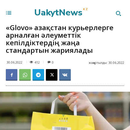
UakytNews
KZ
«Glovo» Қазақстан курьерлерге
арналған әлеуметтік
кепілдіктердің жаңа
стандартын жариялады
412
30.06.2022
0
жаңартылды:
30.06.2022