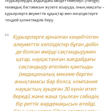
«Курьерлердің алдындағы міндеттемелер» (Pledge)
ғаламдық бастамасын жүзеге асыруда, оның мақсаты –
курьерлерге әлеуметтік құқықтар мен жеңілдіктерге
теңдей қолжетімділік беру.
Курьерлерге арналған кеңейтілген
әлеуметтік кепілдіктер бұған дейін
де болған өмірді сақтандырумен
қатар, науқастанған жағдайдағы
сақтандыру өтелімін
қамтыды
(медициналық мекеме берген
анықтамасы бар болса, компания
науқастың ауырған 30 күнін өтеп
береді) және жаңа туылған сәбидің
бір реттік жәрдемақысын өтейді.