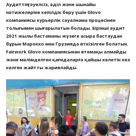
Аудиттің тәуелсіз, әділ және шынайы
нәтижелеріне кепілдік беру үшін Glovo
компаниясы курьерлік сауалнама процесінен
толығымен шығарылатын болады. Бірінші аудит
2021 жылы бастаманы жүзеге асыра бастаудан
бұрын Марокко мен Грузияда өткізілген болатын.
Fairwork Glovo компаниясынан өтемақы алмайды
және мәлімделген қағидаларға қайшы келетін кез
келген жайтты жариялайды.