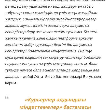
ретінде даму үшін және икемді жолдармен табыс
табуға арналған мүмкіндіктер үшін жаңа жағдайлар
жасадық. Сонымен бірге біз онлайн-платформалар
арқылы жұмыс істейтін азаматтарға әлеуметтік
кепілдіктер беру аса қажет екенін түсінеміз. Біз алға
жылжып келеміз және біздің платформа арқылы
жеткізетін әрбір курьердің белгілі бір әлеуметтік
кепілдіктері болатынына міндеттенеміз. Ендігіде
курьерлер өздерінің сақтандыру полистері бойынша
науқастанған уақыты үшін материалдық өтем, бала
туғанда немесе бала асырап алғанда жәрдемақы ала
алады», –
дейді Орта
Glovo бас менеджері Богуспаев
Карим.
«Курьерлер алдындағы
міндеттемелер» бастамасы