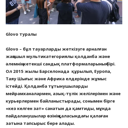
Glovo туралы
Glovo – бұл тауарларды жеткізуге арналған
жаңашыл мультикатегориялы қолданба және
әлемнің жетекші сандық платформаларының бірі.
Ол 2015 жылы Барселонада құрылып, Еуропа,
Таяу Шығыс және Африка елдерінде жұмыс
істейді. Қолданба тұтынушыларды
мейрамханалармен, азық-түлік желілерімен және
курьерлермен байланыстырады, сонымен бірге
«кез келген зат» санатын да қамтиды, мұнда
пайдаланушылар өзінің қаласындағы қалаған
затына тапсырыс бере алады.