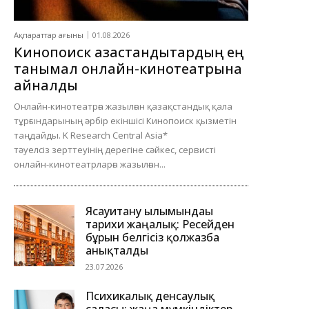
Ақпараттар ағыны
01.08.2026
Кинопоиск қазақстандықтардың ең
танымал онлайн-кинотеатрына
айналды
Онлайн-кинотеатрға жазылған қазақстандық қала
тұрғындарының әрбір екіншісі Кинопоиск қызметін
таңдайды. K Research Central Asia*
тәуелсіз зерттеуінің дерегіне сәйкес, сервисті
онлайн-кинотеатрларға жазылған...
Ясауитану ғылымындағы
тарихи жаңалық: Ресейден
бұрын белгісіз қолжазба
анықталды
23.07.2026
Психикалық денсаулық