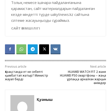
Толық немесе ішінара пайдаланғанына
қарамастан, сайт материалдарын пайдаланған
кезде міндетті түрде uakytnews.kz сайтына
сілтеме жасауыңызды сұраймыз.
САЙТ ӘКІМШІЛІГІ
Previous article
Next article
Қазақстанда ет не себепті
HUAWEI WATCH FIT 2 және
қымбаттап жатыр? Министр
HUAWEI P50 смартфоны – жаңа
жауап берді
ұрпаққа арналған жарқын
өнімдер
Қуаныш