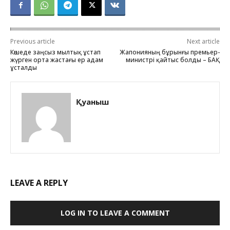
Previous article
Next article
Көшеде заңсыз мылтық ұстап
Жапонияның бұрынғы премьер-
жүрген орта жастағы ер адам
министрі қайтыс болды – БАҚ
ұсталды
Қуаныш
LEAVE A REPLY
LOG IN TO LEAVE A COMMENT