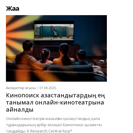
Жаңа
Ақпараттар ағыны
01.08.2026
Кинопоиск қазақстандықтардың ең
танымал онлайн-кинотеатрына
айналды
Онлайн-кинотеатрға жазылған қазақстандық қала
тұрғындарының әрбір екіншісі Кинопоиск қызметін
таңдайды. K Research Central Asia*