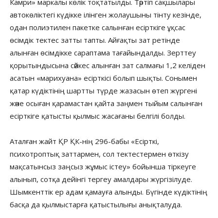
Камри» маркалы көлік тоқтатылды. Тәртіп сақшылары
автокөліктегі күдікке ілінген жолаушыны тінту кезінде,
одан полиэтилен пакетке салынған есірткіге ұқсас
өсімдік тектес затты тапты. Айғақты зат ретінде
алынған өсімдікке сараптама тағайындалды. Зерттеу
қорытындысына сәйкес алынған зат салмағы 1,2 келіден
асатын «марихуана» есірткісі болып шықты. Сонымен
қатар күдіктінің шартты түрде жазасын өтеп жүргені
және осыған қарамастан қайта заңмен тыйым салынған
есірткіге қатысты қылмыс жасағаны белгілі болды.
Аталған жайт ҚР ҚК-нің 296-бабы «Есірткі,
психотроптық заттармен, сол тектестермен өткізу
мақсатынсыз заңсыз жұмыс істеу» бойынша тіркеуге
алынып, сотқа дейінгі тергеу амалдары жүргізілуде.
Шымкенттік ер адам қамауға алынды. Бүгінде күдіктінің
басқа да қылмыстарға қатыстылығы анықталуда.