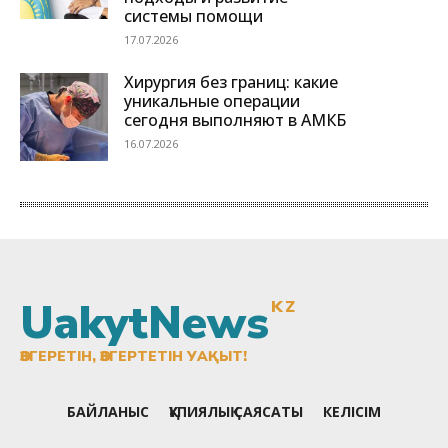
UakytNews
KZ
ӨЗГЕРЕТІН, ӨЗГЕРТЕТІН УАҚЫТ!
БАЙЛАНЫС
ҚҰПИЯЛЫҚ САЯСАТЫ
КЕЛІСІМ