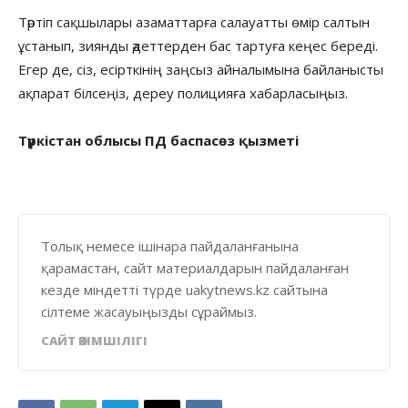
Тәртіп сақшылары азаматтарға салауатты өмір салтын
ұстанып, зиянды әдеттерден бас тартуға кеңес береді.
Егер де, сіз, есірткінің заңсыз айналымына байланысты
ақпарат білсеңіз, дереу полицияға хабарласыңыз.
Түркістан облысы ПД баспасөз қызметі
Толық немесе ішінара пайдаланғанына
қарамастан, сайт материалдарын пайдаланған
кезде міндетті түрде uakytnews.kz сайтына
сілтеме жасауыңызды сұраймыз.
САЙТ ӘКІМШІЛІГІ