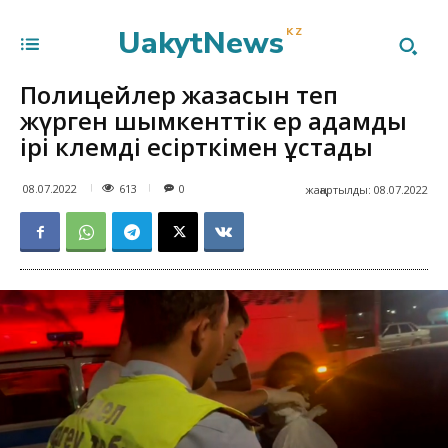
UakytNews
KZ
Полицейлер жазасын өтеп
жүрген шымкенттік ер адамды
ірі көлемді есірткімен ұстады
613
08.07.2022
0
жаңартылды:
08.07.2022