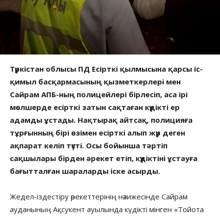
Түркістан облысы ПД Есірткі қылмысына қарсы іс-
қимыл басқармасының қызметкерлері мен
Сайрам АПБ-ның полицейлері бірлесіп, аса ірі
мөлшерде есірткі затын сақтаған күдікті ер
адамды ұстады. Нақтырақ айтсақ, полицияға
тұрғынның бірі өзімен есірткі алып жүр деген
ақпарат келіп түсті. Осы бойынша тәртіп
сақшылары бірден әрекет етіп, күдіктіні ұстауға
бағытталған шараларды іске асырды.
Жедел-іздестіру әрекеттерінің нәтижесінде Сайрам
ауданының Ақсукент ауылында күдікті мінген «Тойота