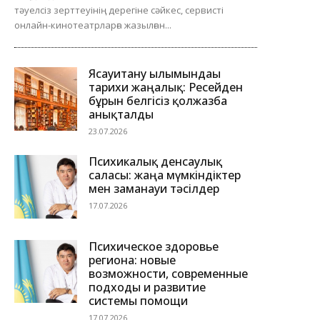
тәуелсіз зерттеуінің дерегіне сәйкес, сервисті
онлайн-кинотеатрларға жазылған...
Ясауитану ғылымындағы
тарихи жаңалық: Ресейден
бұрын белгісіз қолжазба
анықталды
23.07.2026
Психикалық денсаулық
саласы: жаңа мүмкіндіктер
мен заманауи тәсілдер
17.07.2026
Психическое здоровье
региона: новые
возможности, современные
подходы и развитие
системы помощи
17.07.2026