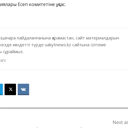
ялары Есеп комитетіне ұқсас.
 ішінара пайдаланғанына қарамастан, сайт материалдарын
кезде міндетті түрде uakytnews.kz сайтына сілтеме
 сұраймыз.
ІГІ
Next ar