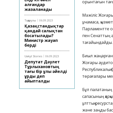
орынтағын тағы
алғандар
жазаланады
Мәжіліс Жоғары
Таңдаулы
06.09.2023
ұнамаса, қызме
Қазақстандықтар
Парламентте он
қандай салықтан
босатылады?
пен Сенаттың ә
Министр жауап
тағайындайды.
берді
Биыл жаңарған
Uakyt Stories
06.09.2023
Депутат Дәулет
Жоғары аудитор
Тұрлыхановтың
Республикалық 
тағы бір ұлы әйелді
ұрды деп
төрағалары мен
айыпталды
Бұл палатаның 
сапасының қарқы
ұлттық ресурстар
және заңды бас