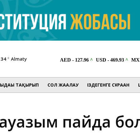
34
Almaty
C
ЫДАҒЫ ТАҚЫРЫП
СОЛ ЖАҒАЛАУ
ІЗДЕГЕНГЕ СҰРАҒАН
 лауазым пайда б