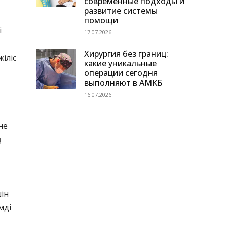
современные подходы и
развитие системы
помощи
і
17.07.2026
Хирургия без границ:
іліс
какие уникальные
операции сегодня
выполняют в АМКБ
16.07.2026
не
ң
шін
мді