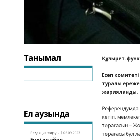
Танымал
Құзырет-функц
Есеп комитет
туралы ереже
жарияланды.
Референдумда қ
Ел аузында
кетіп, мемлеке
төрағасын – Ж
Редакция таңдауы
06.09.2023
төрағасы бұл л
Енді көп әйел