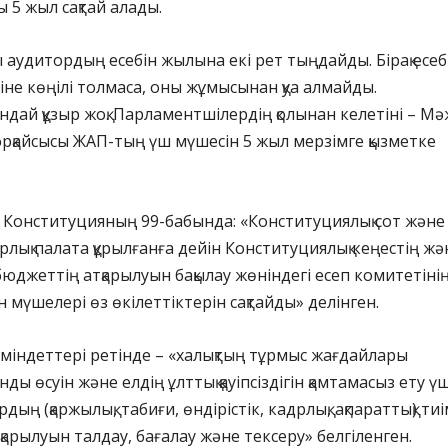
 5 жыл сақтай алады.
 аудитордың есебін жылына екі рет тыңдайды. Бірақ есеб
тіне көңілі толмаса, оны жұмысынан қуа алмайды.
дай құзыр жоқ. Парламентшілердің қолынан келетіні – Мәж
рқайсысы ЖАП-тың үш мүшесін 5 жыл мерзімге қызметке
 Конституцияның 99-бабында: «Конституциялық сот жəне
лық палата құрылғанға дейін Конституциялық кеңестің жə
бюджеттің атқарылуын бақылау жөніндегі есеп комитетіні
 мүшелері өз өкілеттіктерін сақтайды» делінген.
міндеттері ретінде – «халықтың тұрмыс жағдайлары
нды өсуін және елдің ұлттық қауіпсіздігін қамтамасыз ету ү
дың (қаржылық, табиғи, өндірістік, кадрлық, ақпараттық) тиі
қарылуын талдау, бағалау және тексеру» белгіленген.