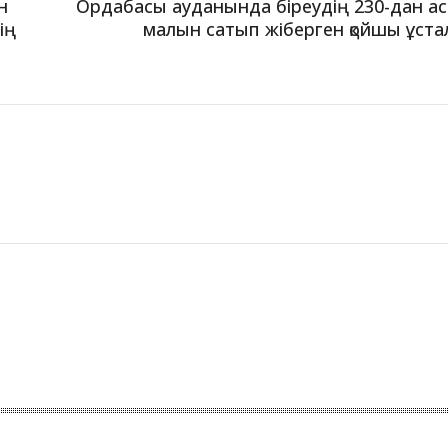
н
Ордабасы ауданында біреудің 230-дан а
ің
малын сатып жіберген қойшы ұст