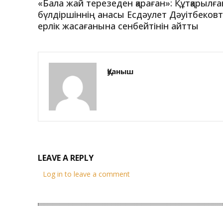
«Бала жай терезеден қараған»: Құтқарылға
бүлдіршіннің анасы Есдәулет Дәуітбековт
ерлік жасағанына сенбейтінін айтты
Қуаныш
LEAVE A REPLY
Log in to leave a comment