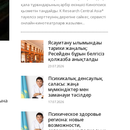
қала тұрғындарының әрбір екіншісі Кинопоиск
қызметін таңдайды. K Research Central Asia*
тәуелсіз зерттеуінің дерегіне сәйкес, сервисті
онлайн-кинотеатрларға жазылған...
Ясауитану ғылымындағы
тарихи жаңалық:
Ресейден бұрын белгісіз
қолжазба анықталды
23.07.2026
Психикалық денсаулық
саласы: жаңа
мүмкіндіктер мен
заманауи тәсілдер
уына
17.07.2026
Психическое здоровье
региона: новые
возможности,