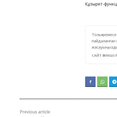
Құзырет-функци
Толық немесе
пайдаланған 
жасауыңызды
САЙТ ӘКІМШІЛ
Previous article