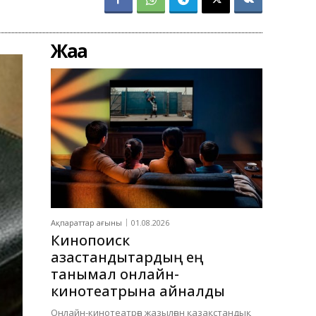
Жаңа
Ақпараттар ағыны
01.08.2026
Кинопоиск
қазақстандықтардың ең
танымал онлайн-
кинотеатрына айналды
Онлайн-кинотеатрға жазылған қазақстандық