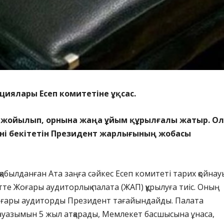
иялары Есеп комитетіне ұқсас.
і жойылып, орнына жаңа ұйым құрылғалы жатыр. Ол
ні бекітетін Президент жарлығының жобасы
абылданған Ата заңға сәйкес Есеп комитеті тарих қойна
тте Жоғары аудиторлық палата (ЖАП) құрылуға тиіс. Оның
оғары аудиторды Президент тағайындайды. Палата
ауазымын 5 жыл атқарады, Мемлекет басшысына ұнаса,