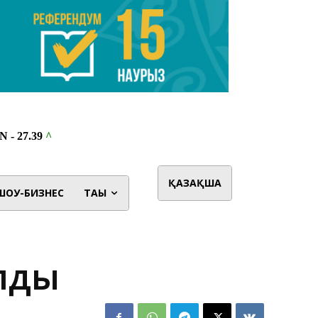
ҚАЗАҚША
ШОУ-БИЗНЕС
ТАҒЫ
олды