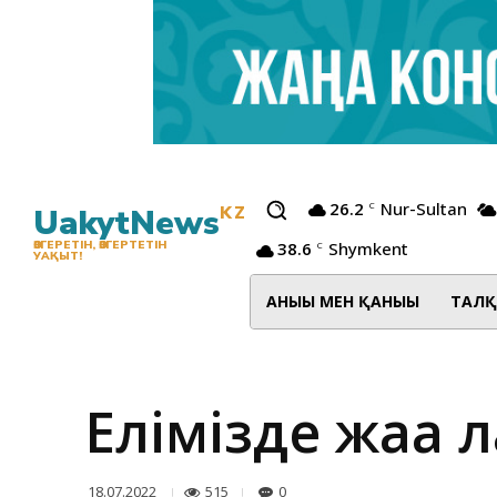
26.2
Nur-Sultan
C
UakytNews
KZ
38.6
Shymkent
ӨЗГЕРЕТІН, ӨЗГЕРТЕТІН
C
УАҚЫТ!
АНЫҒЫ МЕН ҚАНЫҒЫ
ТАЛҚ
Елімізде жаңа
515
0
18.07.2022