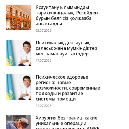
Ясауитану ғылымындағы
тарихи жаңалық: Ресейден
бұрын белгісіз қолжазба
анықталды
23.07.2026
Психикалық денсаулық
саласы: жаңа мүмкіндіктер
мен заманауи тәсілдер
17.07.2026
Психическое здоровье
региона: новые
возможности, современные
подходы и развитие
системы помощи
17.07.2026
Хирургия без границ: какие
уникальные операции
сегодня выполняют в АМКБ