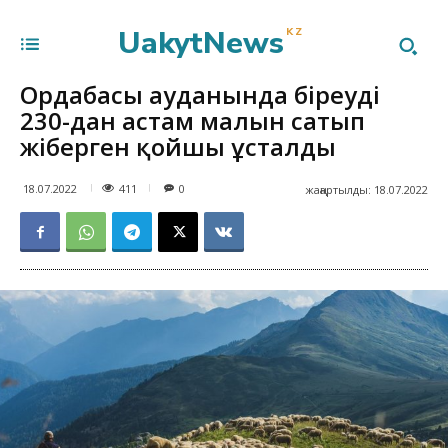
UakytNews
KZ
Ордабасы ауданында біреудің
230-дан астам малын сатып
жіберген қойшы ұсталды
411
18.07.2022
0
жаңартылды:
18.07.2022