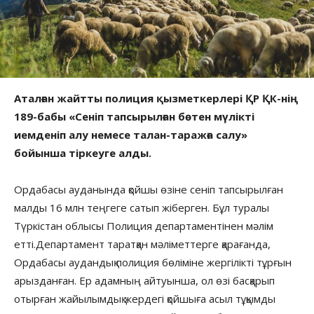
Аталған жайтты полиция қызметкерлері ҚР ҚК-нің
189-бабы «Сеніп тапсырылған бөтен мүлікті
иемденіп алу немесе талан-таражға салу»
бойынша тіркеуге алды.
Ордабасы ауданында қойшы өзіне сеніп тапсырылған
малды 16 млн теңгеге сатып жіберген. Бұл туралы
Түркістан облысы Полиция департаментінен мәлім
етті.Департамент таратқан мәліметтерге қарағанда,
Ордабасы аудандық полиция бөліміне жергілікті тұрғын
арызданған. Ер адамның айтуынша, ол өзі басқарып
отырған жайылымдық жердегі қойшыға асыл тұқымды