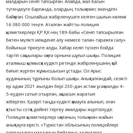
малдарын сеніп тапсырған. Алайда, мал басын
түгендеуге барғанда, олардың толық емес екендігін
байқаған. Осылайша жәбірленушіге келген шығын көлемі
16 380 000 теңге. Аталған жайтты полиция
қызметкерлері ҚР ҚК-нің 189-бабы «Сеніп тапсырылған
бөтен мүлікті иемденіп алу немесе талан-таражға салу»
бойынша тіркеуге алды. Хабар келіп түскен бойда
тәртіп сақшылары оқиға орнына шұғыл шықты. Полиция
аталмыш қылмысқа күдікті ретінде жәбірленушінің қой
бағып жүрген жұмысшысын ұстады. Ол Арыс
ауданының тұрғыны болып шықты. Анықталғандай, сезікті
ер адам 2021 жылдан бері 230-дан астам ұсақ малды 4-
5-еуден сатып отырған, ақшасын жаратып
жіберген. Қазіргі таңда күдікті қамауға алынып, оған
қатысты сотқа дейінгі тергеу амалдары жүргізілуде.
Полиция қызметкерлері оқиғаның толық мән-жайын
анықтауға кірісті. «Түркістан облысының полицейлері
тұрғындарға малдарын бейтаныс адамдарға