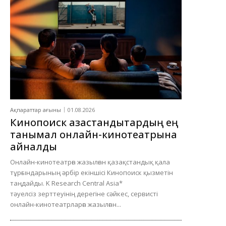
Ақпараттар ағыны
01.08.2026
Кинопоиск қазақстандықтардың ең
танымал онлайн-кинотеатрына
айналды
Онлайн-кинотеатрға жазылған қазақстандық қала
тұрғындарының әрбір екіншісі Кинопоиск қызметін
таңдайды. K Research Central Asia*
тәуелсіз зерттеуінің дерегіне сәйкес, сервисті
онлайн-кинотеатрларға жазылған...