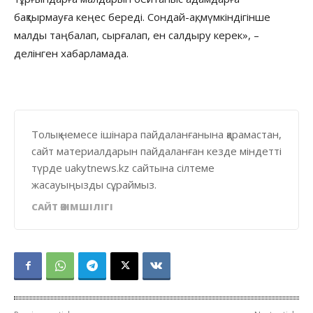
бақтырмауға кеңес береді. Сондай-ақ, мүмкіндігінше
малды таңбалап, сырғалап, ен салдыру керек», –
делінген хабарламада.
Толық немесе ішінара пайдаланғанына қарамастан,
сайт материалдарын пайдаланған кезде міндетті
түрде uakytnews.kz сайтына сілтеме
жасауыңызды сұраймыз.
САЙТ ӘКІМШІЛІГІ