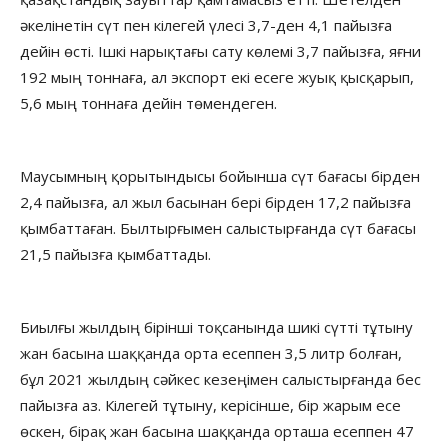
әкелінетін сүт пен кілегей үлесі 3,7-ден 4,1 пайызға
дейін өсті. Ішкі нарықтағы сату көлемі 3,7 пайызға, яғни
192 мың тоннаға, ал экспорт екі есеге жуық қысқарып,
5,6 мың тоннаға дейін төмендеген.
Маусымның қорытындысы бойынша сүт бағасы бірден
2,4 пайызға, ал жыл басынан бері бірден 17,2 пайызға
қымбаттаған. Былтырғымен салыстырғанда сүт бағасы
21,5 пайызға қымбаттады.
Биылғы жылдың бірінші тоқсанында шикі сүтті тұтыну
жан басына шаққанда орта есеппен 3,5 литр болған,
бұл 2021 жылдың сәйкес кезеңімен салыстырғанда бес
пайызға аз. Кілегей тұтыну, керісінше, бір жарым есе
өскен, бірақ жан басына шаққанда орташа есеппен 47