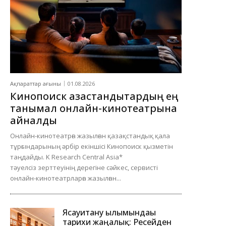
Ақпараттар ағыны
01.08.2026
Кинопоиск қазақстандықтардың ең
танымал онлайн-кинотеатрына
айналды
Онлайн-кинотеатрға жазылған қазақстандық қала
тұрғындарының әрбір екіншісі Кинопоиск қызметін
таңдайды. K Research Central Asia*
тәуелсіз зерттеуінің дерегіне сәйкес, сервисті
онлайн-кинотеатрларға жазылған...
Ясауитану ғылымындағы
тарихи жаңалық: Ресейден