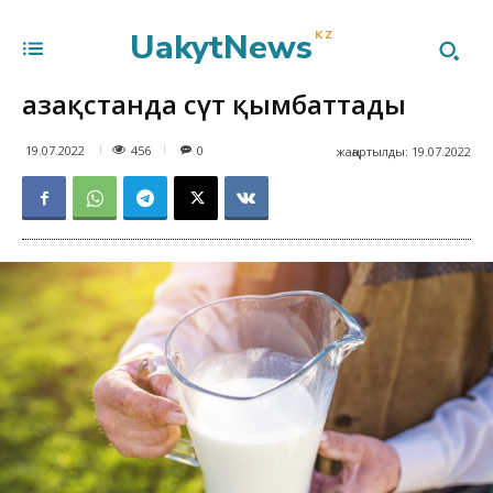
UakytNews
KZ
Қазақстанда сүт қымбаттады
456
19.07.2022
0
жаңартылды:
19.07.2022