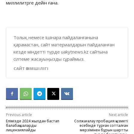
миллилитрге дейін ғана.
Толық немесе ішінара пайдаланғанына
қарамастан, сайт материалдарын пайдаланған
кезде міндетті түрде uakytnews.kz сайтына
сілтеме жасауыңызды сұраймыз.
САЙТ ӘКІМШІЛІГІ
Previous article
Next article
Елімізде 2024 жылдан бастап
Солжағалау пробация қызметі
балабақшаларды
есебінде тұрған сотталған
лицензиялайды
мерзімінен бұрын шартты