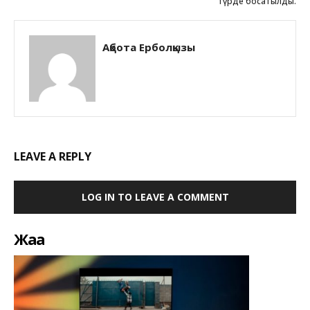
түрде босатылды.
Ақбота Ерболқызы
LEAVE A REPLY
LOG IN TO LEAVE A COMMENT
Жаңа