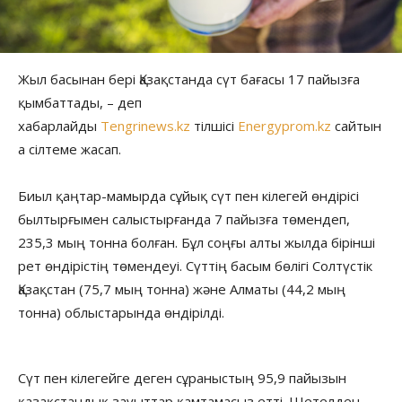
Жыл басынан бері Қазақстанда сүт бағасы 17 пайызға
қымбаттады, – деп
хабарлайды
Tengrinews.kz
тілшісі
Energyprom.kz
сайтын
а сілтеме жасап.
Биыл қаңтар-мамырда сұйық сүт пен кілегей өндірісі
былтырғымен салыстырғанда 7 пайызға төмендеп,
235,3 мың тонна болған. Бұл соңғы алты жылда бірінші
рет өндірістің төмендеуі. Сүттің басым бөлігі Солтүстік
Қазақстан (75,7 мың тонна) және Алматы (44,2 мың
тонна) облыстарында өндірілді.
Сүт пен кілегейге деген сұраныстың 95,9 пайызын
қазақстандық зауыттар қамтамасыз етті. Шетелден