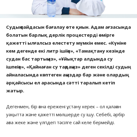
Судың пайдасын бағалау өте қиын. Адам ағзасында
болатын барлық дерлік процестерді өмірге
қажетті ылғалсыз елестету мүмкін емес. «Күніне
кем дегенде екі литр ішіңіз», «Тамақтану кезінде
судан бас тартыңыз», «Ұйықтар алдында су
ішпеңіз», «Қайнаған су таңдаңыз» деген секілді судың
айналасында көптеген аңыздар бар және олардың
әрқайсысы ел арасында сәтті таралып кетіп
жатыр.
Дегенмен, бір ғана ережені ұстану керек – ол қалаған
уақытта және қажетті мөлшерде су ішу. Себебі, әрбір
ағза жеке және үлгідегі тәсілге сай келе бермейді.