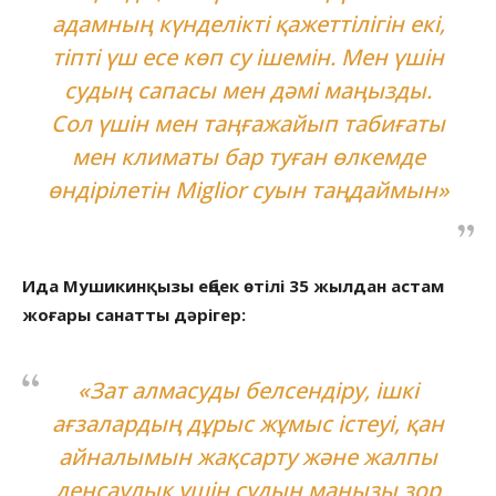
адамның күнделікті қажеттілігін екі,
тіпті үш есе көп су ішемін. Мен үшін
судың сапасы мен дәмі маңызды.
Сол үшін мен таңғажайып табиғаты
мен климаты бар туған өлкемде
өндірілетін Miglior суын таңдаймын»
Ида Мушикинқызы еңбек өтілі 35 жылдан астам
жоғары санатты дәрігер:
«Зат алмасуды белсендіру, ішкі
ағзалардың дұрыс жұмыс істеуі, қан
айналымын жақсарту және жалпы
денсаулық үшін судың маңызы зор