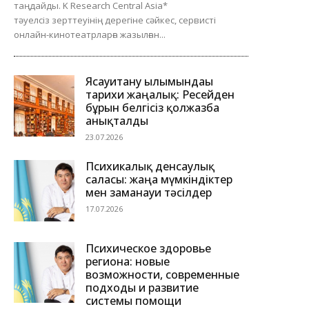
таңдайды. K Research Central Asia*
тәуелсіз зерттеуінің дерегіне сәйкес, сервисті
онлайн-кинотеатрларға жазылған...
Ясауитану ғылымындағы
тарихи жаңалық: Ресейден
бұрын белгісіз қолжазба
анықталды
23.07.2026
Психикалық денсаулық
саласы: жаңа мүмкіндіктер
мен заманауи тәсілдер
17.07.2026
Психическое здоровье
региона: новые
возможности, современные
подходы и развитие
системы помощи