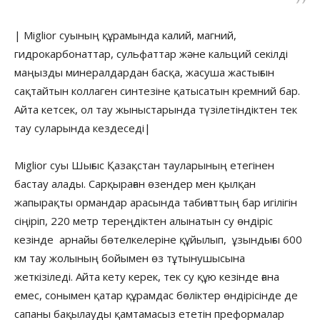
| Miglior суының құрамында калий, магний,
гидрокарбонаттар, сульфаттар және кальций секілді
маңызды минералдардан басқа, жасуша жастығын
сақтайтын коллаген синтезіне қатысатын кремний бар.
Айта кетсек, ол тау жыныстарында түзілетіндіктен тек
тау суларында кездеседі|
Miglior суы Шығыс Қазақстан тауларының етегінен
бастау алады. Сарқыраған өзендер мен қылқан
жапырақты ормандар арасында табиғаттың бар игілігін
сіңіріп, 220 метр тереңдіктен алынатын су өндіріс
кезінде арнайы бөтелкелеріне құйылып, ұзындығы 600
км тау жолының бойымен өз тұтынушысына
жеткізіледі. Айта кету керек, тек су құю кезінде ғана
емес, сонымен қатар құрамдас бөліктер өндірісінде де
сапаны бақылауды қамтамасыз ететін преформалар