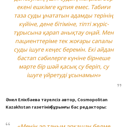
екені ешкімге құпия емес. Табиғи
таза суды ұнататын адамды терінің
күйіне, дене бітіміне, тіпті жүріс-
тұрысына қарап анықтау оңай. Мен
пациенттеріме тек жоғары сапалы
суды ішуге кеңес беремін. Екі айдан
бастап сәбилерге күніне бірнеше
мәрте бір шәй қасық су беріп, су
ішуге үйретуді ұсынамын»
Әнел Елікбаева тәуелсіз автор, Cosmopolitan
Kazakhstan газетінің бұрынғы бас редакторы:
«Менің әр таңым әрқашан бөлме