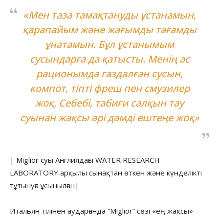
«Мен таза тамақтануды ұстанамын,
қарапайым және жағымды тағамды
ұнатамын. Бұл ұстанымым
сусындарға да қатысты. Менің ас
рационымда газдалған сусын,
компот, тіпті фреш пен смузилер
жоқ. Себебі, табиғи салқын тау
суынан жақсы әрі дәмді ештеңе жоқ»
| Miglior суы Англиядағы WATER RESEARCH
LABORATORY арқылы сынақтан өткен және күнделікті
тұтынуға ұсынылған|
Итальян тілінен аударғанда “Miglior” сөзі «ең жақсы»