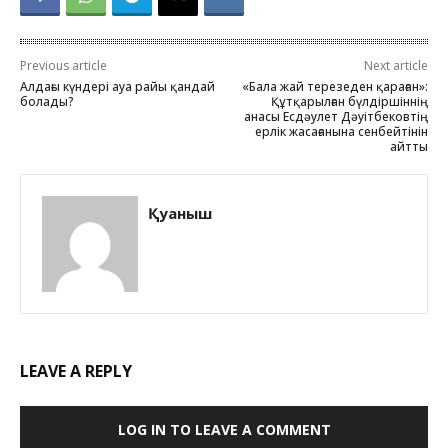
Previous article
Next article
Алдағы күндері ауа райы қандай
«Бала жай терезеден қараған»:
болады?
Құтқарылған бүлдіршіннің
анасы Есдәулет Дәуітбековтің
ерлік жасағанына сенбейтінін
айтты
Қуаныш
LEAVE A REPLY
LOG IN TO LEAVE A COMMENT