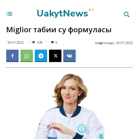
UakytNews
KZ
Miglior табиғи су формуласы
578
18.07.2022
0
жаңартылды:
20.07.2022