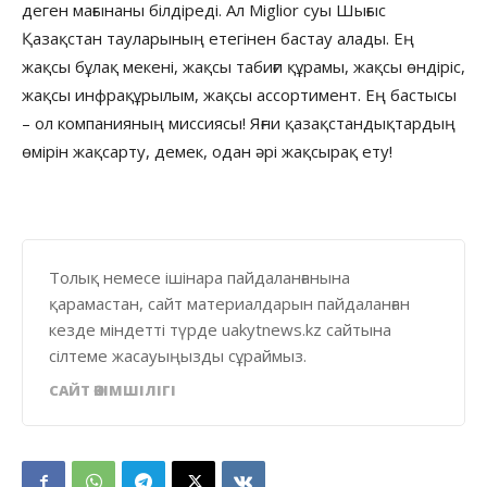
деген мағынаны білдіреді. Ал Miglior суы Шығыс
Қазақстан тауларының етегінен бастау алады. Ең
жақсы бұлақ мекені, жақсы табиғи құрамы, жақсы өндіріс,
жақсы инфрақұрылым, жақсы ассортимент. Ең бастысы
– ол компанияның миссиясы! Яғни қазақстандықтардың
өмірін жақсарту, демек, одан әрі жақсырақ ету!
Толық немесе ішінара пайдаланғанына
қарамастан, сайт материалдарын пайдаланған
кезде міндетті түрде uakytnews.kz сайтына
сілтеме жасауыңызды сұраймыз.
САЙТ ӘКІМШІЛІГІ