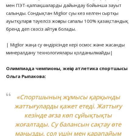
мен ПЭТ-қалпақшаларды дайындау бойынша зауыт
салынды. Сондықтан Miglior суы кез келген сыртқы
ауытқуларға тәуелсіз жоғары сапалы 100% қазақстандық
бренд деп сөзсіз айтуға болады.
| Miglior жаңа су өндірісінде кері осмос және жасанды
минералдану технологиялары қолданылмайды|
Олимпиада чемпионы, жеңіл атлетика спортшысы
Ольга Рыпакова:
«Спортшының жұмысы қарқынды
жаттығуларды қажет етеді. Жаттығу
кезінде ағза көп сұйықтықты
жоғалтады. Су балансын сақтау өте
маңызды, сол үшін мен қарапайым