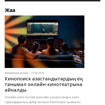
Жаңа
Ақпараттар ағыны
01.08.2026
Кинопоиск қазақстандықтардың ең
танымал онлайн-кинотеатрына
айналды
Онлайн-кинотеатрға жазылған қазақстандық қала
тұрғындарының әрбір екіншісі Кинопоиск қызметін