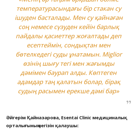
температурасындағы бір стакан су
ішуден басталады. Мен су қайнаған
соң немесе сүзуден кейін барлық
пайдалы қасиеттер жоғалтады деп
есептеймін, сондықтан мен
бөтелкедегі суды ұнатамын. Miglior
өзінің шығу тегі мен жағымды
дәмімен баурап алды. Көптеген
адамдар таң қалатын болар, бірақ
судың расымен ерекше дәмі бар»
Әйгерім Қайназарова, Esentai Clinic медициналық
орталығының негізін қалаушы: