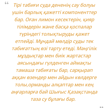
Тірі табиғи суда дененің сау болуы
үшін барлық қажетті компоненттер
бар. Оған лимон кесектерін, қияр
тілімдерін және басқа қоспалар
түріндегі толықтыруды қажет
етпейді. Мұндай мөлдір суды тек
табиғаттың өзі тарту етеді. Мәңгілік
мұздықтар мен биік жартастар
аясындағы гүлденген аймақты
тамаша табиғаты бар, сарқырап
аққан өзендер мен айдын көлдерге
толы,орманды алқаптар мен кең
аңғарларға бай Шығыс Қазақстанда
таза су бұлағы бар.