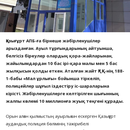
Қазығұрт АПБ-ға бірнеше жәбірленушілер
арызданған. Ауыл тұрғындарының айтуынша,
белгісіз біреулер олардың қора-жайларынан,
жайылымдардан 10 бас ірі-қара малы мен 5 бас
жылқысын қолды еткен. Аталған жайт ҚР ҚК-нің 188-
1-бабы «Мал ұрлығы» бойынша тіркеліп,
полицейлер шұғыл іздестіру іс-шараларына
кірісті. Жәбірленушілерге келтірілген шығынның
жалпы көлемі 10 миллионға жуық теңгені құрады.
Орын алған қылмыстың ауырлығын ескерген Қазығұрт
аудандық полиция бөлімінің тәжірибелі