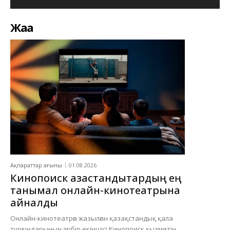
Жаңа
Ақпараттар ағыны
01.08.2026
Кинопоиск қазақстандықтардың ең
танымал онлайн-кинотеатрына
айналды
Онлайн-кинотеатрға жазылған қазақстандық қала
тұрғындарының әрбір екіншісі Кинопоиск қызметін