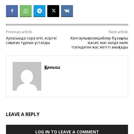
Previous article
Next article
Ауласында сора егіп, есірткі
Кентаулық полицейлер бұзақылық
сақтаған тұрғын ұсталды
жасап, мас халде көлік
тізгіндеген жас жігітті анықтады
Қуаныш
LEAVE A REPLY
LOG IN TO LEAVE A COMMENT