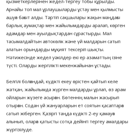
қызметкерлерінен жедел-тергеу тобы құрылды.
Арнайы топ мал ұрлаушыларды ұстау мен қылмысты
ашуға бағыт алды. Тәртіп сақшылары жақын маңдағы
барлық аумақтар мен жайылымдарды аралап, көрген
адамдар мен ауылдықтардан сұрастырды. Мал
тасымалдайтын автокөлік және үй малдарын сатып
алатын орындарды мұқият тексеріп шықты.
Нәтижесінде жедел уәкілдер екі ер азаматтың ізіне
түсті. Оларды жергілікті мекенжайынан ұстады.
Белгілі болғандай, күдікті екеу өрістен қайтып келе
жатқан, жайылымда жүрген малдарды ұрлап, өз арам
ойларын жүзеге асырған. Бөтеннің малын жасырып
отырған. Содан үй жануарларын ет соятын қасаптарға
сатып жіберген. Қазіргі таңда күдікті 2-еу қамауға
алынып, оларға қатысты сотқа дейінгі тергеу амалдары
жүргізілуде.