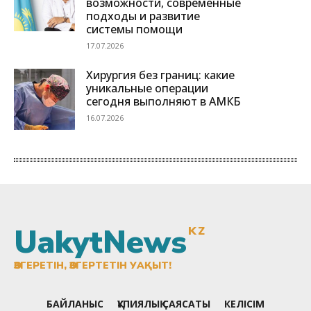
UakytNews
KZ
ӨЗГЕРЕТІН, ӨЗГЕРТЕТІН УАҚЫТ!
БАЙЛАНЫС
ҚҰПИЯЛЫҚ САЯСАТЫ
КЕЛІСІМ