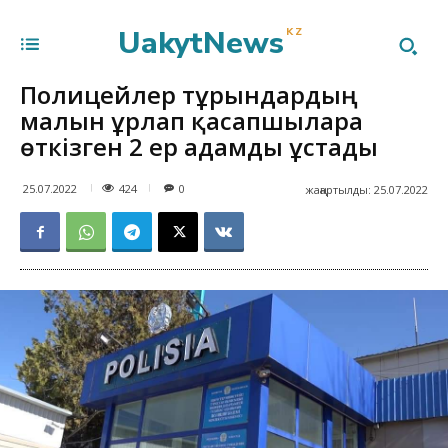
UakytNews
KZ
Полицейлер тұрғындардың
малын ұрлап қасапшыларға
өткізген 2 ер адамды ұстады
424
25.07.2022
0
жаңартылды:
25.07.2022