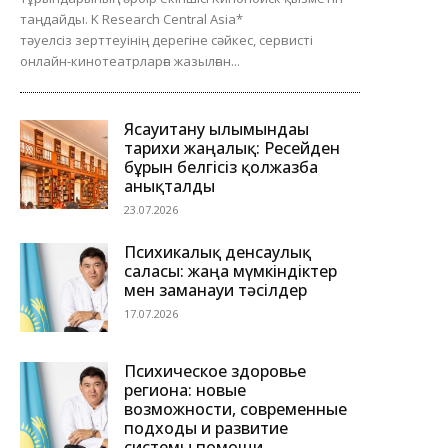
таңдайды. K Research Central Asia*
тәуелсіз зерттеуінің дерегіне сәйкес, сервисті
онлайн-кинотеатрларға жазылған...
Ясауитану ғылымындағы
тарихи жаңалық: Ресейден
бұрын белгісіз қолжазба
анықталды
23.07.2026
Психикалық денсаулық
саласы: жаңа мүмкіндіктер
мен заманауи тәсілдер
17.07.2026
Психическое здоровье
региона: новые
возможности, современные
подходы и развитие
системы помощи