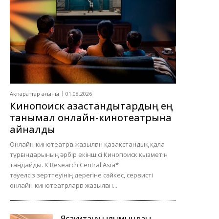
Ақпараттар ағыны
01.08.2026
Кинопоиск қазақстандықтардың ең
танымал онлайн-кинотеатрына
айналды
Онлайн-кинотеатрға жазылған қазақстандық қала
тұрғындарының әрбір екіншісі Кинопоиск қызметін
таңдайды. K Research Central Asia*
тәуелсіз зерттеуінің дерегіне сәйкес, сервисті
онлайн-кинотеатрларға жазылған...
Ясауитану ғылымындағы