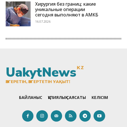
UakytNews
KZ
ӨЗГЕРЕТІН, ӨЗГЕРТЕТІН УАҚЫТ!
БАЙЛАНЫС
ҚҰПИЯЛЫҚ САЯСАТЫ
КЕЛІСІМ