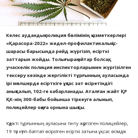
Келес аудандық полиция бөлімінің қызметкерлері
«Қарасора-2022» жедел-профилактикалық іс-
шарасы барысында рейд жүргізіп, есірткі
заттарын жойды. Толығырақ айтар болсақ,
учаскелік полиция инспекторларымен жүргізілген
тексеру кезінде жергілікті тұрғынның ауласында
ірі мөлшерде есірткіге ұқсас зат өсіретіндігі
анықталып, 102-ге хабарланады. Аталған жайт ҚР
ҚК-нің 300-бабы бойынша тіркеуге алынып,
полицейлер оқиға орнына шықты.
Күдікті тұрғынның ауласына тінту жүргізген полицейлер,
19 түп күтіп-баптап өсірілген есірткі затына ұқсас өсімдік