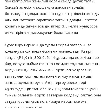
пен кептірілген жайылып есірткі секілді ұнтақ тапты.
Сондай-ақ есірткі қолдануға арналған арнайы
бөтелкеден қолдан жасалған құрал тәркіленіп алынды.
Алынған заттарға сараптама тағайындалды. Зерттеу
қорытындысымен өсімдік түптері 3,5 келіге жуық сора,
ал кептірілгені «марихуана» болып шықты.
Сұрастыру барысында тұрғын есірткі заттарын өзі
қолдану мақсатында өсіргенін мойындады. Қазіргі
таңда ҚР ҚК-нің 300-бабы «Құрамында есiрткi заттар
бар, өсiруге тыйым салынған өсiмдiктердi заңсыз егіп-
өсіру» мен ҚК 296-бабына «Есірткі, психотроптық
заттармен, сол тектестермен өткізу мақсатынсыз
заңсыз жұмыс істеу» сәйкес тергеу әрекеттері
жүргізілуде. Түркістан облысының полицейлері заңмен
тыйым салынған есірткі заттарын қолдану, сақтау, оны
сатудың соңы қылмыстық жауапкершілікке әкеп
соғатынын ескертеді.