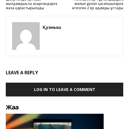
жылдамдықты асырғандарға
малын ұрлап қасапшыларға
жаза қарастырылады
өткізген 2 ер адамды ұстады
Қуаныш
LEAVE A REPLY
LOG IN TO LEAVE A COMMENT
Жаңа