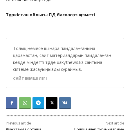
Түркістан облысы ПД баспасөз қызметі
Толық немесе ішінара пайдаланғанына
қарамастан, сайт материалдарын пайдаланған
кезде міндетті түрде uakytnews.kz сайтына
сілтеме жасауыңызды сұраймыз.
САЙТ ӘКІМШІЛІГІ
Previous article
Next article
Қазақстанда орташа
Полицейлер тұрғындардың