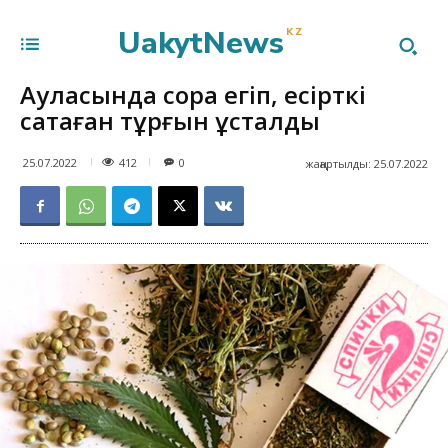
UakytNews
KZ
Ауласында сора егіп, есірткі
сақтаған тұрғын ұсталды
412
25.07.2022
0
жаңартылды:
25.07.2022