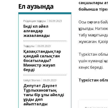
сақшылары ат
Ел аузында
бойынша тірке
Редакция таңдауы
06.09.2023
Осы оқиғаға ба
Енді көп әйел
құрылды. Нәтиж
алғандар
табу мақсатында
жазаланады
жұмсаған. Қазір
Таңдаулы
06.09.2023
Қазақстандықтар
Түркістан облы
қандай салықтан
босатылады?
үшін күмәнді қ
Министр жауап
кеңес береді.
берді
Түркістан обл
Uakyt Stories
06.09.2023
Депутат Дәулет
Тұрлыхановтың
тағы бір ұлы әйелді
ұрды деп
айыпталды