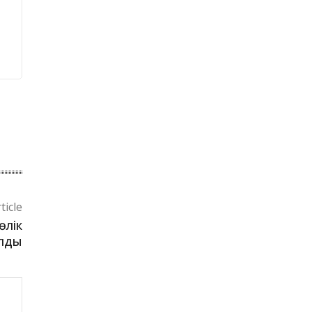
ticle
өлік
алды