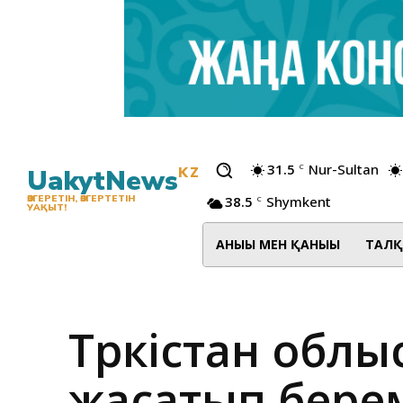
31.5
Nur-Sultan
C
UakytNews
KZ
38.5
Shymkent
ӨЗГЕРЕТІН, ӨЗГЕРТЕТІН
C
УАҚЫТ!
АНЫҒЫ МЕН ҚАНЫҒЫ
ТАЛҚ
Түркістан облы
жасатып берем