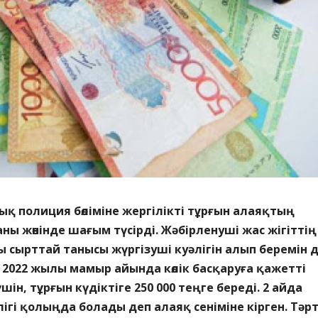
ық полиция бөліміне жергілікті тұрғын алаяқтың
ны жөнінде шағым түсірді. Жәбірленуші жас жігіттің
 сырттай танысы жүргізуші куәлігін алып беремін 
 2022 жылы мамыр айында көлік басқаруға қажетті
ін, тұрғын күдіктіге 250 000 теңге береді. 2 айда
лігі қолыңда болады деп алаяқ сеніміне кірген. Тәрт