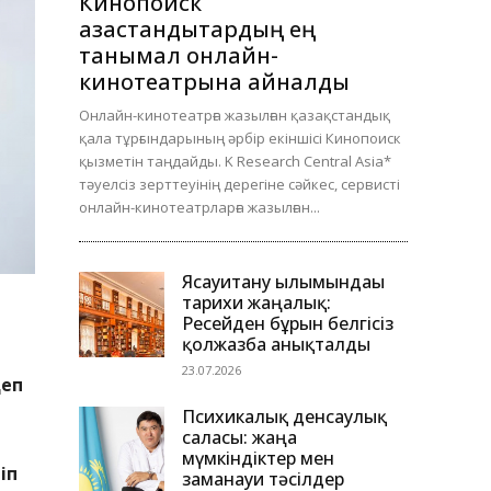
Кинопоиск
қазақстандықтардың ең
танымал онлайн-
кинотеатрына айналды
Онлайн-кинотеатрға жазылған қазақстандық
қала тұрғындарының әрбір екіншісі Кинопоиск
қызметін таңдайды. K Research Central Asia*
тәуелсіз зерттеуінің дерегіне сәйкес, сервисті
онлайн-кинотеатрларға жазылған...
Ясауитану ғылымындағы
тарихи жаңалық:
Ресейден бұрын белгісіз
қолжазба анықталды
23.07.2026
деп
Психикалық денсаулық
саласы: жаңа
мүмкіндіктер мен
іп
заманауи тәсілдер