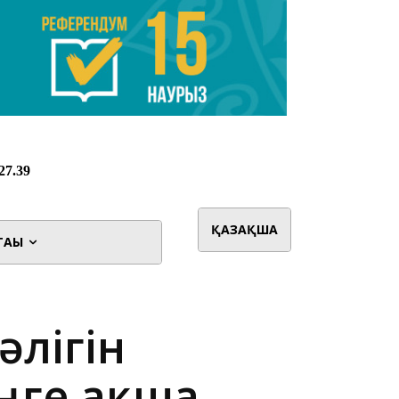
ҚАЗАҚША
ТАҒЫ
әлігін
еңге ақша