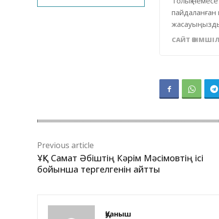
Толық немесе
пайдаланған 
жасауыңызды
САЙТ ӘКІМШІЛ
Previous article
ҰҚК Самат Әбіштің Кәрім Мәсімовтің ісі
бойынша тергелгенін айтты
Қуаныш