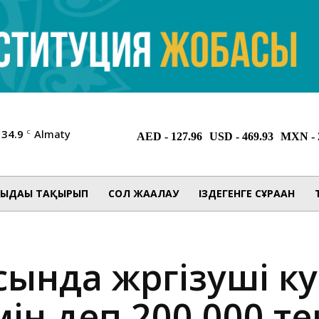
34.9
Almaty
C
ЫДАҒЫ ТАҚЫРЫП
СОЛ ЖАҒАЛАУ
ІЗДЕГЕНГЕ СҰРАҒАН
сында жүргізуші ку
ін деп 200 000 т