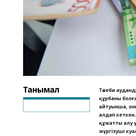
Танымал
Төлеби ауданд
құрбаны болға
айтуынша, оны
алдап кеткен.
құжатты алу үш
жүргізуші куә