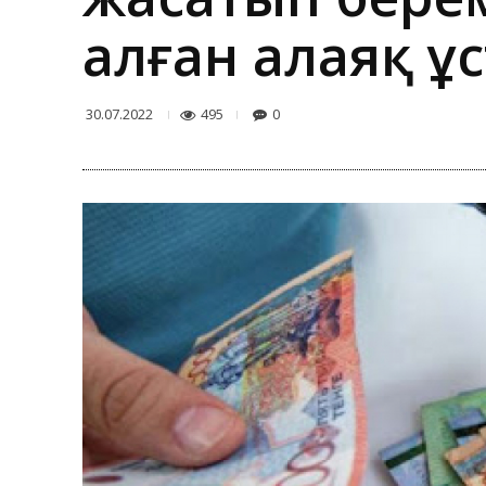
алған алаяқ ұ
495
0
30.07.2022