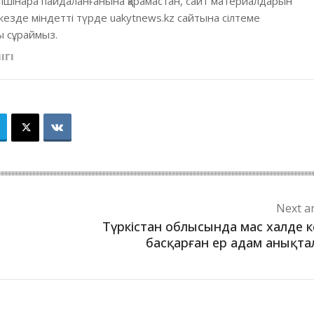
 ішінара пайдаланғанына қарамастан, сайт материалдарын
кезде міндетті түрде uakytnews.kz сайтына сілтеме
 сұраймыз.
ІГІ
Next ar
Түркістан облысында мас халде к
басқарған ер адам анықт