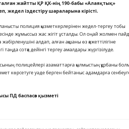
алған жайтты ҚР ҚК-нің 190-бабы «Алаяқтық»
п, жедел іздестіру шараларына кірісті.
йланысты полиция қызметкерлерінен жедел-тергеу тобы
есінде жұмыссыз жас жігіт ұсталды. Ол оңай жолмен пай
 жәбірленушіні алдап, алған ақшаны өз қажеттілігіне
гі таңда сотқа дейінгі тергеу амалдары жүргізілуде.
сының полицейлері азаматтарға қылмыстың құрбаны бол
ызмет көрсетуге уәде берген бейтаныс адамдарға сенбеуг
ысы ПД баспасөз қызметі