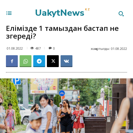
UakytNews
KZ
Елімізде 1 тамыздан бастап не
өзгереді?
487
01.08.2022
0
жаңартылды:
01.08.2022