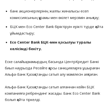
банк акционерлерінің жалпы жиналысы есеп
комиссиясының құрамы мен өкілет мерзімін анықтау;
БЦК мен Eco Center Bank біріктіруін ерікті түрде қайта
ұйымдастыру;
Eco Center Bank БЦК-мен қосылуы туралы
келісімді бекіту.
Еске салайық, мамырдың басында ЦентрКредит Банкі
биыл наурызда Ресейге қарсы санкцияларға ұшыраған
Альфа-Банк Қазақстанды сатып алу мәмілесін аяқтаған.
Альфа-Банк Қазақстанды сатып алғаннан кейін БЦК
компанияға ребрендинг жасады. Банк Eco Center Bank
болып қайта тіркелді.