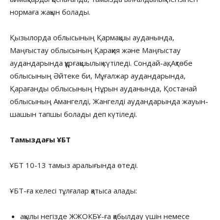
нормаға жақын болады.
Қызылорда облысының Қармақшы ауданында,
Маңғыстау облысының Қарақия және Маңғыстау
аудандарында құрғақшылық күтіледі. Сондай-ақ, Ақтөбе
облысының Әйтеке би, Мұғалжар аудандарында,
Қарағанды ​​облысының Нұрын ауданында, Қостанай
облысының Амангелді, Жангелді аудандарында жауын-
шашын тапшы болады деп күтіледі.
Тамыздағы ҰБТ
ҰБТ 10-13 тамыз аралығында өтеді.
ҰБТ-ға келесі тұлғалар қатыса алады:
ақылы негізде ЖЖОКБҰ-ға қабылдау үшін немесе