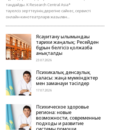
таңдайды. K Research Central Asia*
тәуелсіз зерттеуінің дерегіне сәйкес, сервисті
онлайн-кинотеатрларға жазылған...
Ясауитану ғылымындағы
тарихи жаңалық: Ресейден
бұрын белгісіз қолжазба
анықталды
23.07.2026
Психикалық денсаулық
саласы: жаңа мүмкіндіктер
мен заманауи тәсілдер
17.07.2026
Психическое здоровье
региона: новые
возможности, современные
подходы и развитие
системы помощи