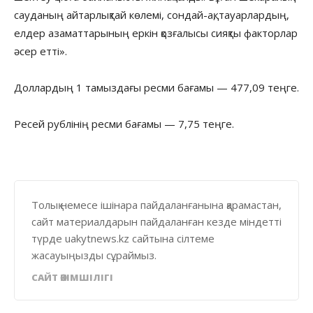
сауданың айтарлықтай көлемі, сондай-ақ, тауарлардың,
елдер азаматтарының еркін қозғалысы сияқты факторлар
әсер етті».
Доллардың 1 тамыздағы ресми бағамы — 477,09 теңге.
Ресей рублінің ресми бағамы — 7,75 теңге.
Толық немесе ішінара пайдаланғанына қарамастан,
сайт материалдарын пайдаланған кезде міндетті
түрде uakytnews.kz сайтына сілтеме
жасауыңызды сұраймыз.
САЙТ ӘКІМШІЛІГІ