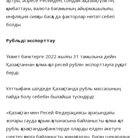
артуы, әсіресе Ресейден, сондай-ақ, азық-түліктің
қымбаттауы, валюта бағамының айырмашылығы,
инфляция сияқты басқа да факторлар негізгі себеп
болды.
Рубльді экспорттау
Үкімет банктерге 2022 жылғы 31 тамызына дейін
Қазақстаннан қолма-қол ресей рублін экспорттауға рұқсат
берді.
Ұлттық банк шілдеде Қазақстанда рубль массасының
пайда болу себебін былайша түсіндірді:
«Қазақстан мен Ресей Федерациясы арасындағы
жоғары сауда қарым-қатынасына байланысты қолма-қол
рубль қазақстандық банктерде оларды елден әкетуге
шектеу қоюға байланысты жинақталды. Бұған шекаралық