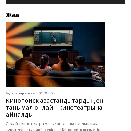
Жаңа
Ақпараттар ағыны
01.08.2026
Кинопоиск қазақстандықтардың ең
танымал онлайн-кинотеатрына
айналды
Онлайн-кинотеатрға жазылған қазақстандық қала
тұрғындарының әрбір екіншісі Кинопоиск қызметін