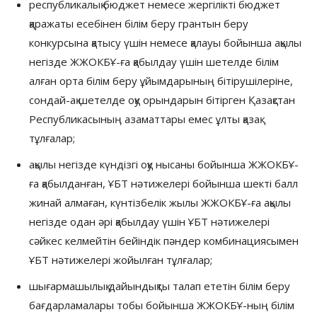
республикалық бюджет немесе жергілікті бюджет
қаражаты есебінен білім беру грантын беру
конкурсына қатысу үшін немесе қалауы бойынша ақылы
негізде ЖЖОКБҰ-ға қабылдау үшін шетелде білім
алған орта білім беру ұйымдарының бітірушілеріне,
сондай-ақ шетелде оқу орындарын бітірген Қазақстан
Республикасының азаматтары емес ұлты қазақ
тұлғалар;
ақылы негізде күндізгі оқу нысаны бойынша ЖЖОКБҰ-
ға қабылданған, ҰБТ нәтижелері бойынша шекті балл
жинай алмаған, күнтізбелік жылы ЖЖОКБҰ-ға ақылы
негізде одан әрі қабылдау үшін ҰБТ нәтижелері
сәйкес келмейтін бейіндік пәндер комбинациясымен
ҰБТ нәтижелері жойылған тұлғалар;
шығармашылық дайындықты талап ететін білім беру
бағдарламалары тобы бойынша ЖЖОКБҰ-ның білім