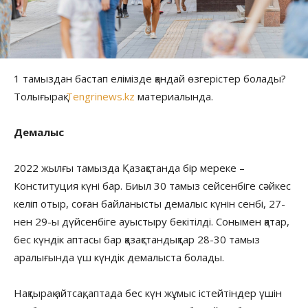
1 тамыздан бастап елімізде қандай өзгерістер болады?
Толығырақ
Tengrinews.kz
материалында.
Демалыс
2022 жылғы тамызда Қазақстанда бір мереке –
Конституция күні бар. Биыл 30 тамыз сейсенбіге сәйкес
келіп отыр, соған байланысты демалыс күнін сенбі, 27-
нен 29-ы дүйсенбіге ауыстыру бекітілді. Сонымен қатар,
бес күндік аптасы бар қазақстандықтар 28-30 тамыз
аралығында үш күндік демалыста болады.
Нақтырақ айтсақ, аптада бес күн жұмыс істейтіндер үшін