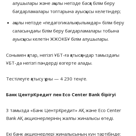
алушылары және ақылы негізде басқа білім беру
бағдарламалары топтарына ауысқысы келетіндер;
ақылы негізде «педагогикалық ғылымдар» білім беру
саласындағы білім беру бағдарламалары тобына
ауысқысы келетін ЖЖОКБҰ білім алушылары.
Сонымен қатар, негізгі ҰБТ-ға қатысқандар тамыздағы
ҰБТ-да негізгі пәндерді өзгерте алады.
Тестілеуге қатысу құны — 4 230 теңге.
Банк ЦентрКредит пен Eco Center Bank бірігуі
3 тамызда «Банк ЦентрКредит» АҚ және Eco Center
Bank АҚ акционерлерінің жалпы жиналысы өтеді.
Екі банк акционерлері жиналысының күн тәртібінде: