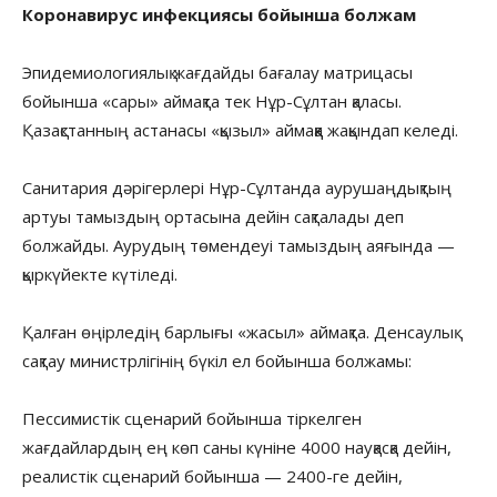
Коронавирус инфекциясы бойынша болжам
Эпидемиологиялық жағдайды бағалау матрицасы
бойынша «сары» аймақта тек Нұр-Сұлтан қаласы.
Қазақстанның астанасы «қызыл» аймаққа жақындап келеді.
Санитария дәрігерлері Нұр-Сұлтанда аурушаңдықтың
артуы тамыздың ортасына дейін сақталады деп
болжайды. Аурудың төмендеуі тамыздың аяғында —
қыркүйекте күтіледі.
Қалған өңірледің барлығы «жасыл» аймақта. Денсаулық
сақтау министрлігінің бүкіл ел бойынша болжамы:
Пессимистік сценарий бойынша тіркелген
жағдайлардың ең көп саны күніне 4000 науқасқа дейін,
реалистік сценарий бойынша — 2400-ге дейін,