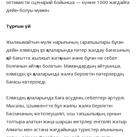
оптимистік сценарий бойынша — күніне 1000 жағдайға
дейін болуы мүмкін.
Тұрғын үй
Жылжымайтын мүлік нарығының сарапшылары бұған
дейін еліміздің ірі қалаларында пәтер жалдау бағасының
қай бағытта жылжып жатқанын және бұған не себеп
болғанын айтқан болатын. Мамандардың айтуынша,
еліміздің ірі қалаларында жалға берілетін пәтерлердің
бағасы көтеріледі.
Еліміздің қалаларында баға өсудінің себептері әртүрлі.
Мысалы, Шымкентте бұл жалпы жалға берілетін
баспананың жетіспеушілігі, осы тапшылықтың орнын
толтыра алатын жаңа шаршы метрлер енгізіліп жатыр.
Алматы мен астана жағдайында туристер ағынының