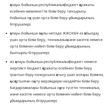
қалауы бойынша республикалық бюджет қаражаты
есебінен мемлекеттік білім беру тапсырысы
бойынша оқу үшін орта білім беру ұйымдарының
бітірушілері;
қалауы бойынша ақылы негізде ЖЖОКБҰ-ға қабылдау
үшін орта білім беру, техникалық және кәсіптік немесе
орта білімнен кейінгі білім беру ұйымдарының
былтырғы бітірушілері;
өз қалауы бойынша республикалық бюджет немесе
жергілікті бюджет қаражаты есебінен білім беру
грантын беру конкурсына қатысу үшін жоғары білімнің
қысқартылған оқыту мерзімдерін көздейтін білім беру
бағдарламалары бойынша оқуға түсетін техникалық
және кәсіптік немесе орта білімнен кейінгі білім беру
ұйымдарының бітірушілері;