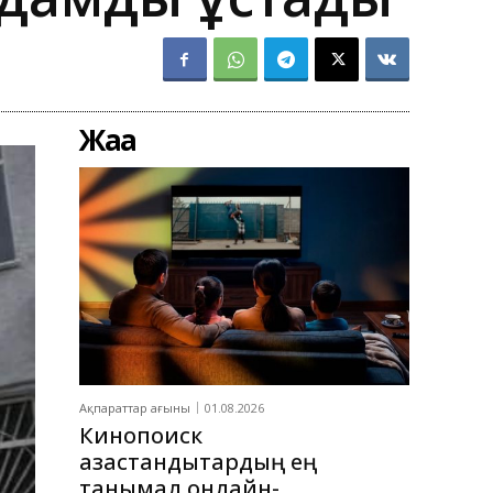
Жаңа
Ақпараттар ағыны
01.08.2026
Кинопоиск
қазақстандықтардың ең
танымал онлайн-