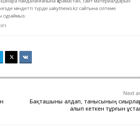
 ішінара пайдаланғанына қарамастан, сайт материалдарын
кезде міндетті түрде uakytnews.kz сайтына сілтеме
 сұраймыз.
ІГІ
Next ar
он
Бақташыны алдап, танысының сиырла
алып кеткен тұрғын ұст