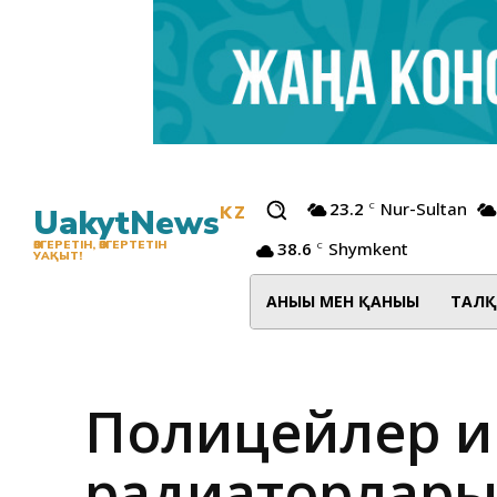
23.2
Nur-Sultan
C
UakytNews
KZ
38.6
Shymkent
ӨЗГЕРЕТІН, ӨЗГЕРТЕТІН
C
УАҚЫТ!
АНЫҒЫ МЕН ҚАНЫҒЫ
ТАЛҚ
Полицейлер ғи
радиаторлары