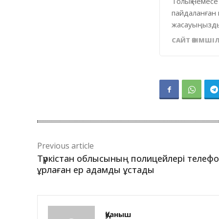
Толық немесе
пайдаланған 
жасауыңызды
САЙТ ӘКІМШІЛ
Previous article
Түркістан облысының полицейлері телеф
ұрлаған ер адамды ұстады
Қуаныш