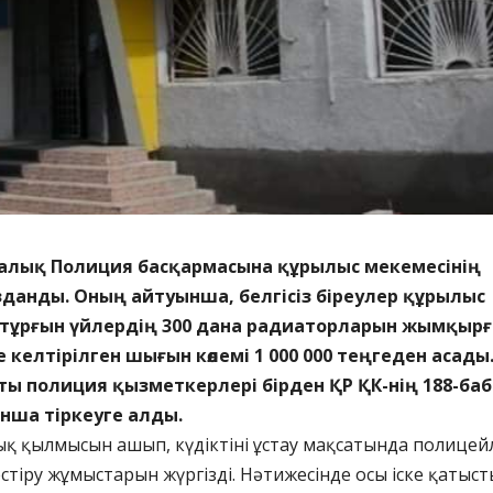
лалық Полиция басқармасына құрылыс мекемесінің
данды. Оның айтуынша, белгісіз біреулер құрылыс
 тұрғын үйлердің 300 дана радиаторларын жымқырғ
 келтірілген шығын көлемі 1 000 000 теңгеден асады
ты полиция қызметкерлері бірден ҚР ҚК-нің 188-ба
нша тіркеуге алды.
ық қылмысын ашып, күдіктіні ұстау мақсатында полицей
стіру жұмыстарын жүргізді. Нәтижесінде осы іске қатыст