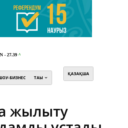
ҚАЗАҚША
ШОУ-БИЗНЕС
ТАҒЫ
на жылыту
адамды ұстады