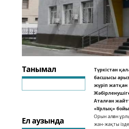
Танымал
Түркістан қа
басшысы арыз
жүріп жатқан
Жәбірленушіге
Аталған жайт
«Ұрлық» бойы
Орын алған ұрл
Ел аузында
жан-жақты ізде