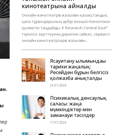
кинотеатрына айналды
Онлайн-кинотеатрға жазылған қазақстандық
қала тұрғындарының әрбір екіншісі Кинопоиск
қызметін таңдайды. K Research Central Asia*
тәуелсіз зерттеуінің дерегіне сәйкес, сервисті
онлайн-кинотеатрларға жазылған...
Ясауитану ғылымындағы
тарихи жаңалық:
Ресейден бұрын белгісіз
қолжазба анықталды
23.07.2026
ан.
.
Психикалық денсаулық
саласы: жаңа
бы
мүмкіндіктер мен
заманауи тәсілдер
лер
17.07.2026
ы