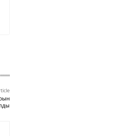
ticle
рын
алды