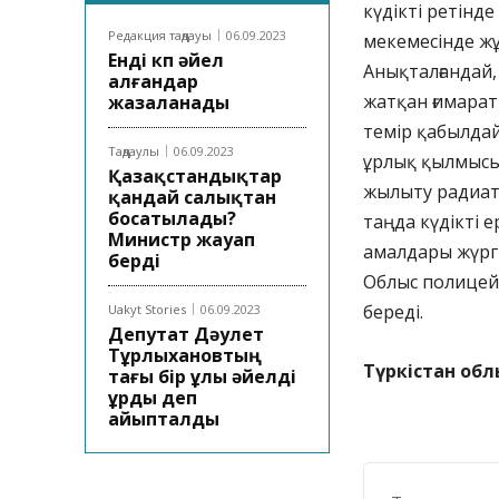
күдікті ретінд
Редакция таңдауы
06.09.2023
мекемесінде ж
Енді көп әйел
Анықталғандай,
алғандар
жатқан ғимарат
жазаланады
темір қабылдай
Таңдаулы
06.09.2023
ұрлық қылмысы
Қазақстандықтар
жылыту радиато
қандай салықтан
босатылады?
таңда күдікті е
Министр жауап
амалдары жүргі
берді
Облыс полицейле
береді.
Uakyt Stories
06.09.2023
Депутат Дәулет
Тұрлыхановтың
Түркістан обл
тағы бір ұлы әйелді
ұрды деп
айыпталды