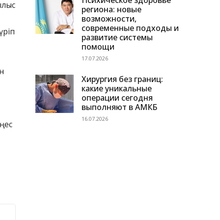
Психическое здоровье
ылыс
региона: новые
возможности,
современные подходы и
үріп
развитие системы
помощи
17.07.2026
н
Хирургия без границ:
какие уникальные
операции сегодня
выполняют в АМКБ
16.07.2026
еңес