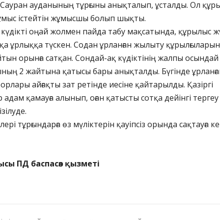
е Сауран ауданының тұрғыны анықталып, ұсталды. Ол құр
ұмыс істейтін жұмысшы болып шықты.
 күдікті оңай жолмен пайда табу мақсатында, құрылыс ж
қа ұрлыққа түскен. Содан ұрланған жылыту құрылғыларын
тын орынға сатқан. Сондай-ақ күдіктінің жалпы осындай
ның 2 жайтына қатысы бары анықталды. Бүгінде ұрланға
рлары айғақты зат ретінде иесіне қайтарылды. Қазіргі
р адам қамауға алынып, оған қатысты сотқа дейінгі тергеу
зілуде.
рі тұрғындарға өз мүліктерін қауіпсіз орында сақтауға к
ысы ПД баспасөз қызметі