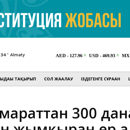
34
Almaty
C
ЫДАҒЫ ТАҚЫРЫП
СОЛ ЖАҒАЛАУ
ІЗДЕГЕНГЕ СҰРАҒАН
мараттан 300 да
н жымқырған ер 