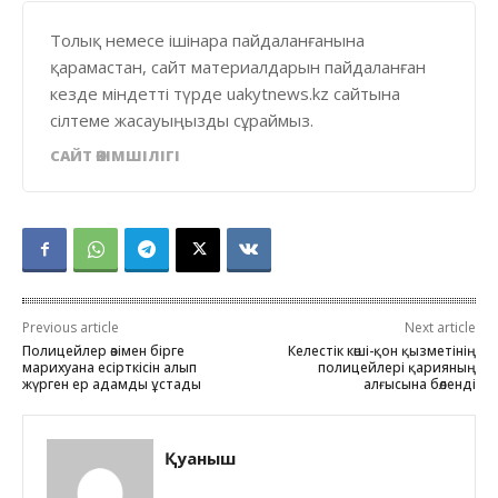
Толық немесе ішінара пайдаланғанына
қарамастан, сайт материалдарын пайдаланған
кезде міндетті түрде uakytnews.kz сайтына
сілтеме жасауыңызды сұраймыз.
САЙТ ӘКІМШІЛІГІ
Previous article
Next article
Полицейлер өзімен бірге
Келестік көші-қон қызметінің
марихуана есірткісін алып
полицейлері қарияның
жүрген ер адамды ұстады
алғысына бөленді
Қуаныш