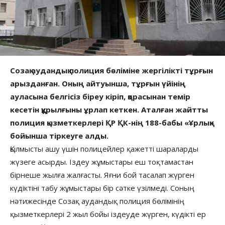
Созақ аудандық полиция бөліміне жергілікті тұрғын
арызданған. Оның айтуынша, тұрғын үйінің
ауласына белгісіз біреу кіріп, қорасынан темір
кесетін құрылғыны ұрлап кеткен. Аталған жайтты
полиция қызметкерлері ҚР ҚК-нің 188-бабы «Ұрлық»
бойынша тіркеуге алды.
Қылмысты ашу үшін полицейлер қажетті шараларды
жүзеге асырды. Іздеу жұмыстары еш тоқтамастан
бірнеше жылға жалғасты. Яғни бой тасалап жүрген
күдіктіні табу жұмыстары бір сәтке үзілмеді. Соның
нәтижесінде Созақ аудандық полиция бөлімінің
қызметкерлері 2 жыл бойы іздеуде жүрген, күдікті ер