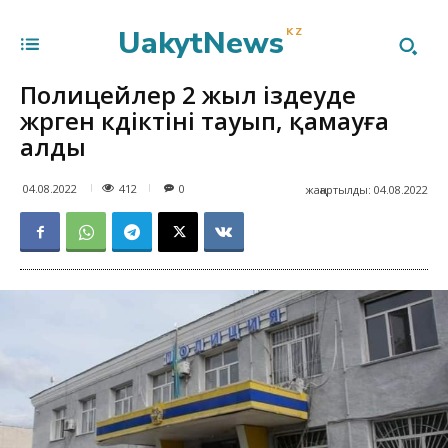
UakytNews
KZ
Полицейлер 2 жыл іздеуде
жүрген күдіктіні тауып, қамауға
алды
412
04.08.2022
0
жаңартылды:
04.08.2022