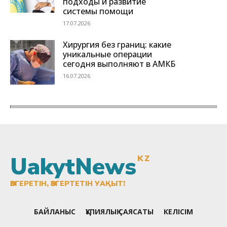
UakytNews
KZ
ӨЗГЕРЕТІН, ӨЗГЕРТЕТІН УАҚЫТ!
БАЙЛАНЫС
ҚҰПИЯЛЫҚ САЯСАТЫ
КЕЛІСІМ