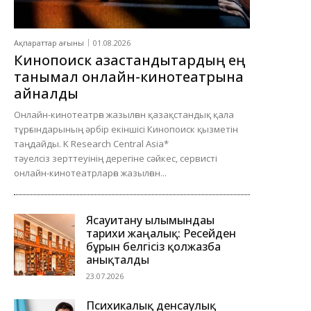
Ақпараттар ағыны
01.08.2026
Кинопоиск қазақстандықтардың ең
танымал онлайн-кинотеатрына
айналды
Онлайн-кинотеатрға жазылған қазақстандық қала
тұрғындарының әрбір екіншісі Кинопоиск қызметін
таңдайды. K Research Central Asia*
тәуелсіз зерттеуінің дерегіне сәйкес, сервисті
онлайн-кинотеатрларға жазылған...
Ясауитану ғылымындағы
тарихи жаңалық: Ресейден
бұрын белгісіз қолжазба
анықталды
23.07.2026
Психикалық денсаулық