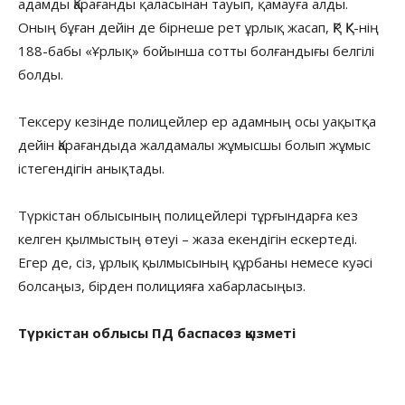
адамды Қарағанды қаласынан тауып, қамауға алды.
Оның бұған дейін де бірнеше рет ұрлық жасап, ҚР ҚК-нің
188-бабы «Ұрлық» бойынша сотты болғандығы белгілі
болды.
Тексеру кезінде полицейлер ер адамның осы уақытқа
дейін Қарағандыда жалдамалы жұмысшы болып жұмыс
істегендігін анықтады.
Түркістан облысының полицейлері тұрғындарға кез
келген қылмыстың өтеуі – жаза екендігін ескертеді.
Егер де, сіз, ұрлық қылмысының құрбаны немесе куәсі
болсаңыз, бірден полицияға хабарласыңыз.
Түркістан облысы ПД баспасөз қызметі