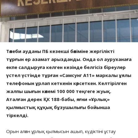
Төлеби ауданы ПБ кезекші бөліміне жергілікті
тұрғын ер азамат арызданды. Онда ол ауруханаға
екпе салдыруға келген кезінде белгісіз біреулер
үстел үстінде тұрған «Самсунг А11» маркалы ұялы
телефонын ұрлап кеткенін көрсеткен. Келтірілген
жалпы шығын көлемі 100 000 теңгеге жуық.
Аталған дерек ҚК 188-бабы, яғни «Ұрлық»
қылмыстық құқық бұзушылығы бойынша
тіркелді.
Орын алған ұрлық қылмысын ашып, күдіктіні ұстау