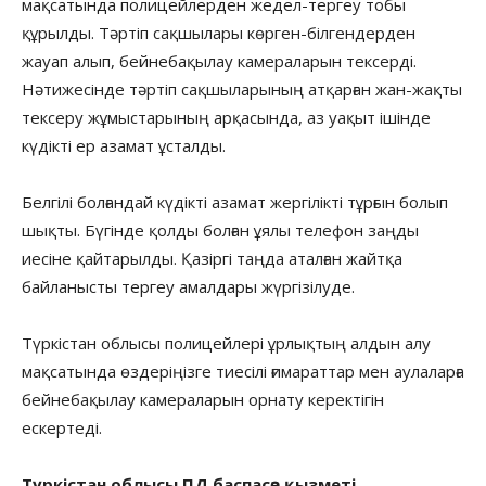
мақсатында полицейлерден жедел-тергеу тобы
құрылды. Тәртіп сақшылары көрген-білгендерден
жауап алып, бейнебақылау камераларын тексерді.
Нәтижесінде тәртіп сақшыларының атқарған жан-жақты
тексеру жұмыстарының арқасында, аз уақыт ішінде
күдікті ер азамат ұсталды.
Белгілі болғандай күдікті азамат жергілікті тұрғын болып
шықты. Бүгінде қолды болған ұялы телефон заңды
иесіне қайтарылды. Қазіргі таңда аталған жайтқа
байланысты тергеу амалдары жүргізілуде.
Түркістан облысы полицейлері ұрлықтың алдын алу
мақсатында өздеріңізге тиесілі ғимараттар мен аулаларға
бейнебақылау камераларын орнату керектігін
ескертеді.
Түркістан облысы ПД баспасөз қызметі