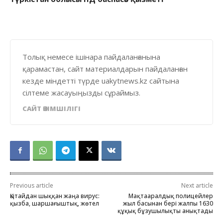
Толық немесе ішінара пайдаланғанына
қарамастан, сайт материалдарын пайдаланған
кезде міндетті түрде uakytnews.kz сайтына
сілтеме жасауыңызды сұраймыз.
САЙТ ӘКІМШІЛІГІ
Previous article
Next article
Қытайдан шыққан жаңа вирус:
Мақтааралдық полицейлер
қызба, шаршағыштық, жөтел
жыл басынан бері жалпы 1630
құқық бұзушылықты анықтады