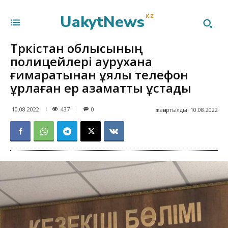
UakytNews
KZ
Түркістан облысының
полицейлері аурухана
ғимаратынан ұялы телефон
ұрлаған ер азаматты ұстады
437
10.08.2022
0
жаңартылды:
10.08.2022