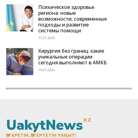
UakytNews
KZ
ӨЗГЕРЕТІН, ӨЗГЕРТЕТІН УАҚЫТ!