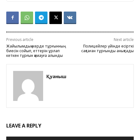
Previous article
Next article
Жайылымдық жерде тұрғынның
Полицейлер үйінде есірткі
биесін сойып, еттерін ұрлап
сақтаған тұрғынды анықтады
кеткен тұрғын қамауға алынды
Қуаныш
LEAVE A REPLY