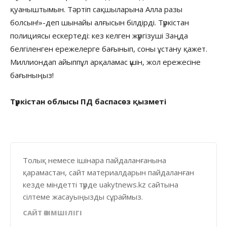
қуаныштымын. Тәртіп сақшыларына Алла разы
болсын!»-деп шынайы алғысын білдірді. Түркістан
полициясы ескертеді: кез келген жүргізуші Заңда
белгіленген ережелерге бағынып, соны ұстану қажет.
Миллиондап айыппұл арқаламас үшін, жол ережесіне
бағыныңыз!
Түркістан облысы ПД баспасөз қызметі
Толық немесе ішінара пайдаланғанына
қарамастан, сайт материалдарын пайдаланған
кезде міндетті түрде uakytnews.kz сайтына
сілтеме жасауыңызды сұраймыз.
САЙТ ӘКІМШІЛІГІ