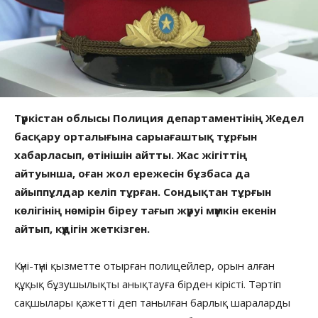
Түркістан облысы Полиция департаментінің Жедел
басқару орталығына сарыағаштық тұрғын
хабарласып, өтінішін айтты. Жас жігіттің
айтуынша, оған жол ережесін бұзбаса да
айыппұлдар келіп тұрған. Сондықтан тұрғын
көлігінің нөмірін біреу тағып жүруі мүмкін екенін
айтып, күдігін жеткізген.
Күні-түні қызметте отырған полицейлер, орын алған
құқық бұзушылықты анықтауға бірден кірісті. Тәртіп
сақшылары қажетті деп танылған барлық шараларды