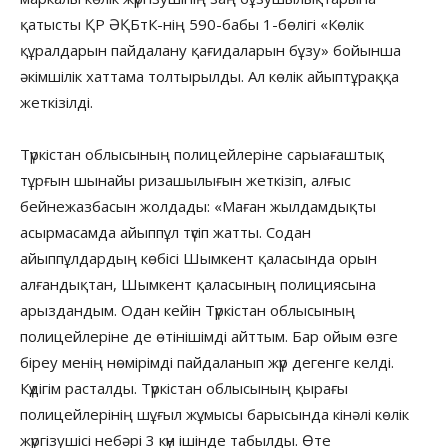
қатысты ҚР ӘҚБтК-нің 590-бабы 1-бөлігі «Көлік
құралдарын пайдалану қағидаларын бұзу» бойынша
әкімшілік хаттама толтырылды. Ал көлік айыптұраққа
жеткізілді.
Түркістан облысының полицейлеріне сарыағаштық
тұрғын шынайы ризашылығын жеткізіп, алғыс
бейнежазбасын жолдады: «Маған жылдамдықты
асырмасамда айыппұл түсіп жатты. Содан
айыппұлдардың көбісі Шымкент қаласында орын
алғандықтан, Шымкент қаласының полициясына
арыздандым. Одан кейін Түркістан облысының
полицейлеріне де өтінішімді айттым. Бар ойым өзге
біреу менің нөмірімді пайдаланып жүр дегенге келді.
Күдігім расталды. Түркістан облысының қырағы
полицейлерінің шұғыл жұмысы барысында кінәлі көлік
жүргізушісі небәрі 3 күн ішінде табылды. Өте