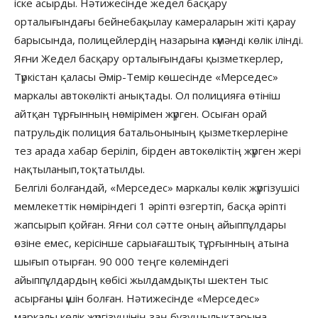
іске асырды. Нәтижесінде жедел басқару
орталығындағы бейнебақылау камераларын жіті қарау
барысында, полицейлердің назарына күмәнді көлік ілінді.
Яғни Жедел басқару орталығындағы қызметкерлер,
Түркістан қаласы Әмір-Темір көшесінде «Мерседес»
маркалы автокөлікті анықтады. Ол полицияға өтініш
айтқан тұрғынның нөмірімен жүрген. Осыған орай
патрульдік полиция батальонының қызметкерлеріне
тез арада хабар беріліп, бірден автокөліктің жүрген жері
нақтыланып,тоқтатылды.
Белгілі болғандай, «Мерседес» маркалы көлік жүргізушісі
мемлекеттік нөміріндегі 1 әріпті өзгертіп, басқа әріпті
жапсырып қойған. Яғни сол сәтте оның айыппұлдары
өзіне емес, керісінше сарыағаштық тұрғынның атына
шығып отырған. 90 000 теңге көлеміндегі
айыппұлдардың көбісі жылдамдықты шектен тыс
асырғаны үшін болған. Нәтижесінде «Мерседес»
маркалы көлік жүргізушінің заң бұзушылықтарына