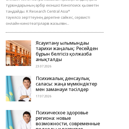
тұрғындарының әрбір екіншісі Кинопоиск қызметін
таңдайды. K Research Central Asia*
тәуелсіз зерттеуінің дерегіне сәйкес, сервисті
онлайн-кинотеатрларға жазылған...
Ясауитану ғылымындағы
тарихи жаңалық: Ресейден
бұрын белгісіз қолжазба
анықталды
23.07.2026
Психикалық денсаулық
саласы: жаңа мүмкіндіктер
мен заманауи тәсілдер
17.07.2026
Психическое здоровье
региона: новые
возможности, современные
подходы и развитие