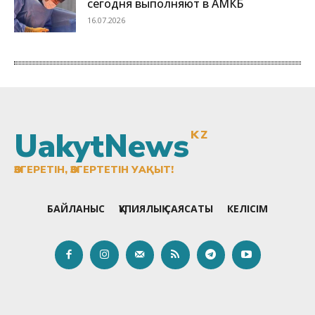
UakytNews
KZ
ӨЗГЕРЕТІН, ӨЗГЕРТЕТІН УАҚЫТ!
БАЙЛАНЫС
ҚҰПИЯЛЫҚ САЯСАТЫ
КЕЛІСІМ