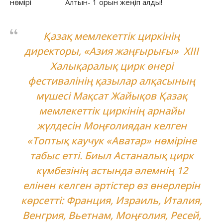
нөмірі Алтын- 1 орын жеңіп алды!
Қазақ мемлекеттік циркінің
директоры, «Азия жаңғырығы» XIII
Халықаралық цирк өнері
фестивалінің қазылар алқасының
мүшесі Мақсат Жайықов Қазақ
мемлекеттік циркінің арнайы
жүлдесін Моңғолиядан келген
«Топтық каучук «Аватар» нөміріне
табыс етті. Биыл Астаналық цирк
күмбезінің астында әлемнің 12
елінен келген әртістер өз өнерлерін
көрсетті: Франция, Израиль, Италия,
Венгрия, Вьетнам, Моңғолия, Ресей,