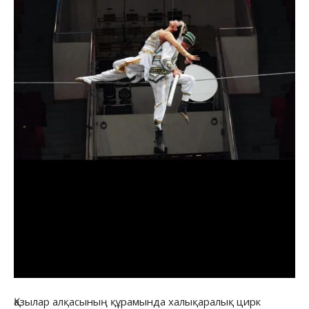
Қазылар алқасының құрамында халықаралық цирк