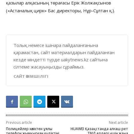
қазылар алқасының төрағасы Ерік Жолжақсынов
(«Астаналық цирк» Бас директоры, Нұр-Сұлтан қ.).
Толық немесе ішінара пайдаланғанына
қарамастан, сайт материалдарын пайдаланған
кезде міндетті түрде uakytnews.kz сайтына
сілтеме жасауыңызды сұраймыз.
САЙТ ӘКІМШІЛІГІ
Previous article
Next article
Полицейлер көліктен ұялы
HUAWEI Қазақстанда алғаш рет
телефон жымқырған күдіктіні
ТМД елдері үшін жаңа