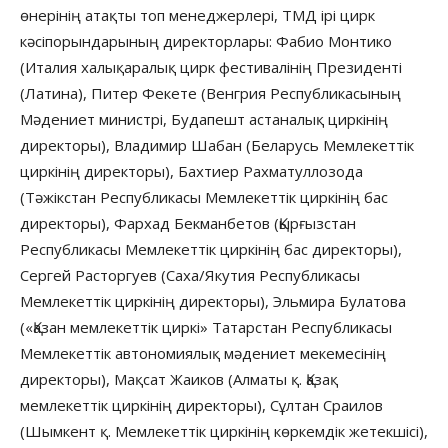
өнерінің атақты топ менеджерлері, ТМД ірі цирк
кәсіпорындарының директорлары: Фабио Монтико
(Италия халықаралық цирк фестивалінің Президенті
(Латина), Питер Фекете (Венгрия Республикасының
Мәдениет министрі, Будапешт астаналық циркінің
директоры), Владимир Шабан (Беларусь Мемлекеттік
циркінің директоры), Бахтиер Рахматуллозода
(Тәжікстан Республикасы Мемлекеттік циркінің бас
директоры), Фархад Бекманбетов (Қырғызстан
Республикасы Мемлекеттік циркінің бас директоры),
Сергей Расторгуев (Саха/Якутия Республикасы
Мемлекеттік циркінің директоры), Эльмира Булатова
(«Қазан мемлекеттік циркі» Татарстан Республикасы
Мемлекеттік автономиялық мәдениет мекемесінің
директоры), Мақсат Жаиков (Алматы қ. Қазақ
мемлекеттік циркінің директоры), Сұлтан Сраилов
(Шымкент қ. Мемлекеттік циркінің көркемдік жетекшісі),