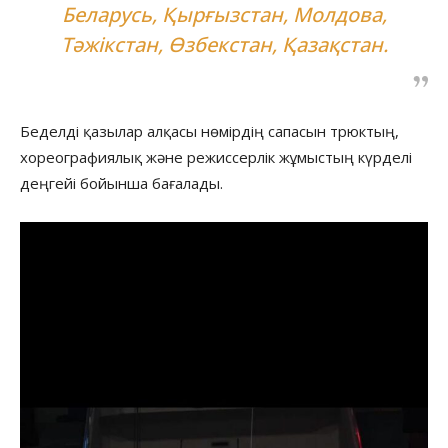
Беларусь, Қырғызстан, Молдова,
Тәжікстан, Өзбекстан, Қазақстан.
Беделді қазылар алқасы нөмірдің сапасын трюктың,
хореографиялық және режиссерлік жұмыстың күрделі
деңгейі бойынша бағалады.