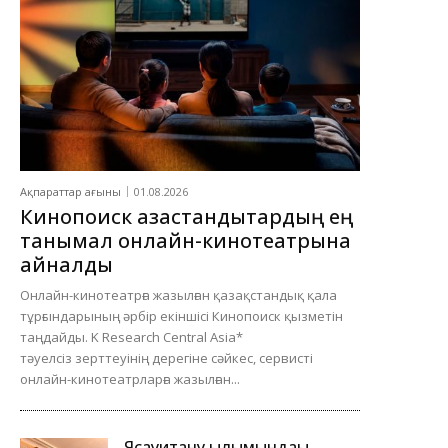
Ақпараттар ағыны
01.08.2026
Кинопоиск қазақстандықтардың ең
танымал онлайн-кинотеатрына
айналды
Онлайн-кинотеатрға жазылған қазақстандық қала
тұрғындарының әрбір екіншісі Кинопоиск қызметін
таңдайды. K Research Central Asia*
тәуелсіз зерттеуінің дерегіне сәйкес, сервисті
онлайн-кинотеатрларға жазылған...
Ясауитану ғылымындағы