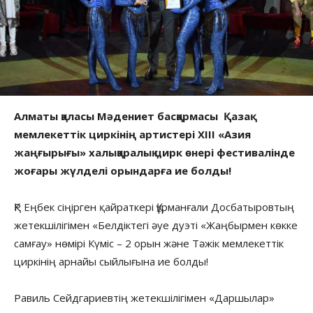
Алматы қаласы Мәдениет басқармасы Қазақ
мемлекеттік циркінің артистері XIII «Азия
жаңғырығы» халықаралық цирк өнері фестивалінде
жоғары жүлделі орындарға ие болды!
ҚР Еңбек сіңірген қайраткері Құрманғали Досбатыровтың
жетекшілігімен «Белдіктегі әуе дуэті «Жаңбырмен көкке
самғау» нөмірі Күміс – 2 орын және Тәжік мемлекеттік
циркінің арнайы сыйлығына ие болды!
Равиль Сейдгариевтің жетекшілігімен «Даршылар»