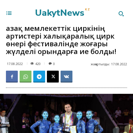
UakytNews
KZ
Қазақ мемлекеттік циркінің
артистері халықаралық цирк
өнері фестивалінде жоғары
жүлделі орындарға ие болды!
420
17.08.2022
0
жаңартылды:
17.08.2022