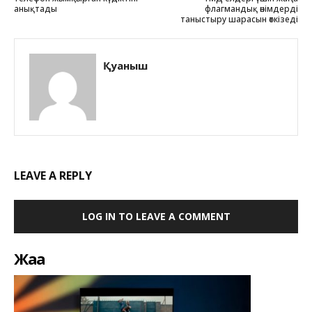
анықтады
флагмандық өнімдерді
таныстыру шарасын өткізеді
Қуаныш
LEAVE A REPLY
LOG IN TO LEAVE A COMMENT
Жаңа