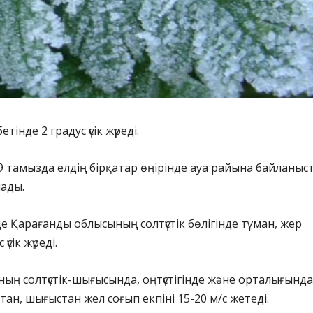
тінде 2 градус үсік жүреді.
 тамызда елдің бірқатар өңірінде ауа райына байланыс
лады.
де Қарағанды облысының солтүстік бөлігінде тұман, жер
үсік жүреді.
ың солтүстік-шығысында, оңтүстігінде және орталығында
тан, шығыстан жел соғып екпіні 15-20 м/с жетеді.