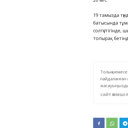
20 м/с.
19 тамызда түн
батысында тұман
солтүстігінде, 
топырақ бетінде 
Толық немесе
пайдаланған 
жасауыңызды
САЙТ ӘКІМШІЛ