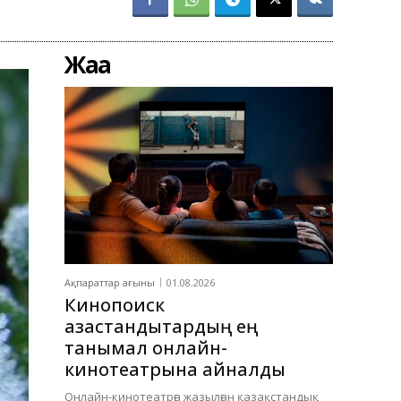
Жаңа
Ақпараттар ағыны
01.08.2026
Кинопоиск
қазақстандықтардың ең
танымал онлайн-
кинотеатрына айналды
Онлайн-кинотеатрға жазылған қазақстандық