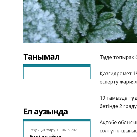
Танымал
Түнде топырақ бе
Қазгидромет 19
ескерту жария
19 тамызда түн
бетінде 2 градус 
Ел аузында
Ақтөбе облысын
солтүстік-шығыс
Редакция таңдауы
06.09.2023
Енді көп әйел