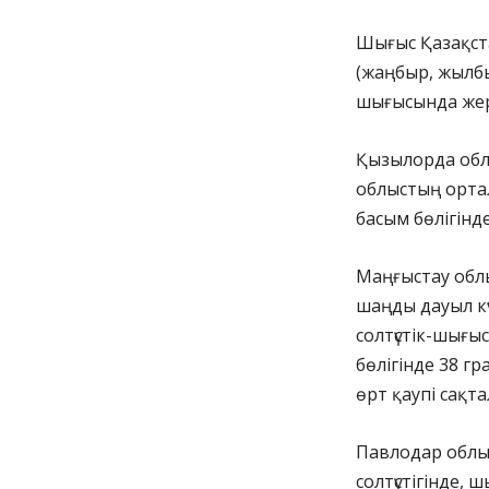
Шығыс Қазақс
(жаңбыр, жылбыс
шығысында жер б
Қызылорда облы
облыстың ортал
басым бөлігінд
Маңғыстау обл
шаңды дауыл кү
солтүстік-шығыс
бөлігінде 38 г
өрт қаупі сақт
Павлодар облыс
солтүстігінде, 