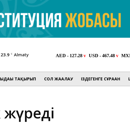
23.9
Almaty
C
ЫДАҒЫ ТАҚЫРЫП
СОЛ ЖАҒАЛАУ
ІЗДЕГЕНГЕ СҰРАҒАН
к жүреді