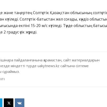
де және таңертең Солтүстік Қазақстан облысының солтүсті
 күтіледі. Солтүстік-батыстан жел соғады, күндіз облысты
шығысында екпіні 15-20 м/с күтіледі. Түнде облыстың батыс
2 градус үсік жүреді.
 ішінара пайдаланғанына қарамастан, сайт материалдарын
кезде міндетті түрде uakytnews.kz сайтына сілтеме
 сұраймыз.
ІГІ