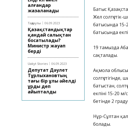
алғандар
Батыс Қазақстан
жазаланады
Жел солтүстік-ш
Таңдаулы
06.09.2023
батысында 15-2
Қазақстандықтар
батысында екпін
қандай салықтан
босатылады?
Министр жауап
19 тамызда Аб
берді
сақталады.
Uakyt Stories
06.09.2023
Депутат Дәулет
Ақмола облысы
Тұрлыхановтың
солтүстігінде, 
тағы бір ұлы әйелді
батыстан, солтү
ұрды деп
айыпталды
екпіні 15-20 м
бетінде 2 градус 
Нұр-Сұлтан қал
болады.