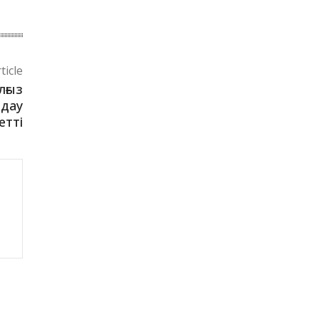
ticle
лғыз
лдау
етті