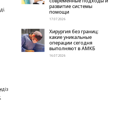
современные подходы и
развитие системы
ді.
помощи
17.07.2026
Хирургия без границ:
какие уникальные
операции сегодня
выполняют в АМКБ
16.07.2026
ндіз
қ