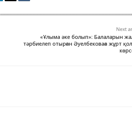
Next ar
«Ұлыма әке болып»: Балаларын жа
тәрбиелеп отырған Әуелбековаға жұрт қо
көрс