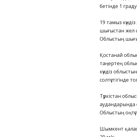
бетінде 1 градус 
19 тамыз күнді
шығыстан жел со
Облыстың шығы
Қостанай облыс
таңертең облыс
күндіз облыстың
солтүстігінде то
Түркістан облыс
аудандарында со
Облыстың оңтүс
Шымкент қаласы