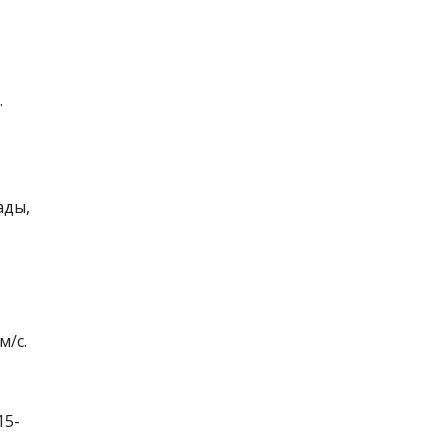
.
ады,
м/с.
15-