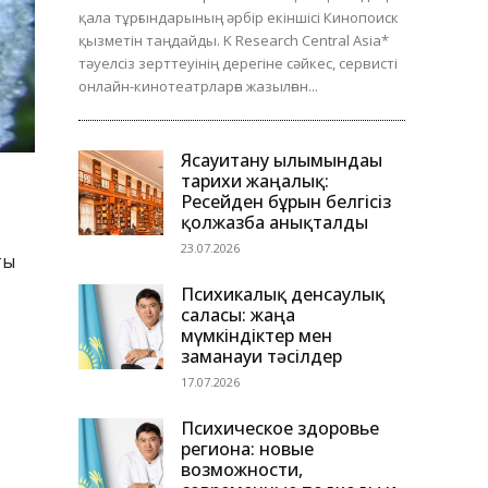
қала тұрғындарының әрбір екіншісі Кинопоиск
қызметін таңдайды. K Research Central Asia*
тәуелсіз зерттеуінің дерегіне сәйкес, сервисті
онлайн-кинотеатрларға жазылған...
Ясауитану ғылымындағы
тарихи жаңалық:
Ресейден бұрын белгісіз
қолжазба анықталды
23.07.2026
ты
Психикалық денсаулық
саласы: жаңа
мүмкіндіктер мен
заманауи тәсілдер
17.07.2026
Психическое здоровье
региона: новые
возможности,