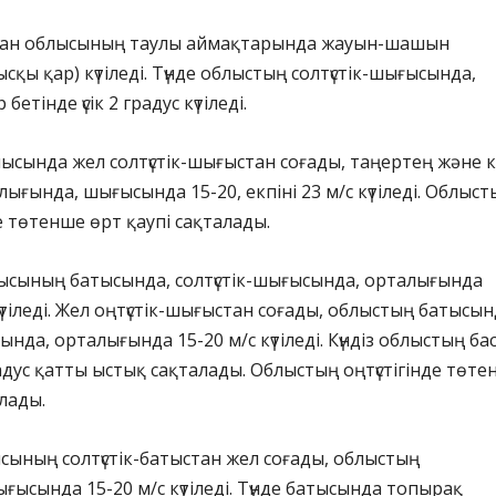
тан облысының таулы аймақтарында жауын-шашын
қы қар) күтіледі. Түнде облыстың солтүстік-шығысында,
етінде үсік 2 градус күтіледі.
сында жел солтүстік-шығыстан соғады, таңертең және кү
ығында, шығысында 15-20, екпіні 23 м/с күтіледі. Облыст
е төтенше өрт қаупі сақталады.
ысының батысында, солтүстік-шығысында, орталығында
тіледі. Жел оңтүстік-шығыстан соғады, облыстың батысын
ында, орталығында 15-20 м/с күтіледі. Күндіз облыстың б
радус қатты ыстық сақталады. Облыстың оңтүстігінде төт
алады.
ының солтүстік-батыстан жел соғады, облыстың
шығысында 15-20 м/с күтіледі. Түнде батысында топырақ