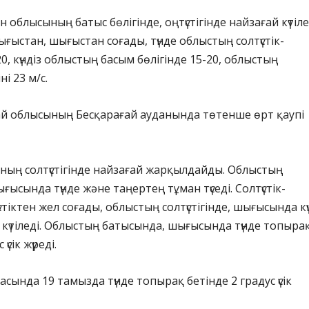
 облысының батыс бөлігінде, оңтүстігінде найзағай күтіле
ығыстан, шығыстан соғады, түнде облыстың солтүстік-
0, күндіз облыстың басым бөлігінде 15-20, облыстың
і 23 м/с.
ай облысының Бесқарағай ауданында төтенше өрт қаупі
ның солтүстігінде найзағай жарқылдайды. Облыстың
шығысында түнде және таңертең тұман түседі. Солтүстік-
стіктен жел соғады, облыстың солтүстігінде, шығысында кү
/с күтіледі. Облыстың батысында, шығысында түнде топыра
үсік жүреді.
асында 19 тамызда түнде топырақ бетінде 2 градус үсік