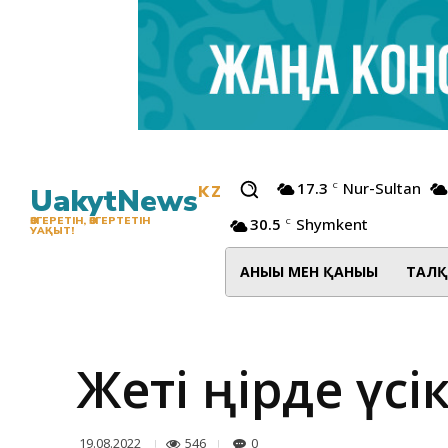
17.3
Nur-Sultan
C
UakytNews
KZ
30.5
Shymkent
ӨЗГЕРЕТІН, ӨЗГЕРТЕТІН
C
УАҚЫТ!
АНЫҒЫ МЕН ҚАНЫҒЫ
ТАЛҚ
Жеті өңірде үсі
546
0
19.08.2022