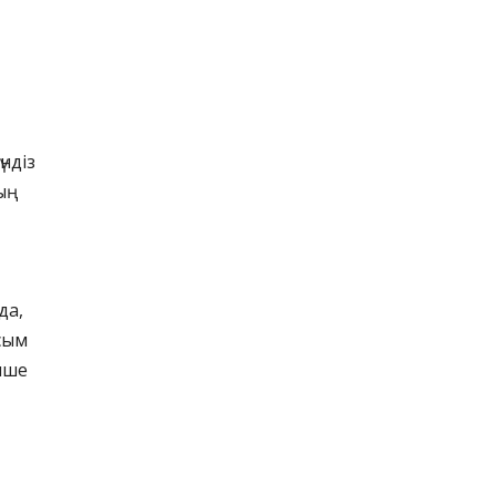
ндіз
ың
да,
асым
енше