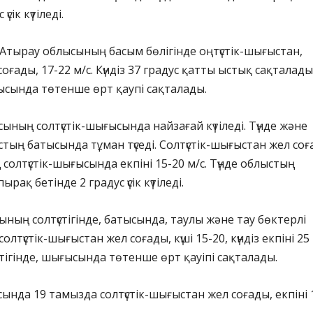
үсік күтіледі.
з Атырау облысының басым бөлігінде оңтүстік-шығыстан,
ғады, 17-22 м/с. Күндіз 37 градус қатты ыстық сақталады
сында төтенше өрт қаупі сақталады.
ының солтүстік-шығысында найзағай күтіледі. Түнде және
тың батысында тұман түседі. Солтүстік-шығыстан жел соғ
 солтүстік-шығысында екпіні 15-20 м/с. Түнде облыстың
пырақ бетінде 2 градус үсік күтіледі.
ының солтүстігінде, батысында, таулы және тау бөктерлі
лтүстік-шығыстан жел соғады, күші 15-20, күндіз екпіні 25 
тігінде, шығысында төтенше өрт қауіпі сақталады.
нда 19 тамызда солтүстік-шығыстан жел соғады, екпіні 