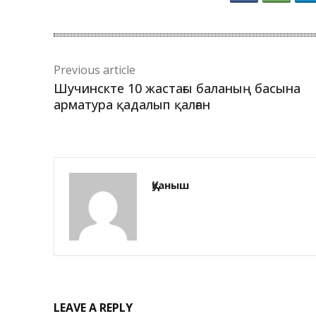
Previous article
Шучинскте 10 жастағы баланың басына
арматура қадалып қалған
Қуаныш
LEAVE A REPLY