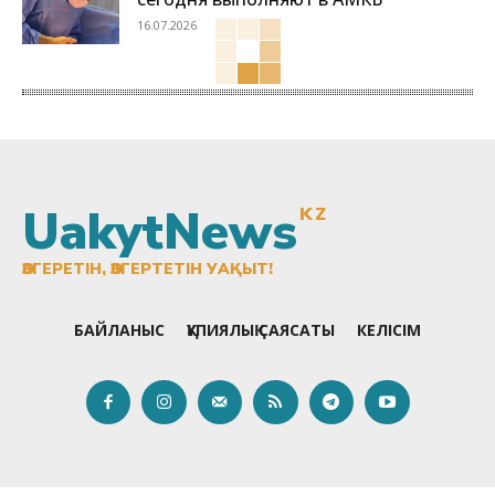
16.07.2026
UakytNews
KZ
ӨЗГЕРЕТІН, ӨЗГЕРТЕТІН УАҚЫТ!
БАЙЛАНЫС
ҚҰПИЯЛЫҚ САЯСАТЫ
КЕЛІСІМ