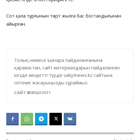
Сот қала тұрғынын төрт жылға бас бостандығынан
айырған.
Толық немесе ішінара пайдаланғанына
қарамастан, сайт материалдарын пайдаланған
кезде міндетті түрде uakytnews.kz сайтына
сілтеме жасауыңызды сұраймыз.
САЙТ ӘКІМШІЛІГІ