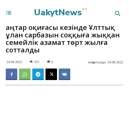
UakytNews
KZ
Қаңтар оқиғасы кезінде Ұлттық
ұлан сарбазын соққыға жыққан
семейлік азамат төрт жылға
сотталды
551
24.08.2022
0
жаңартылды:
24.08.2022