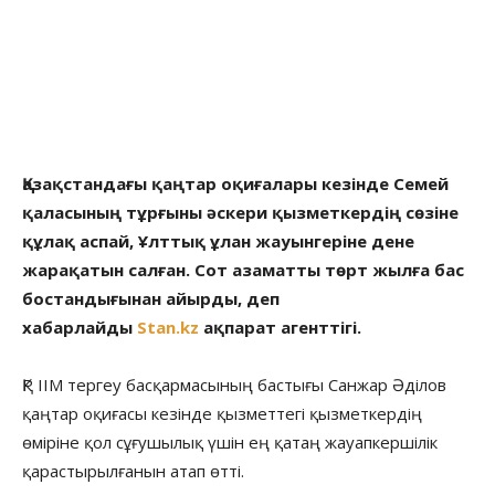
Қазақстандағы қаңтар оқиғалары кезінде Семей
қаласының тұрғыны әскери қызметкердің сөзіне
құлақ аспай, Ұлттық ұлан жауынгеріне дене
жарақатын салған. Сот азаматты төрт жылға бас
бостандығынан айырды, деп
хабарлайды
Stan.kz
ақпарат агенттігі.
ҚР ІІМ тергеу басқармасының бастығы Санжар Әділов
қаңтар оқиғасы кезінде қызметтегі қызметкердің
өміріне қол сұғушылық үшін ең қатаң жауапкершілік
қарастырылғанын атап өтті.