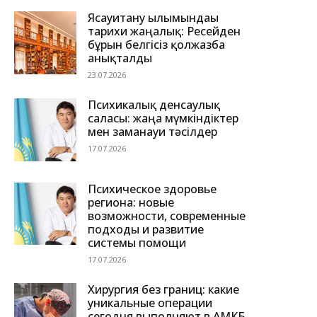
Ясауитану ғылымындағы
тарихи жаңалық: Ресейден
бұрын белгісіз қолжазба
анықталды
23.07.2026
Психикалық денсаулық
саласы: жаңа мүмкіндіктер
мен заманауи тәсілдер
17.07.2026
Психическое здоровье
региона: новые
возможности, современные
подходы и развитие
системы помощи
17.07.2026
Хирургия без границ: какие
уникальные операции
сегодня выполняют в АМКБ