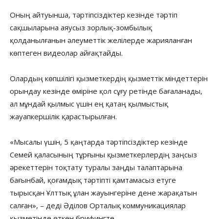
Оның айтуынша, тәртіпсіздіктер кезінде тәртіп
сақшыларына аяусыз зорлық-зомбылық
қолданылғанын әлеуметтік желілерде жарияланған
көптеген видеолар айғақтайды.
Олардың көпшілігі қызметкердің қызметтік міндеттерін
орындау кезінде өміріне қол сұғу ретінде бағаланады,
ал мұндай қылмыс үшін ең қатаң қылмыстық
жауапкершілік қарастырылған.
«Мысалы үшін, 5 қаңтарда тәртіпсіздіктер кезінде
Семей қаласының тұрғыны қызметкерлердің заңсыз
әрекеттерін тоқтату туралы заңды талаптарына
бағынбай, қоғамдық тәртіпті қамтамасыз етуге
тырысқан Ұлттық ұлан жауынгеріне дене жарақатын
салған», – деді Әділов Орталық коммуникациялар
қызметінде өткен брифингте.