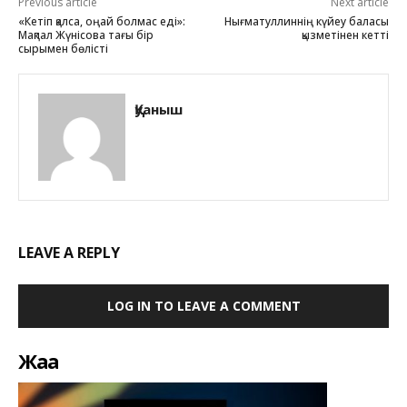
Previous article
Next article
«Кетіп қалса, оңай болмас еді»:
Нығматуллиннің күйеу баласы
Мақпал Жүнісова тағы бір
қызметінен кетті
сырымен бөлісті
Қуаныш
LEAVE A REPLY
LOG IN TO LEAVE A COMMENT
Жаңа