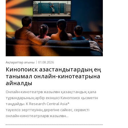
Ақпараттар ағыны
01.08.2026
Кинопоиск қазақстандықтардың ең
танымал онлайн-кинотеатрына
айналды
Онлайн-кинотеатрға жазылған қазақстандық қала
тұрғындарының әрбір екіншісі Кинопоиск қызметін
таңдайды. K Research Central Asia*
тәуелсіз зерттеуінің дерегіне сәйкес, сервисті
онлайн-кинотеатрларға жазылған...