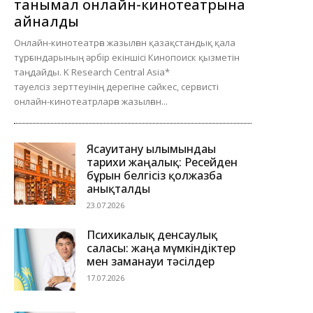
танымал онлайн-кинотеатрына
айналды
Онлайн-кинотеатрға жазылған қазақстандық қала
тұрғындарының әрбір екіншісі Кинопоиск қызметін
таңдайды. K Research Central Asia*
тәуелсіз зерттеуінің дерегіне сәйкес, сервисті
онлайн-кинотеатрларға жазылған...
Ясауитану ғылымындағы
тарихи жаңалық: Ресейден
бұрын белгісіз қолжазба
анықталды
23.07.2026
Психикалық денсаулық
саласы: жаңа мүмкіндіктер
мен заманауи тәсілдер
17.07.2026