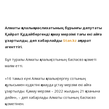
Алматы қалалық мәслихатының бұрынғы депутаты
Қайрат Құдайбергенді қамау мерзімі тағы екі айға
ұзартылды, деп хабарлайды
Stan.kz
ақпарат
агенттігі.
Бұл туралы Алматы қалалық сотының баспасөз қызметі
мәлім етті.
«16 тамыз күні Алматы қалалық тергеу сотының
қаулысымен күдіктіні қамауда ұстау мерзімі екі айға
ұзартылды. Қамау мерзімі – 2022 жылдың 21 қазанына
дейін», – деп хабарлады Алматы сотының баспасөз
қызметінен.