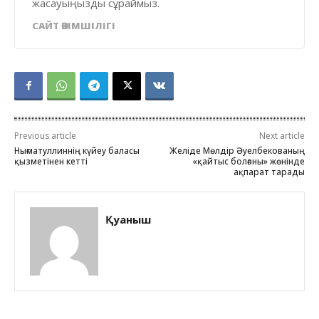
жасауыңызды сұраймыз.
САЙТ ӘКІМШІЛІГІ
Previous article
Next article
Нығматуллиннің күйеу баласы
Желіде Мөлдір Әуелбекованың
қызметінен кетті
«қайтыс болғаны» жөнінде
ақпарат тарады
Қуаныш