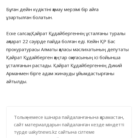
Бұған дейін күдіктіні қамау мерзімі бір айға
ұзартылған болатын.
Еске салсақ, Қайрат Құдайбергеннің ұсталғаны туралы
ақпарат 22 сәуірде пайда болған еді. Кейін ҚР Бас
прокуратурасы Алматы қаласы мәслихатының депутаты
Қайрат Құдайберген қаңтар оқиғасының ісі бойынша
ұсталғанын растады. Қайрат Құдайбергеннің Дикий
Арманмен бірге адам жинауды ұйымдастырғаны
айтылды.
Толық немесе ішінара пайдаланғанына қарамастан,
сайт материалдарын пайдаланған кезде міндетті
түрде uakytnews.kz сайтына сілтеме