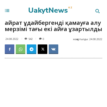
UakytNews
KZ
Қайрат Құдайбергенді қамауға алу
мерзімі тағы екі айға ұзартылды
542
24.08.2022
0
жаңартылды:
24.08.2022