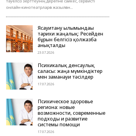
тәуелсіз зерттеуінің дерегіне сәйкес, сервисті
онлайн-кинотеатрларға жазылған...
Ясауитану ғылымындағы
тарихи жаңалық: Ресейден
бұрын белгісіз қолжазба
анықталды
23.07.2026
Психикалық денсаулық
саласы: жаңа мүмкіндіктер
мен заманауи тәсілдер
17.07.2026
Психическое здоровье
региона: новые
возможности, современные
подходы и развитие
системы помощи
17.07.2026