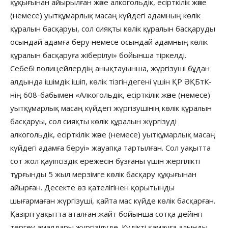
құқығынан айырылған және алкогольдік, есірткілік және
(немесе) уытқұмарлық масаң күйдегі адамның көлік
құралын басқаруы, сол сияқты көлік құралын басқаруды
осындай адамға беру немесе осындай адамның көлік
құралын басқаруға жіберілуі» бойынша тіркелді.
Себебі полицейлердің анықтауынша, жүргізуші бұдан
алдында ішімдік ішіп, көлік тізгіндегені үшін ҚР ӘҚБтК-
нің 608-бабымен «Алкогольдік, есірткілік және (немесе)
уытқұмарлық масаң күйдегі жүргізушінің көлік құралын
басқаруы, сол сияқты көлік құралын жүргізуді
алкогольдік, есірткілік және (немесе) уытқұмарлық масаң
күйдегі адамға беруі» жауапқа тартылған. Сол уақытта
сот жол қауіпсіздік ережесін бұзғаны үшін жергілікті
тұрғынды 5 жыл мерзімге көлік басқару құқығынан
айырған. Десекте өз қателігінен қорытынды
шығармаған жүргізуші, қайта мас күйде көлік басқарған.
Қазіргі уақытта аталған жайт бойынша сотқа дейінгі
тергеу амалдары жүргізілуде. Күдікті қамауға алынды.