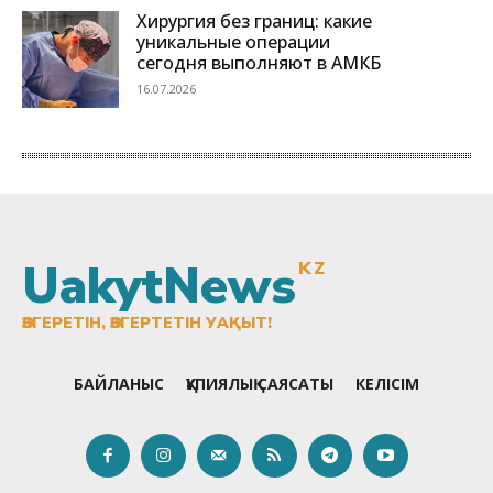
UakytNews
KZ
ӨЗГЕРЕТІН, ӨЗГЕРТЕТІН УАҚЫТ!
БАЙЛАНЫС
ҚҰПИЯЛЫҚ САЯСАТЫ
КЕЛІСІМ