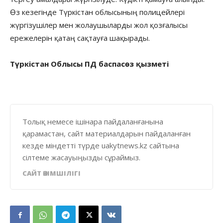
Өз кезегінде Түркістан облысының полицейлері
жүргізушілер мен жолаушыларды жол қозғалысы
ережелерін қатаң сақтауға шақырады.
Түркістан Облысы ПД баспасөз қызметі
Толық немесе ішінара пайдаланғанына
қарамастан, сайт материалдарын пайдаланған
кезде міндетті түрде uakytnews.kz сайтына
сілтеме жасауыңызды сұраймыз.
САЙТ ӘКІМШІЛІГІ