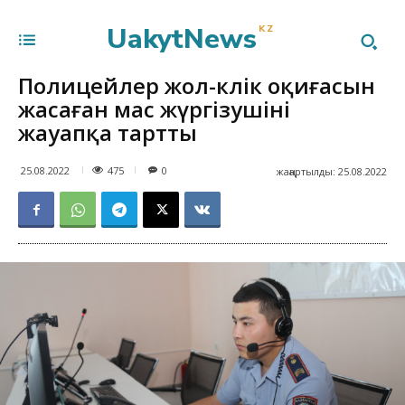
UakytNews
KZ
Полицейлер жол-көлік оқиғасын
жасаған мас жүргізушіні
жауапқа тартты
475
25.08.2022
0
жаңартылды:
25.08.2022