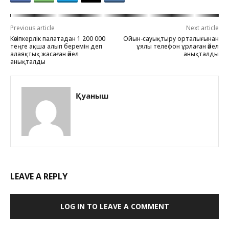
Previous article
Next article
Кәсіпкерлік палатадан 1 200 000
Ойын-сауықтыру орталығынан
теңге ақша алып беремін деп
ұялы телефон ұрлаған әйел
алаяқтық жасаған әйел
анықталды
анықталды
Қуаныш
LEAVE A REPLY
LOG IN TO LEAVE A COMMENT