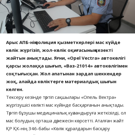
Арыс АПБ-нің полиция қызметкерлері мас күйде
көлік жүргізіп, жол-көлік оқиғасының кезекті
жайтын анықтады. Яғни, «Opel Vectra» автокөлігі
қарсы жолаққа шығып, «Ваз-21014» автокөлігімен
соқтығысқан. Жол апатынан зардап шеккендер
жоқ, алайда көліктерге материалдық шығын
келген.
Тексеру кезінде тәртіп сақшылары «Опель Вектра»
жүргізушісі көлікті мас күйінде басқарғанын анықтады.
Тәртіп бұзушы медициналық куәландыруға жеткізілді, ол
мас болудың орташа дәрежесін көрсетті. Аталған жайт
ҚР ҚК-нің 346-бабы «Көлік құралдарын басқару