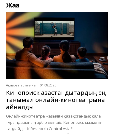
Жаңа
Ақпараттар ағыны
01.08.2026
Кинопоиск қазақстандықтардың ең
танымал онлайн-кинотеатрына
айналды
Онлайн-кинотеатрға жазылған қазақстандық қала
тұрғындарының әрбір екіншісі Кинопоиск қызметін
таңдайды. K Research Central Asia*