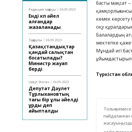
басты мақсат –
Редакция таңдауы
06.09.2023
қамқорлығынсыз
Енді көп әйел
көмек көрсету 
алғандар
оқу құралдары
жазаланады
Балалардың ат
Таңдаулы
06.09.2023
мектепке қажет
Қазақстандықтар
Мұндай игі ба
қандай салықтан
босатылады?
ұйымдастырылып
Министр жауап
берді
Түркістан обл
Uakyt Stories
06.09.2023
Депутат Дәулет
Тұрлыхановтың
тағы бір ұлы әйелді
ұрды деп
Толық немесе
айыпталды
пайдаланған 
жасауыңызды