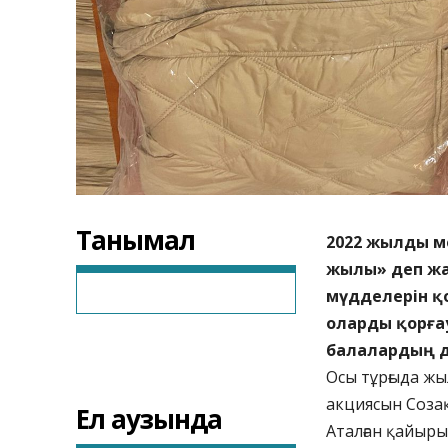
Танымал
2022 жылды м
жылы» деп жа
мүдделерін қо
оларды қорғау
балалардың д
Осы тұрғыда жы
акциясын Созақ
Ел аузында
Аталған қайыры