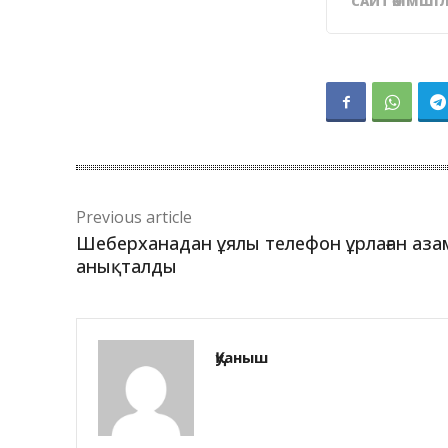
САЙТ ӘКІМШІЛ
Previous article
Шеберханадан ұялы телефон ұрлаған аза
анықталды
Қуаныш