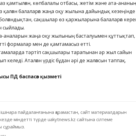
 аз қамтылған, көпбалалы отбасы, жетім және ата-ананы
 қалған балаларға жаңа оқу жылына дайындық кезеңінде
болғандықтан, сақшылар өз қаржыларына балаларға кере
н сыйлады.
а-аналарын жаңа оқу жылының басталуымен құттықтап,
ті формалар мен де қамтамасыз етті.
стамаларда тәртіп сақшылары тарапынан әр жыл сайын
 келеді. Аталған үрдіс бұдан әрі де жалғасын таппақ.
ысы ПД баспасөз қызметі
 ішінара пайдаланғанына қарамастан, сайт материалдарын
кезде міндетті түрде uakytnews.kz сайтына сілтеме
 сұраймыз.