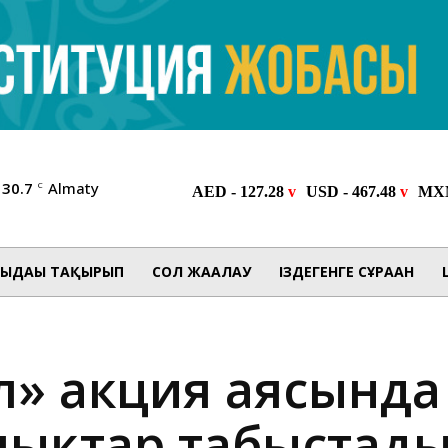
30.7
Almaty
C
ЫДАҒЫ ТАҚЫРЫП
СОЛ ЖАҒАЛАУ
ІЗДЕГЕНГЕ СҰРАҒАН
л» акция аясында
лықтар табыстад