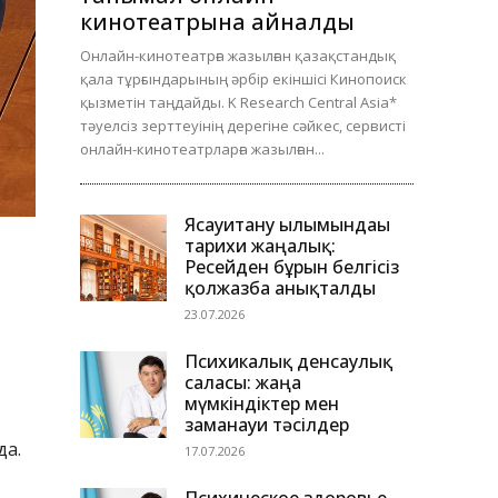
кинотеатрына айналды
Онлайн-кинотеатрға жазылған қазақстандық
қала тұрғындарының әрбір екіншісі Кинопоиск
қызметін таңдайды. K Research Central Asia*
тәуелсіз зерттеуінің дерегіне сәйкес, сервисті
онлайн-кинотеатрларға жазылған...
Ясауитану ғылымындағы
тарихи жаңалық:
Ресейден бұрын белгісіз
қолжазба анықталды
23.07.2026
Психикалық денсаулық
саласы: жаңа
мүмкіндіктер мен
заманауи тәсілдер
да.
17.07.2026