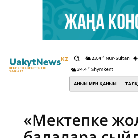
23.4
Nur-Sultan
C
UakytNews
KZ
34.4
Shymkent
ӨЗГЕРЕТІН, ӨЗГЕРТЕТІН
C
УАҚЫТ!
АНЫҒЫ МЕН ҚАНЫҒЫ
ТАЛҚ
«Мектепке жо
балаларға сый