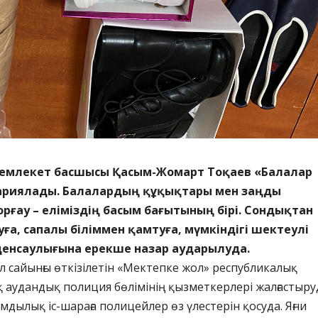
емлекет басшысы Қасым-Жомарт Тоқаев «Балалар
риялады. Балалардың құқықтары мен заңды
рғау – еліміздің басым бағытының бірі. Сондықтан
ға, сапалы біліммен қамтуға, мүмкіндігі шектеулі
енсаулығына ерекше назар аударылуда.
л сайынғы өткізілетін «Мектепке жол» республикалық
 аудандық полиция бөлімінің қызметкерлері жалғастыру
мдылық іс-шараға полицейлер өз үлестерін қосуда. Яғни