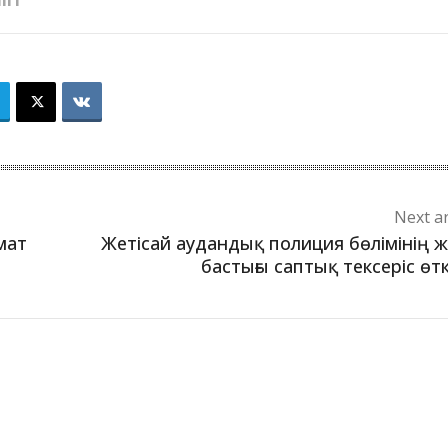
ІГІ
Next ar
мат
Жетісай аудандық полиция бөлімінің 
бастығы саптық тексеріс өтк