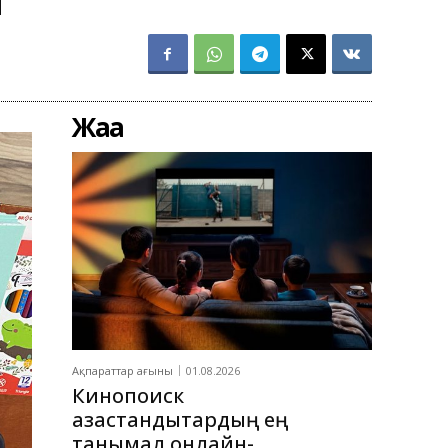
Жаңа
Ақпараттар ағыны
01.08.2026
Кинопоиск
қазақстандықтардың ең
танымал онлайн-