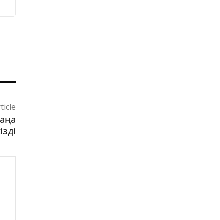
ticle
жаңа
ізді