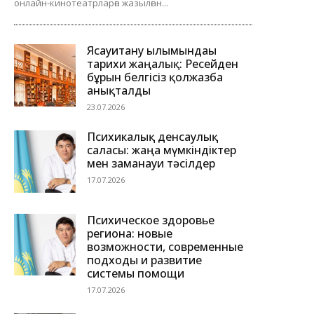
онлайн-кинотеатрларға жазылған...
Ясауитану ғылымындағы
тарихи жаңалық: Ресейден
бұрын белгісіз қолжазба
анықталды
23.07.2026
Психикалық денсаулық
саласы: жаңа мүмкіндіктер
мен заманауи тәсілдер
17.07.2026
Психическое здоровье
региона: новые
возможности, современные
подходы и развитие
системы помощи
17.07.2026