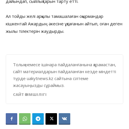
дайындап, сыйлықтарын тарту етті.
Ал тойды желі арқылы тамашалаған оқырмандар
кішкентай Ажардың әкесіне ұқсағанын айтып, оған деген
жылы тілектерін жаудырды.
Толық немесе ішінара пайдаланғанына қарамастан,
сайт материалдарын пайдаланған кезде міндетті
түрде uakytnews.kz сайтына сілтеме
жасауыңызды сұраймыз.
САЙТ ӘКІМШІЛІГІ