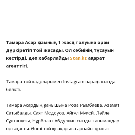
Тамара Асар қызының 1 жасқа толуына орай
дүркіретіп той жасады. Ол сәбиінің тұсауын
кестірді, деп хабарлайды
Stan.kz
ақпарат
агенттігі.
Тамара той кадрларымен Instagram парақшасында
бөлісті.
Тамара Асардың қуанышына Роза Рымбаева, Азамат
Сатыбалды, Саят Медеуов, Айгүл Мүкей, Ләйлә
Сұлтанқызы, Нұрболат Абдуллин сынды танымалдар
ортақтасты. Әнші той қонақтарына арнайы қоржын