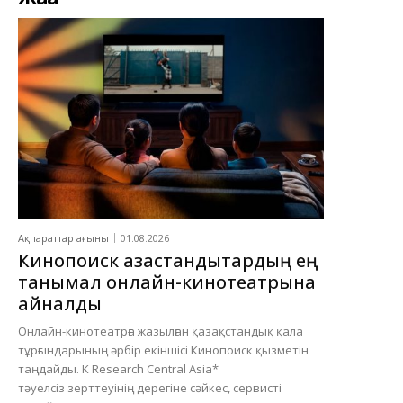
Ақпараттар ағыны
01.08.2026
Кинопоиск қазақстандықтардың ең
танымал онлайн-кинотеатрына
айналды
Онлайн-кинотеатрға жазылған қазақстандық қала
тұрғындарының әрбір екіншісі Кинопоиск қызметін
таңдайды. K Research Central Asia*
тәуелсіз зерттеуінің дерегіне сәйкес, сервисті