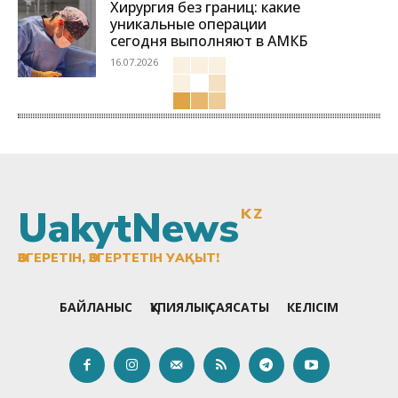
Хирургия без границ: какие
уникальные операции
сегодня выполняют в АМКБ
16.07.2026
UakytNews
KZ
ӨЗГЕРЕТІН, ӨЗГЕРТЕТІН УАҚЫТ!
БАЙЛАНЫС
ҚҰПИЯЛЫҚ САЯСАТЫ
КЕЛІСІМ