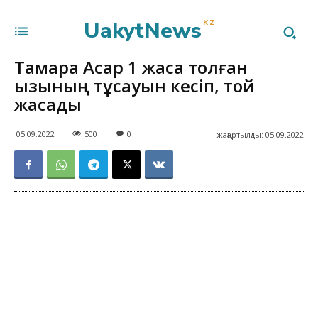
UakytNews
KZ
Тамара Асар 1 жасқа толған
қызының тұсауын кесіп, той
жасады
500
05.09.2022
0
жаңартылды:
05.09.2022