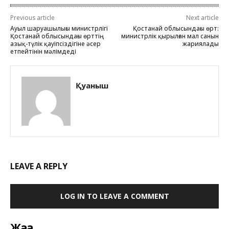
Previous article
Next article
Ауыл шаруашылығы министрлігі
Қостанай облысындағы өрт:
Қостанай облысындағы өрттің
министрлік қырылған мал санын
азық-түлік қауіпсіздігіне әсер
жариялады
етпейтінін мәлімдеді
Қуаныш
LEAVE A REPLY
LOG IN TO LEAVE A COMMENT
Жаңа