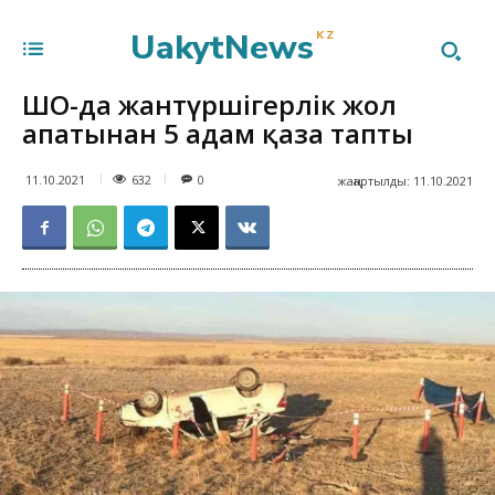
UakytNews
KZ
ШҚО-да жантүршігерлік жол
апатынан 5 адам қаза тапты
632
11.10.2021
0
жаңартылды:
11.10.2021