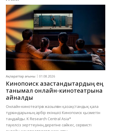
Ақпараттар ағыны
01.08.2026
Кинопоиск қазақстандықтардың ең
танымал онлайн-кинотеатрына
айналды
Онлайн-кинотеатрға жазылған қазақстандық қала
тұрғындарының әрбір екіншісі Кинопоиск қызметін
таңдайды. K Research Central Asia*
тәуелсіз зерттеуінің дерегіне сәйкес, сервисті