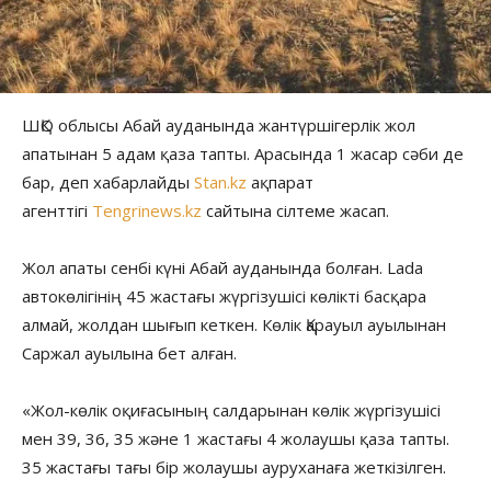
ШҚО облысы Абай ауданында жантүршігерлік жол
апатынан 5 адам қаза тапты. Арасында 1 жасар сәби де
бар, деп хабарлайды
Stan.kz
ақпарат
агенттігі
Tengrinews.kz
сайтына сілтеме жасап.
Жол апаты сенбі күні Абай ауданында болған. Lada
автокөлігінің 45 жастағы жүргізушісі көлікті басқара
алмай, жолдан шығып кеткен. Көлік Қарауыл ауылынан
Саржал ауылына бет алған.
«Жол-көлік оқиғасының салдарынан көлік жүргізушісі
мен 39, 36, 35 және 1 жастағы 4 жолаушы қаза тапты.
35 жастағы тағы бір жолаушы ауруханаға жеткізілген.