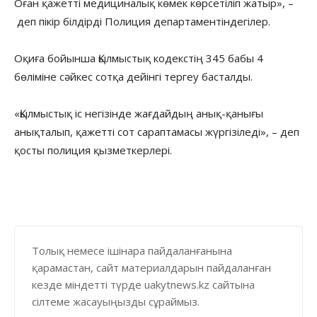
Оған қажетті медициналық көмек көрсетіліп жатыр», –
деп пікір білдірді Полиция департаментіндегілер.
Оқиға бойынша Қылмыстық кодекстің 345 бабы 4
бөліміне сәйкес сотқа дейінгі тергеу басталды.
«Қылмыстық іс негізінде жағдайдың анық-қанығы
анықталып, қажетті сот сараптамасы жүргізіледі», – деп
қосты полиция қызметкерлері.
Толық немесе ішінара пайдаланғанына
қарамастан, сайт материалдарын пайдаланған
кезде міндетті түрде uakytnews.kz сайтына
сілтеме жасауыңызды сұраймыз.