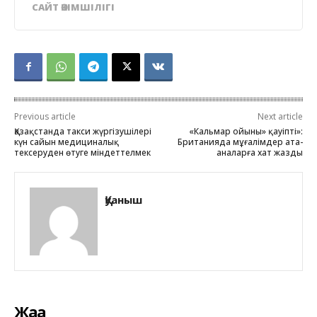
САЙТ ӘКІМШІЛІГІ
Previous article
Next article
Қазақстанда такси жүргізушілері
«Кальмар ойыны» қауіпті»:
күн сайын медициналық
Британияда мұғалімдер ата-
тексеруден өтуге міндеттелмек
аналарға хат жазды
Қуаныш
Жаңа