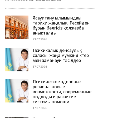
онлайн-кинотеатрларға жазылған...
Ясауитану ғылымындағы
тарихи жаңалық: Ресейден
бұрын белгісіз қолжазба
анықталды
23.07.2026
Психикалық денсаулық
саласы: жаңа мүмкіндіктер
мен заманауи тәсілдер
17.07.2026
Психическое здоровье
региона: новые
возможности, современные
подходы и развитие
системы помощи
17.07.2026