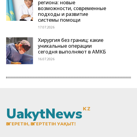
UakytNews
KZ
ӨЗГЕРЕТІН, ӨЗГЕРТЕТІН УАҚЫТ!