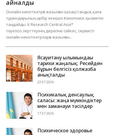
айналды
Онлайн-кинотеатрға жазылған қазақстандық қала
тұрғындарының әрбір екіншісі Кинопоиск қызметін
таңдайды. K Research Central Asia*
тәуелсіз зерттеуінің дерегіне сәйкес, сервисті
онлайн-кинотеатрларға жазылған...
Ясауитану ғылымындағы
тарихи жаңалық: Ресейден
бұрын белгісіз қолжазба
анықталды
23.07.2026
Психикалық денсаулық
саласы: жаңа мүмкіндіктер
мен заманауи тәсілдер
17.07.2026
Психическое здоровье