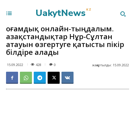
UakytNews
KZ
Қоғамдық онлайн-тыңдалым.
Қазақстандықтар Нұр-Сұлтан
атауын өзгертуге қатысты пікір
білдіре алады
428
15.09.2022
0
жаңартылды:
15.09.2022