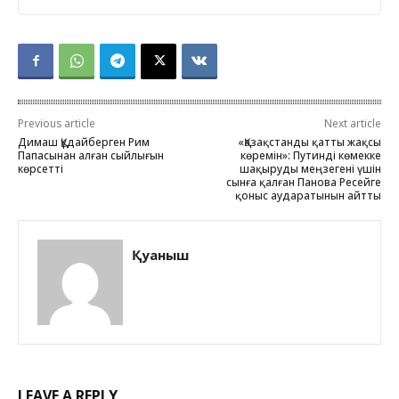
Previous article
Next article
Димаш Құдайберген Рим
«Қазақстанды қатты жақсы
Папасынан алған сыйлығын
көремін»: Путинді көмекке
көрсетті
шақыруды меңзегені үшін
сынға қалған Панова Ресейге
қоныс аударатынын айтты
Қуаныш
LEAVE A REPLY