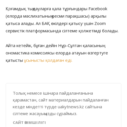
Қоғамдық тыңдауларға қала тұрғындары Facebook
(елорда мәслихатының ресми парақшасы) арқылы
қатыса алады. Ал БАҚ өкілдері қатысу үшін Zoom
сервистік платформасында сілтеме қолжетімді болады.
Айта кетейік, бұған дейін Нұр-Сұлтан қаласының
ономастика комиссиясы елорда атауын өзгертуге
қатысты
ұсынысты қолдаған еді.
Толық немесе ішінара пайдаланғанына
қарамастан, сайт материалдарын пайдаланған
кезде міндетті түрде uakytnews.kz сайтына
сілтеме жасауыңызды сұраймыз.
САЙТ ӘКІМШІЛІГІ