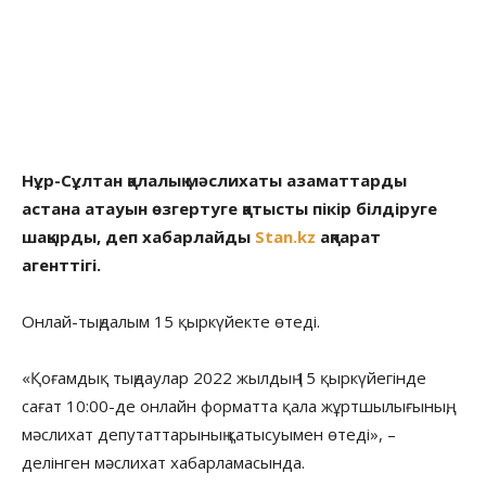
Нұр-Сұлтан қалалық мәслихаты азаматтарды
астана атауын өзгертуге қатысты пікір білдіруге
шақырды, деп хабарлайды
Stan.kz
ақпарат
агенттігі.
Онлай-тыңдалым 15 қыркүйекте өтеді.
«Қоғамдық тыңдаулар 2022 жылдың 15 қыркүйегінде
сағат 10:00-де онлайн форматта қала жұртшылығының,
мәслихат депутаттарының қатысуымен өтеді», –
делінген мәслихат хабарламасында.