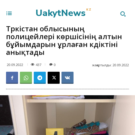
UakytNews
KZ
Түркістан облысының
полицейлері көршісінің алтын
бұйымдарын ұрлаған күдіктіні
анықтады
437
20.09.2022
0
жаңартылды:
20.09.2022