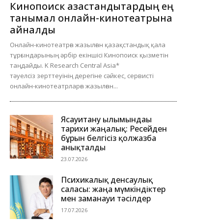
Кинопоиск қазақстандықтардың ең
танымал онлайн-кинотеатрына
айналды
Онлайн-кинотеатрға жазылған қазақстандық қала
тұрғындарының әрбір екіншісі Кинопоиск қызметін
таңдайды. K Research Central Asia*
тәуелсіз зерттеуінің дерегіне сәйкес, сервисті
онлайн-кинотеатрларға жазылған...
Ясауитану ғылымындағы
тарихи жаңалық: Ресейден
бұрын белгісіз қолжазба
анықталды
23.07.2026
Психикалық денсаулық
саласы: жаңа мүмкіндіктер
мен заманауи тәсілдер
17.07.2026