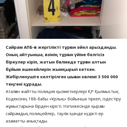
Сайрам АПБ-ға жергілікті тұрғын әйел арызданды.
Оның айтуынша, өзінің тұрғын үйіне белгісіз
біреулер кіріп, жатын бөлмеде тұрған алтын
бұйым әшекейлерін жымқырып кеткен.
Жәбірленушіге келтірілген шығын көлемі 3 500 000
теңгені құрады.
Аталған жайтты полиция қызметкерлері ҚР Қылмыстық
Кодексінің 188-бабы «Ұрлық» бойынша тіркеп, іздестіру
жұмыстарына бірден кірісті. Нәтижесінде қырағы
сайрамдық полицейлер, тәулік ішінде күдікті ер
азаматты анықтады.