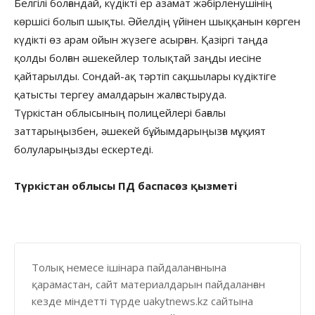
Белгілі болғандай, күдікті ер азамат жәбірленушінің
көршісі болып шықты. Әйелдің үйінен шыққанын көрген
күдікті өз арам ойын жүзеге асырған. Қазіргі таңда
қолды болған әшекейлер толықтай заңды иесіне
қайтарылды. Сондай-ақ тәртіп сақшылары күдіктіге
қатысты тергеу амалдарын жалғастыруда.
Түркістан облысының полицейлері бағалы
заттарыңызбен, әшекей бұйымдарыңызға мұқият
болуларыңызды ескертеді.
Түркістан облысы ПД баспасөз қызметі
Толық немесе ішінара пайдаланғанына
қарамастан, сайт материалдарын пайдаланған
кезде міндетті түрде uakytnews.kz сайтына