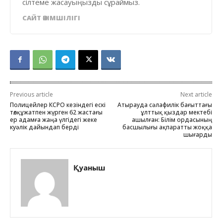
сілтеме жасауыңызды сұраймыз.
САЙТ ӘКІМШІЛІГІ
Previous article
Next article
Полицейлер КСРО кезіндегі ескі
Атырауда сәлафилік бағыттағы
төлқұжатпен жүрген 62 жастағы
ұлттық қыздар мектебі
ер адамға жаңа үлгідегі жеке
ашылған: Білім ордасының
куәлік дайындап берді
басшылығы ақпаратты жоққа
шығарды
Қуаныш