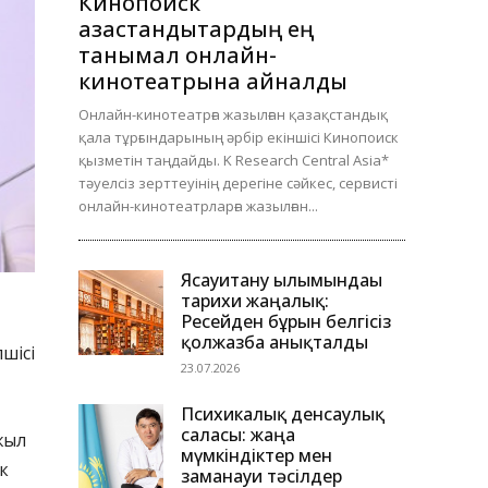
Кинопоиск
қазақстандықтардың ең
танымал онлайн-
кинотеатрына айналды
Онлайн-кинотеатрға жазылған қазақстандық
қала тұрғындарының әрбір екіншісі Кинопоиск
қызметін таңдайды. K Research Central Asia*
тәуелсіз зерттеуінің дерегіне сәйкес, сервисті
онлайн-кинотеатрларға жазылған...
Ясауитану ғылымындағы
тарихи жаңалық:
Ресейден бұрын белгісіз
қолжазба анықталды
лшісі
23.07.2026
Психикалық денсаулық
саласы: жаңа
жыл
мүмкіндіктер мен
к
заманауи тәсілдер