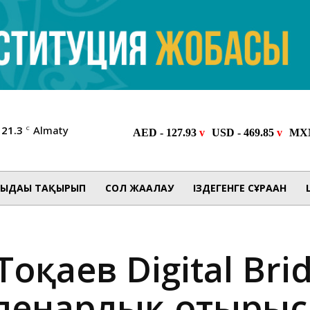
21.3
Almaty
C
ЫДАҒЫ ТАҚЫРЫП
СОЛ ЖАҒАЛАУ
ІЗДЕГЕНГЕ СҰРАҒАН
оқаев Digital Bri
енарлық отырыс