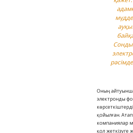
адамғ
мүдде
ауқы
байқа
Сонды
электр
рәсімде
Оның айтуынша
электронды фор
көрсеткіштерді
қойылған. Атап
компаниялар м
қол жеткізуге 