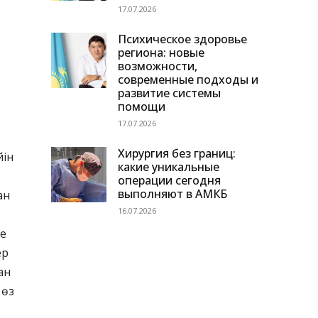
17.07.2026
Психическое здоровье
региона: новые
возможности,
современные подходы и
развитие системы
помощи
17.07.2026
Хирургия без границ:
йін
какие уникальные
операции сегодня
выполняют в АМКБ
ан
16.07.2026
де
ер
ан
 өз