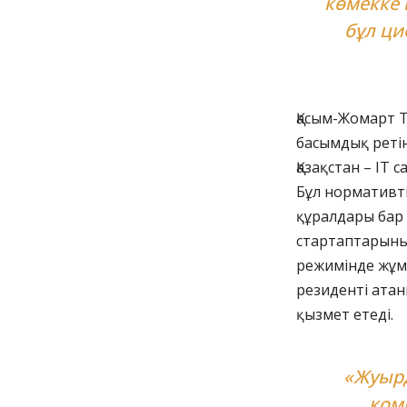
көмекке 
бұл ци
Қасым-Жомарт Т
басымдық ретін
Қазақстан – IT 
Бұл нормативті
құралдары бар 
стартаптарыны
режимінде жұмы
резиденті ата
қызмет етеді.
«Жуырд
ком