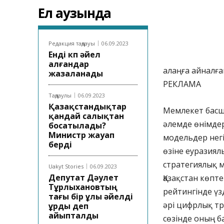
Ел аузында
Редакция таңдауы
06.09.2023
Енді көп әйел
алғандар
алаңға айналға
жазаланады
РЕКЛАМА
Таңдаулы
06.09.2023
Қазақстандықтар
Мемлекет басш
қандай салықтан
әлемде өнімде
босатылады?
Министр жауап
модельдер негі
берді
өзіне еуразиялы
стратегиялық 
Uakyt Stories
06.09.2023
Депутат Дәулет
Қазақстан көпт
Тұрлыхановтың
рейтингінде үз
тағы бір ұлы әйелді
әрі цифрлық тр
ұрды деп
айыпталды
сөзінде оның 