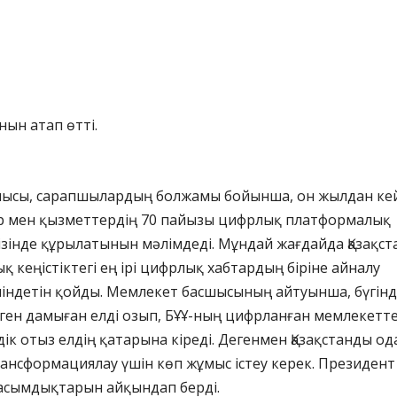
нын атап өтті.
ысы, сарапшылардың болжамы бойынша, он жылдан ке
р мен қызметтердің 70 пайызы цифрлық платформалық
зінде құрылатынын мәлімдеді. Мұндай жағдайда Қазақст
қ кеңістіктегі ең ірі цифрлық хабтардың біріне айналу
міндетін қойды. Мемлекет басшысының айтуынша, бүгін
еген дамыған елді озып, БҰҰ-ның цифрланған мемлекетт
дік отыз елдің қатарына кіреді. Дегенмен Қазақстанды од
ансформациялау үшін көп жұмыс істеу керек. Президент
басымдықтарын айқындап берді.