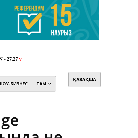
ҚАЗАҚША
ШОУ-БИЗНЕС
ТАҒЫ
dge
ында не