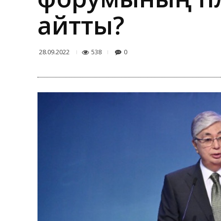
айтты?
538
0
28.09.2022