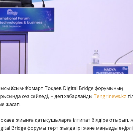
ысы Қасым-Жомарт Тоқаев Digital Bridge форумының
рысында сөз сөйледі, – деп хабарлайды
Tengrinews.kz
ті
ме жасап.
Тоқаев жиынға қатысушыларға ілтипат білдіре отырып, 
igital Bridge форумы төрт жылда ірі және маңызды өңірлі