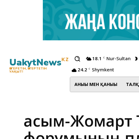
18.1
Nur-Sultan
C
UakytNews
KZ
24.2
Shymkent
ӨЗГЕРЕТІН, ӨЗГЕРТЕТІН
C
УАҚЫТ!
АНЫҒЫ МЕН ҚАНЫҒЫ
ТАЛҚ
Қасым-Жомарт Т
форумының пл