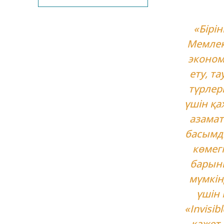
«Бірі
Мемлек
эконом
ету, т
түрлері
үшін қа
азамат
басымд
көмегі
барынш
мүмкін
үшін
«Invisi
қажет.