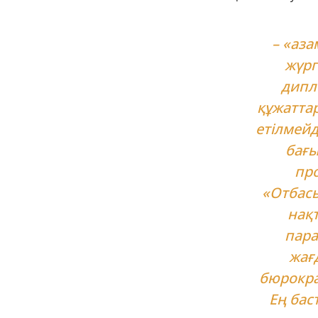
– «аза
жүрг
дипл
құжаттар
етілмейд
бағы
про
«Отбасы
нақт
пара
жағ
бюрокра
Ең бас