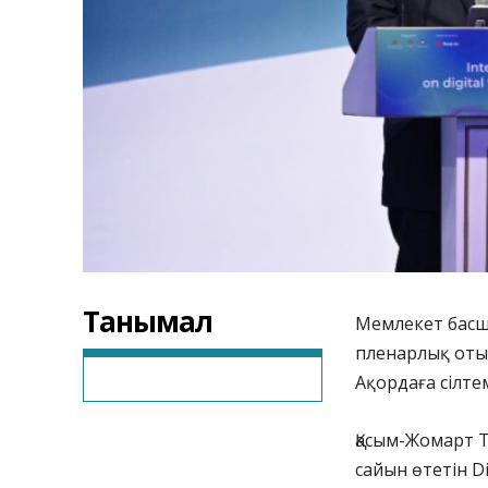
Танымал
Мемлекет басш
пленарлық оты
Ақордаға сілте
Қасым-Жомарт 
сайын өтетін D