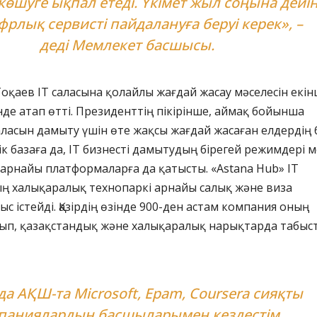
көшуге ықпал етеді. Үкімет жыл соңына дейі
фрлық сервисті пайдалануға беруі керек», –
деді Мемлекет басшысы.
оқаев IT саласына қолайлы жағдай жасау мәселесін екін
де атап өтті. Президенттің пікірінше, аймақ бойынша
саласын дамыту үшін өте жақсы жағдай жасаған елдердің б
к базаға да, IT бизнесті дамытудың бірегей режимдері 
арнайы платформаларға да қатысты. «Astana Hub» IT
ң халықаралық технопаркі арнайы салық және виза
с істейді. Қазірдің өзінде 900-ден астам компания оның
нып, қазақстандық және халықаралық нарықтарда табыс
а АҚШ-та Microsoft, Epam, Coursera сияқты
паниялардың басшыларымен кездестім.