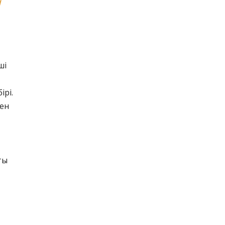
н
ші
ірі.
мен
ты