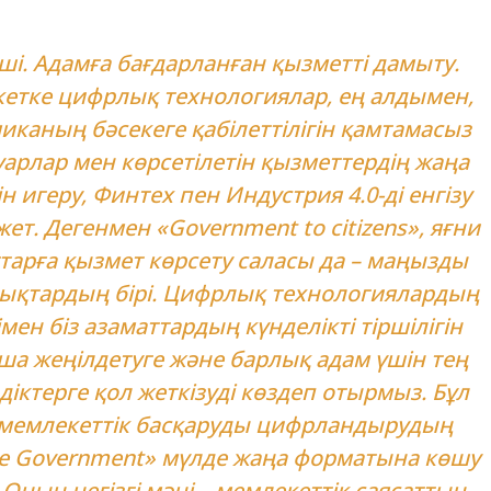
нші. Адамға бағдарланған қызметті дамыту.
етке цифрлық технологиялар, ең алдымен,
иканың бәсекеге қабілеттілігін қамтамасыз
ауарлар мен көрсетілетін қызметтердің жаңа
н игеру, Финтех пен Индустрия 4.0-ді енгізу
жет. Дегенмен «Government to citizens», яғни
тарға қызмет көрсету саласы да – маңызды
ықтардың бірі. Цифрлық технологиялардың
мен біз азаматтардың күнделікті тіршілігін
а жеңілдетуге және барлық адам үшін тең
діктерге қол жеткізуді көздеп отырмыз. Бұл
 мемлекеттік басқаруды цифрландырудың
ble Government» мүлде жаңа форматына көшу
 Оның негізгі мәні – мемлекеттік саясаттың