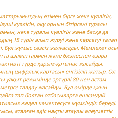
маттарымыздың өзімен бірге жеке куәлігін,
ізуші куәлігін, оқу орнын бітіргені туралы
омын, неке туралы куәлігін және басқа да
дың 15 түрін алып жүруі және көрсетуі талап
і. Бұл жұмыс сөзсіз жалғасады. Мемлекет осы
тта азаматтармен және бизнеспен өзара
активті түрде қарым-қатынас жасайды.
ның цифрлық картасы» енгізіліп жатыр. Ол
ы уақыт режимінде әртүрлі 80-нен астам
метрге талдау жасайды. Бұл өмірде қиын
дайға тап болған отбасыларға ешқандай
тиясыз жедел көмектесуге мүмкіндік береді.
тысы, аталған әдіс нақты атаулы әлеуметтік