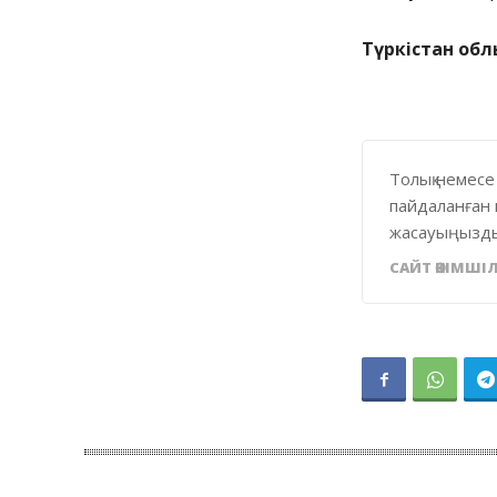
Түркістан обл
Толық немесе
пайдаланған 
жасауыңызды
САЙТ ӘКІМШІЛ