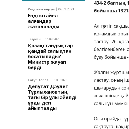
434-2 баптың 
Редакция таңдауы
06.09.2023
бойынша 1321
Енді көп әйел
алғандар
Ал тәртіп сақ
жазаланады
қоғамдық орын
Таңдаулы
06.09.2023
тастау -26, қо
Қазақстандықтар
белгіленбеген 
қандай салықтан
босатылады?
бұзу бойынша -
Министр жауап
берді
Жалпы жұртшыл
ластау, оның 
Uakyt Stories
06.09.2023
Депутат Дәулет
шығарудың соңы
Тұрлыхановтың
жыл ішінде қай
тағы бір ұлы әйелді
ұрды деп
салынуы мүмкін
айыпталды
Осы орайда тү
сақтауға шақы