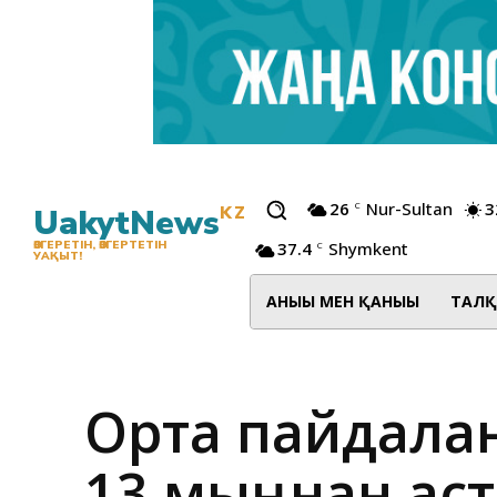
26
Nur-Sultan
3
C
UakytNews
KZ
37.4
Shymkent
ӨЗГЕРЕТІН, ӨЗГЕРТЕТІН
C
УАҚЫТ!
АНЫҒЫ МЕН ҚАНЫҒЫ
ТАЛҚ
Ортақ пайдал
13 мыңнан аста