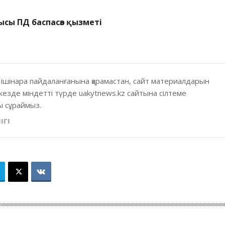
ысы ПД баспасөз қызметі
 ішінара пайдаланғанына қарамастан, сайт материалдарын
кезде міндетті түрде uakytnews.kz сайтына сілтеме
 сұраймыз.
ІГІ