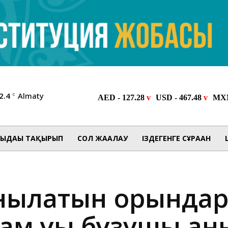
2.4
Almaty
C
ЫДАҒЫ ТАҚЫРЫП
СОЛ ЖАҒАЛАУ
ІЗДЕГЕНГЕ СҰРАҒАН
анылатын орындар
м құқық бұзушы ан