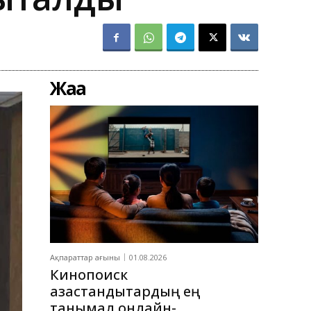
Жаңа
Ақпараттар ағыны
01.08.2026
Кинопоиск
қазақстандықтардың ең
танымал онлайн-