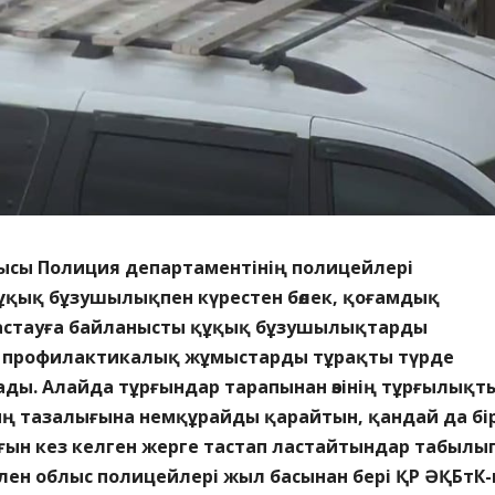
лысы Полиция департаментінің полицейлері
қық бұзушылықпен күрестен бөлек, қоғамдық
астауға байланысты құқық бұзушылықтарды
 профилактикалық жұмыстарды тұрақты түрде
ады. Алайда тұрғындар тарапынан өзінің тұрғылықт
 тазалығына немқұрайды қарайтын, қандай да бі
ғын кез келген жерге тастап ластайтындар табылы
лен облыс полицейлері жыл басынан бері ҚР ӘҚБтК-