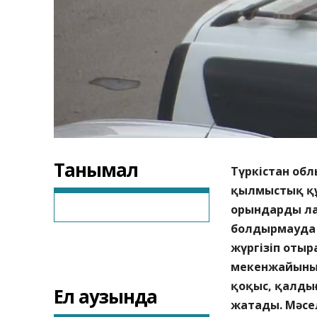
Танымал
Түркістан об
қылмыстық құ
орындарды л
болдырмауда
жүргізіп отыр
мекенжайының
қоқыс, қалды
Ел аузында
жатады. Мәсе