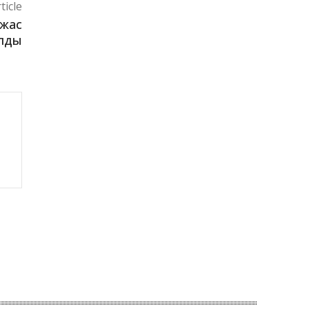
ticle
 жас
алды