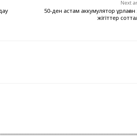
Next ar
дау
50-ден астам аккумулятор ұрлаған
жігіттер сотт