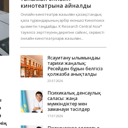
кинотеатрына айналды
Онлайн-кинотеатрға жазылған қазақстандық
қала тұрғындарының әрбір екіншісі Кинопоиск
қызметін таңдайды. K Research Central Asia*
тәуелсіз зерттеуінің дерегіне сәйкес, сервисті
онлайн-кинотеатрларға жазылған...
Ясауитану ғылымындағы
тарихи жаңалық:
Ресейден бұрын белгісіз
қолжазба анықталды
23.07.2026
Психикалық денсаулық
саласы: жаңа
ы
мүмкіндіктер мен
р
заманауи тәсілдер
п
17.07.2026
нің