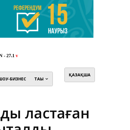
ҚАЗАҚША
ШОУ-БИЗНЕС
ТАҒЫ
ды ластаған
ықталды