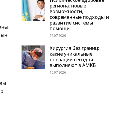
Психическое здоровье
региона: новые
возможности,
современные подходы и
развитие системы
аны:
помощи
лын
17.07.2026
Хирургия без границ:
какие уникальные
операции сегодня
выполняют в АМКБ
16.07.2026
і
рды
ір