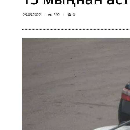
592
0
29.09.2022