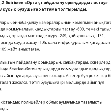
1,2-бөлігімен «Ортақ пайдалану орындарды ластау»
3 құқық бұзушыға хаттама толтырылды.
шылары бейнебақылау камераларының көмегімен анықтағ
да коммуналдық қалдықтарды тастау -609, темекі тұқы
ғамдық орында мас халде жүру -249, қайыршылық -131,
орында сауда жасау -105, қала инфроқұрылым қағидасын
109 жайт анықтаған.
ықтың пайдалану орындарын, саябақтарды, скверлерд
ішінде белгіленбеген орындарда коммуналдық қалдықта
 айыппұл арқалауға әкеп соғады. Ал егер бұл әрекеттер б
талап жасалса, тәртіп бұзушыға ірі мөлшерде айыппұл
.
ркістандық полицейлер облыс аумағында тазалықты
рады.