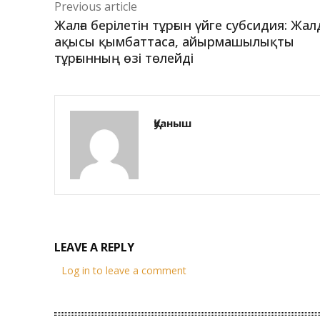
Previous article
Жалға берілетін тұрғын үйге субсидия: Жал
ақысы қымбаттаса, айырмашылықты
тұрғынның өзі төлейді
Қуаныш
LEAVE A REPLY
Log in to leave a comment