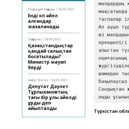
малдардың 
Редакция таңдауы
06.09.2023
мақсатында
Енді көп әйел
таспалар іл
алғандар
жазаланады
Ал ауыл тұ
өз малдары
Таңдаулы
06.09.2023
ерекшелігі
Қазақстандықтар
алыстан тү
қандай салықтан
босатылады?
оқиғасының
Министр жауап
жүргізушіл
берді
шамадан ты
Uakyt Stories
06.09.2023
бақылаусыз
Депутат Дәулет
Сондықтан 
Тұрлыхановтың
тағы бір ұлы әйелді
оңды ұсыны
ұрды деп
айыпталды
Түркістан обл