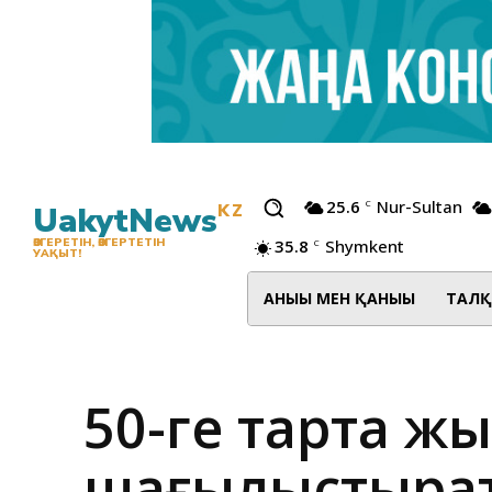
25.6
Nur-Sultan
C
UakytNews
KZ
35.8
Shymkent
ӨЗГЕРЕТІН, ӨЗГЕРТЕТІН
C
УАҚЫТ!
АНЫҒЫ МЕН ҚАНЫҒЫ
ТАЛҚ
50-ге тарта ж
шағылыстыраты