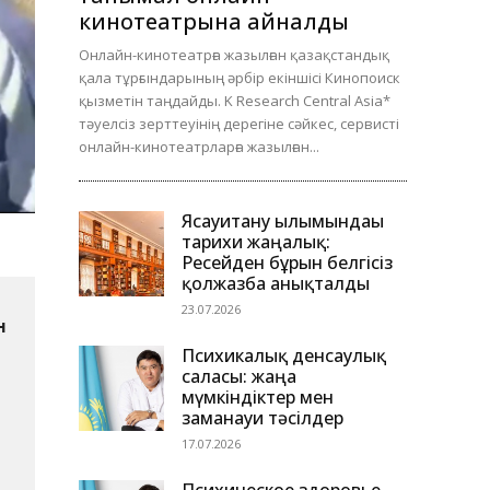
кинотеатрына айналды
Онлайн-кинотеатрға жазылған қазақстандық
қала тұрғындарының әрбір екіншісі Кинопоиск
қызметін таңдайды. K Research Central Asia*
тәуелсіз зерттеуінің дерегіне сәйкес, сервисті
онлайн-кинотеатрларға жазылған...
Ясауитану ғылымындағы
тарихи жаңалық:
Ресейден бұрын белгісіз
қолжазба анықталды
23.07.2026
 
Психикалық денсаулық
саласы: жаңа
мүмкіндіктер мен
заманауи тәсілдер
17.07.2026