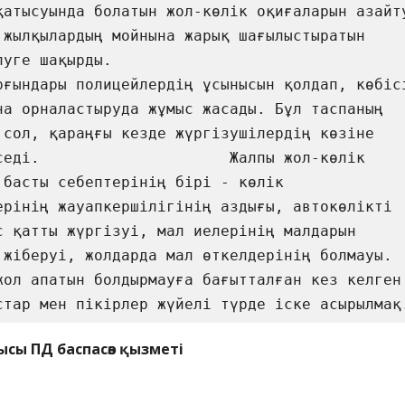
қатысуында болатын жол-көлік оқиғаларын азайту
 жылқылардың мойнына жарық шағылыстыратын 
уге шақырды. 

рғындары полицейлердің ұсынысын қолдап, көбісі
на орналастыруда жұмыс жасады. Бұл таспаның 
 сол, қараңғы кезде жүргізушілердің көзіне 
седі.                     Жалпы жол-көлік 
 басты себептерінің бірі - көлік 
ерінің жауапкершілігінің аздығы, автокөлікті 
с қатты жүргізуі, мал иелерінің малдарын 
 жіберуі, жолдарда мал өткелдерінің болмауы. 
жол апатын болдырмауға бағытталған кез келген 
стар мен пікірлер жүйелі түрде іске асырылмақ
ысы ПД баспасөз қызметі