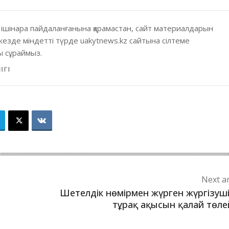
 ішінара пайдаланғанына қарамастан, сайт материалдарын
кезде міндетті түрде uakytnews.kz сайтына сілтеме
 сұраймыз.
ІГІ
Next ar
Шетелдік нөмірмен жүрген жүргізуш
ы
тұрақ ақысын қалай төле