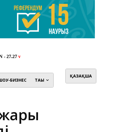
ҚАЗАҚША
ШОУ-БИЗНЕС
ТАҒЫ
жарық
ді