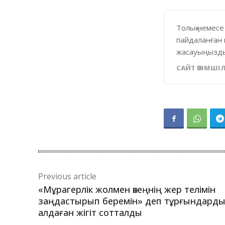
Толық немесе
пайдаланған 
жасауыңызды
САЙТ ӘКІМШІЛ
Previous article
«Мұрагерлік жолмен әкеңнің жер телімін
заңдастырып беремін» деп тұрғындард
алдаған жігіт сотталды