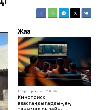
Жаңа
Ақпараттар ағыны
01.08.2026
Кинопоиск
қазақстандықтардың ең
танымал онлайн-