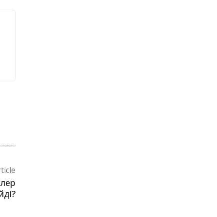
ticle
ілер
йді?