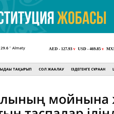
29.6
Almaty
C
ЫДАҒЫ ТАҚЫРЫП
СОЛ ЖАҒАЛАУ
ІЗДЕГЕНГЕ СҰРАҒАН
ылқының мойнына 
н таспалар ілін