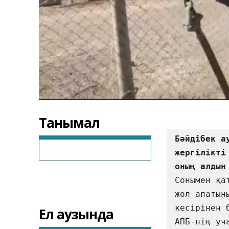
Танымал
Бәйдібек а
жергілікті
Сонымен қа
жол апатын
кесірінен 
Ел аузында
АПБ-нің уч