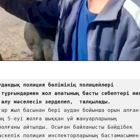
удандық полиция бөлімінің полицейлері 
 тұрғындармен жол апатының басты себептері мен
тар жыл басынан бері аудан бойынша орын алған 
ың 5-еуі жолға шыққан үй жануарларының 
болғаны айтылды. Осыған байланысты Бәйдібек 
аскелік полиция инспекторларының бастамасымен 