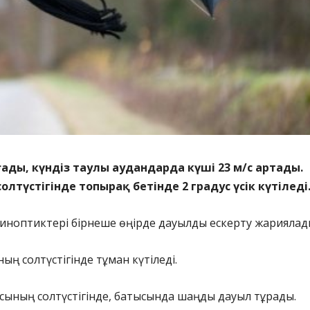
ады, күндіз таулы аудандарда күші 23 м/с артады.
солтүстігінде топырақ бетінде 2 градус үсік күтіледі
синоптиктері бірнеше өңірде дауылды ескерту жариялад
ың солтүстігінде тұман күтіледі.
сының солтүстігінде, батысында шаңды дауыл тұрады.