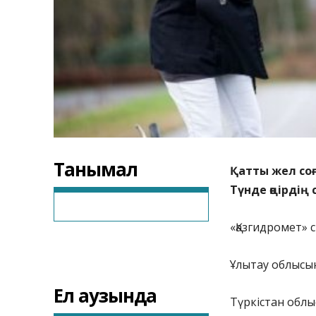
Танымал
Қатты жел соғ
Түнде өңірдің 
«Қазгидромет» 
Ұлытау облысын
Ел аузында
Түркістан облы