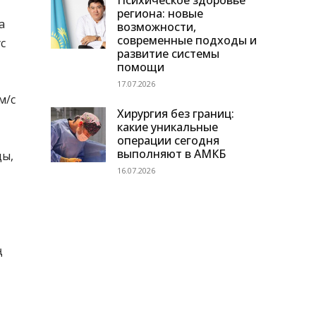
Психическое здоровье
региона: новые
а
возможности,
современные подходы и
с
развитие системы
помощи
17.07.2026
м/с
Хирургия без границ:
какие уникальные
операции сегодня
выполняют в АМКБ
ды,
16.07.2026
ң