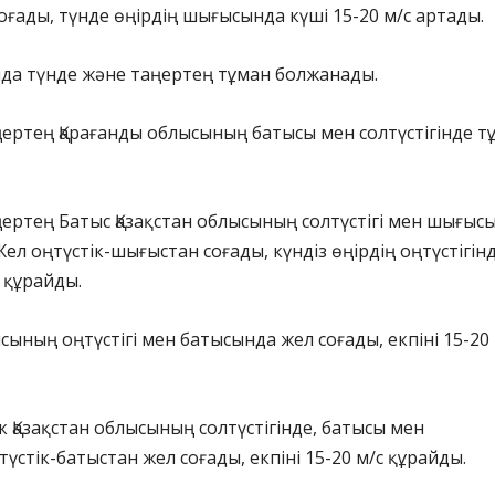
оғады, түнде өңірдің шығысында күші 15-20 м/с артады.
нда түнде және таңертең тұман болжанады.
ертең Қарағанды облысының батысы мен солтүстігінде т
ертең Батыс Қазақстан облысының солтүстігі мен шығыс
Жел оңтүстік-шығыстан соғады, күндіз өңірдің оңтүстігін
с құрайды.
ының оңтүстігі мен батысында жел соғады, екпіні 15-20 
ік Қазақстан облысының солтүстігінде, батысы мен
түстік-батыстан жел соғады, екпіні 15-20 м/с құрайды.