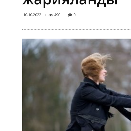
490
0
10.10.2022