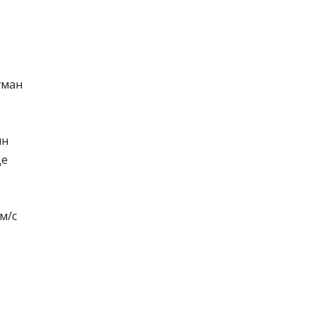
ұман
ын
де
м/с