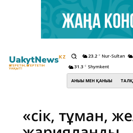
23.2
Nur-Sultan
C
UakytNews
KZ
31.3
Shymkent
ӨЗГЕРЕТІН, ӨЗГЕРТЕТІН
C
УАҚЫТ!
АНЫҒЫ МЕН ҚАНЫҒЫ
ТАЛҚ
«Үсік, тұман, 
жарияланды