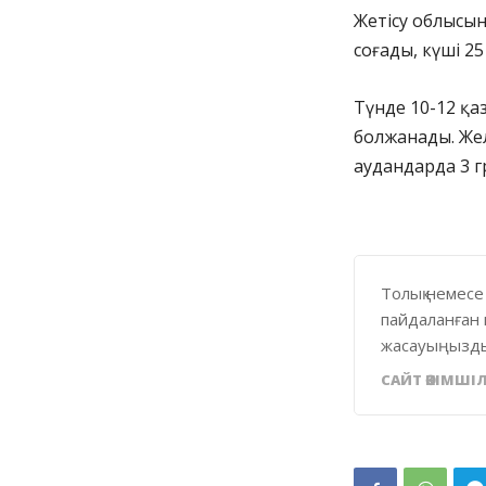
Жетісу облысы
соғады, күші 25
Түнде 10-12 қ
болжанады. Жел
аудандарда 3 гр
Толық немесе
пайдаланған 
жасауыңызды
САЙТ ӘКІМШІЛ