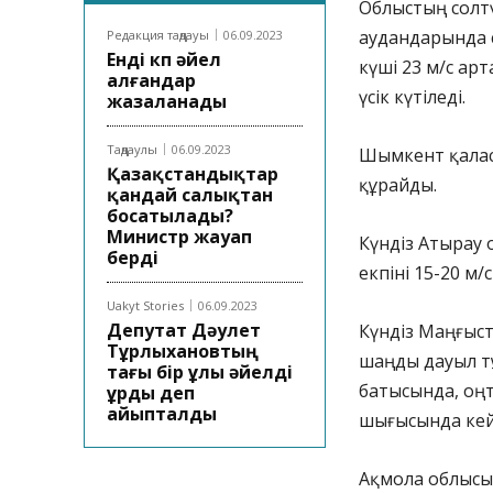
Облыстың солтү
аудандарында с
Редакция таңдауы
06.09.2023
Енді көп әйел
күші 23 м/с арт
алғандар
үсік күтіледі.
жазаланады
Таңдаулы
06.09.2023
Шымкент қаласы
Қазақстандықтар
құрайды.
қандай салықтан
босатылады?
Министр жауап
Күндіз Атырау 
берді
екпіні 15-20 м/
Uakyt Stories
06.09.2023
Депутат Дәулет
Күндіз Маңғыс
Тұрлыхановтың
шаңды дауыл тұ
тағы бір ұлы әйелді
батысында, оңт
ұрды деп
айыпталды
шығысында кей
Ақмола облысын