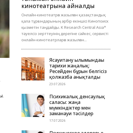
кинотеатрына айналды
Онлайн-кинотеатрға жазылған қазақстандық
қала тұрғындарының әрбір екіншісі Кинопоиск
қызметін таңдайды. K Research Central Asia*
тәуелсіз зерттеуінің дерегіне сәйкес, сервисті
онлайн-кинотеатрларға жазылған...
Ясауитану ғылымындағы
тарихи жаңалық:
Ресейден бұрын белгісіз
қолжазба анықталды
.
23.07.2026
ы.
Психикалық денсаулық
саласы: жаңа
мүмкіндіктер мен
заманауи тәсілдер
17.07.2026