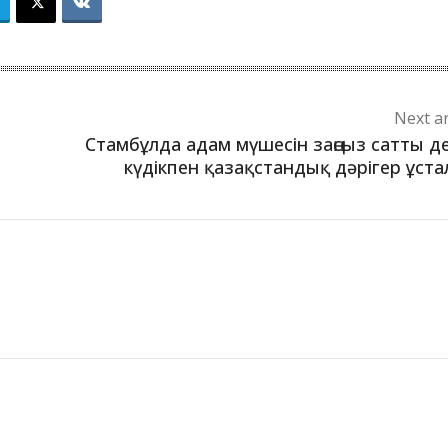
Next ar
Стамбұлда адам мүшесін заңсыз сатты д
күдікпен қазақстандық дәрігер ұст