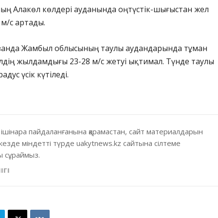
ның Алакөл көлдері ауданында оңтүстік-шығыстан жел
 м/с артады.
азанда Жамбыл облысының таулы аудандарында тұман
дің жылдамдығы 23-28 м/с жетуі ықтимал. Түнде таулы
адус үсік күтіледі.
 ішінара пайдаланғанына қарамастан, сайт материалдарын
кезде міндетті түрде uakytnews.kz сайтына сілтеме
 сұраймыз.
ІГІ