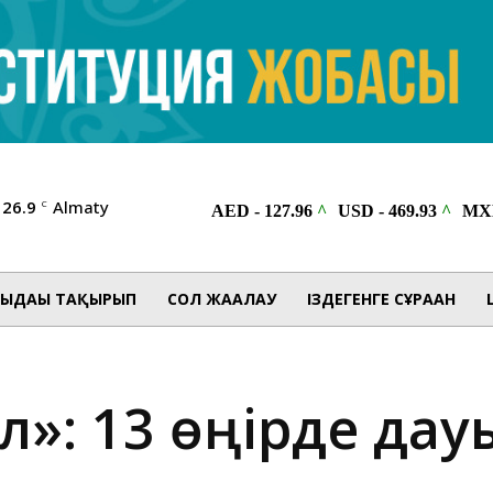
26.9
Almaty
C
ЫДАҒЫ ТАҚЫРЫП
СОЛ ЖАҒАЛАУ
ІЗДЕГЕНГЕ СҰРАҒАН
жел»: 13 өңірде да