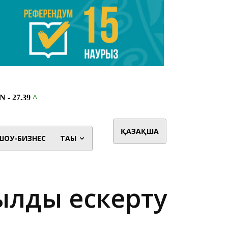
ҚАЗАҚША
ШОУ-БИЗНЕС
ТАҒЫ
уылды ескерту