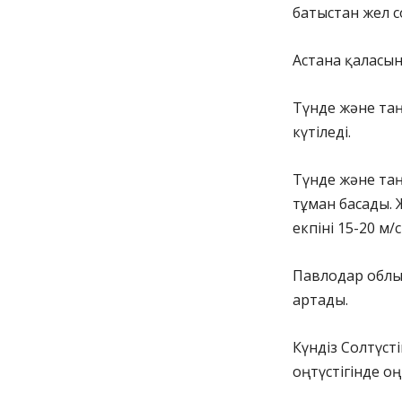
батыстан жел с
Астана қаласы
Түнде және таң
күтіледі.
Түнде және таң
тұман басады. 
екпіні 15-20 м/
Павлодар облыс
артады.
Күндіз Солтүст
оңтүстігінде оң