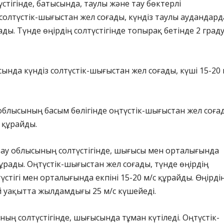
стігінде, батысында, таулы және тау бөктерлі
олтүстік-шығыстан жел соғады, күндіз таулы аудандард
ады. Түнде өңірдің солтүстігінде топырақ бетінде 2 граду
нда күндіз солтүстік-шығыстан жел соғады, күші 15-20 
облысының басым бөлігінде оңтүстік-шығыстан жел соға
с құрайды.
тау облысының солтүстігінде, шығысы мен орталығында
рады. Оңтүстік-шығыстан жел соғады, түнде өңірдің
үстігі мен орталығында екпіні 15-20 м/с құрайды. Өңірді
 уақытта жылдамдығы 25 м/с күшейеді.
ың солтүстігінде, шығысында тұман күтіледі. Оңтүстік-