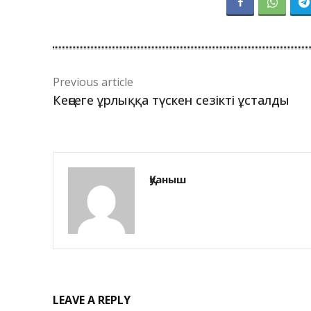
Previous article
Кеңсеге ұрлыққа түскен сезікті ұсталды
Қуаныш
LEAVE A REPLY