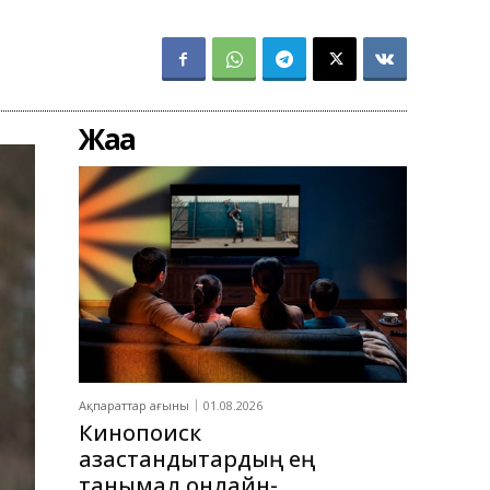
Жаңа
Ақпараттар ағыны
01.08.2026
Кинопоиск
қазақстандықтардың ең
танымал онлайн-