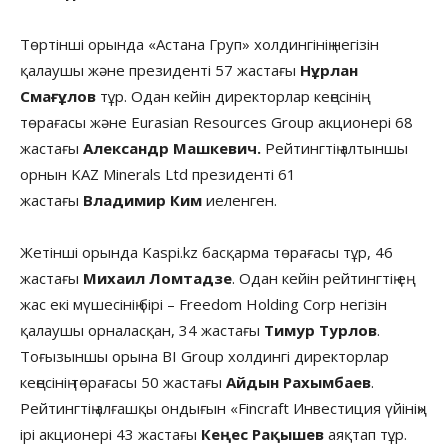
Төртінші орында «Астана Груп» холдингінің негізін
қалаушы және президенті 57 жастағы
Нұрлан
Смағұлов
тұр. Одан кейін директорлар кеңесінің
төрағасы және Eurasian Resources Group акционері 68
жастағы
Александр Машкевич.
Рейтингтің алтыншы
орнын KAZ Minerals Ltd президенті 61
жастағы
Владимир Ким
иеленген.
Жетінші орында Kaspi.kz басқарма төрағасы тұр, 46
жастағы
Михаил Ломтадзе
. Одан кейін рейтингтің ең
жас екі мүшесінің бірі – Freedom Holding Corp негізін
қалаушы орналасқан, 34 жастағы
Тимур Турлов
.
Тоғызыншы орына BI Group холдингі директорлар
кеңесінің төрағасы 50 жастағы
Айдын Рахымбаев
.
Рейтингтің алғашқы ондығын «Fincraft Инвестиция үйінің»
ірі акционері 43 жастағы
Кеңес Рақышев
аяқтап тұр.