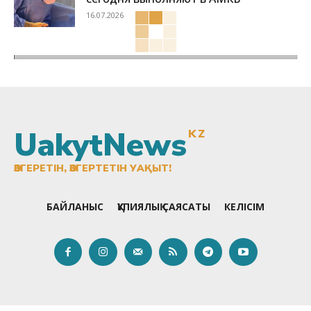
16.07.2026
UakytNews
KZ
ӨЗГЕРЕТІН, ӨЗГЕРТЕТІН УАҚЫТ!
БАЙЛАНЫС
ҚҰПИЯЛЫҚ САЯСАТЫ
КЕЛІСІМ