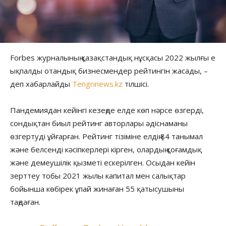
Forbes журналының қазақстандық нұсқасы 2022 жылғы ең
ықпалды отандық бизнесмендер рейтингін жасады, –
деп хабарлайды
Tengrinews.kz
тілшісі.
Пандемиядан кейінгі кезеңде елде көп нәрсе өзгерді,
сондықтан биыл рейтинг авторлары әдіснаманы
өзгертуді ұйғарған. Рейтинг тізіміне елдің 84 танымал
және белсенді кәсіпкерлері кірген, олардың қоғамдық
және демеушілік қызметі ескерілген. Осыдан кейін
зерттеу тобы 2021 жылы капитал мен салықтар
бойынша көбірек ұпай жинаған 55 қатысушыны
таңдаған.