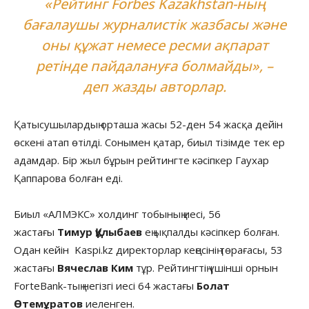
«Рейтинг Forbes Kazakhstan-ның
бағалаушы журналистік жазбасы және
оны құжат немесе ресми ақпарат
ретінде пайдалануға болмайды», –
деп жазды авторлар.
Қатысушылардың орташа жасы 52-ден 54 жасқа дейін
өскені атап өтілді. Сонымен қатар, биыл тізімде тек ер
адамдар. Бір жыл бұрын рейтингте кәсіпкер Гаухар
Қаппарова болған еді.
Биыл «АЛМЭКС» холдинг тобының иесі, 56
жастағы
Тимур Құлыбаев
ең ықпалды кәсіпкер болған.
Одан кейін Kaspi.kz директорлар кеңесінің төрағасы, 53
жастағы
Вячеслав Ким
тұр. Рейтингтің үшінші орнын
ForteBank-тың негізгі иесі 64 жастағы
Болат
Өтемұратов
иеленген.