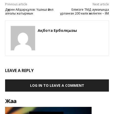
Previous article
Next article
Дәурен Айдарқұлов: Үшінші әйел
Елімізге ТМД аумағында
алғалы жатырмын
ұрланған 200 көлік әкелінген – ІІМ
Ақбота Ерболқызы
LEAVE A REPLY
LOG IN TO LEAVE A COMMENT
Жаңа