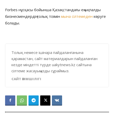
Forbes нұсқасы бойынша Қазақстандағы ең ықпалды
бизнесмендердің толық тізімін
мына сілтемеден
көруге
болады.
Толық немесе ішінара пайдаланғанына
қарамастан, сайт материалдарын пайдаланған
кезде міндетті түрде uakytnews.kz сайтына
сілтеме жасауыңызды сұраймыз.
САЙТ ӘКІМШІЛІГІ