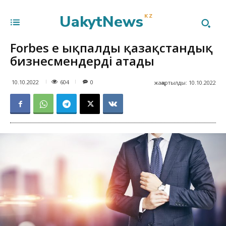
UakytNews
KZ
Forbes ең ықпалды қазақстандық
бизнесмендерді атады
604
10.10.2022
0
жаңартылды:
10.10.2022