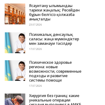
Ясауитану ғылымындағы
тарихи жаңалық: Ресейден
бұрын белгісіз қолжазба
анықталды
23.07.2026
Психикалық денсаулық
саласы: жаңа мүмкіндіктер
мен заманауи тәсілдер
17.07.2026
Психическое здоровье
региона: новые
возможности, современные
подходы и развитие
системы помощи
17.07.2026
Хирургия без границ: какие
уникальные операции
сегодня выполняют в АМКБ