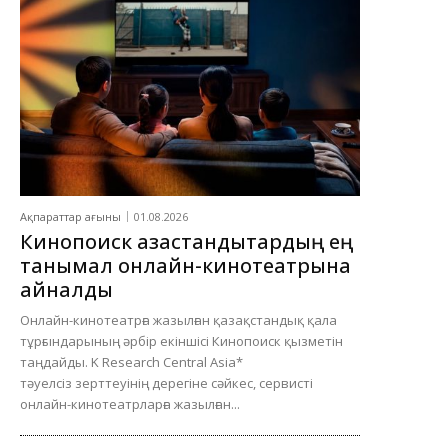
Ақпараттар ағыны
01.08.2026
Кинопоиск қазақстандықтардың ең
танымал онлайн-кинотеатрына
айналды
Онлайн-кинотеатрға жазылған қазақстандық қала
тұрғындарының әрбір екіншісі Кинопоиск қызметін
таңдайды. K Research Central Asia*
тәуелсіз зерттеуінің дерегіне сәйкес, сервисті
онлайн-кинотеатрларға жазылған...