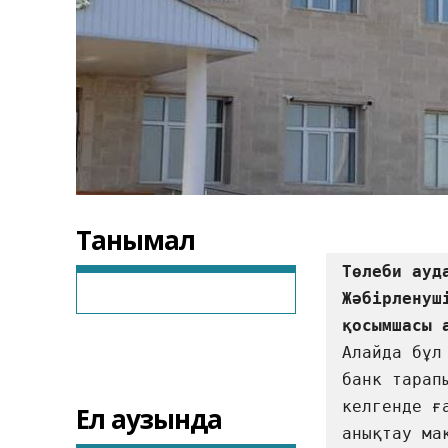
Танымал
Төлеби ауд
Жәбірленуш
Алайда бұл
банк тарап
келгенде ғ
Ел аузында
анықтау ма