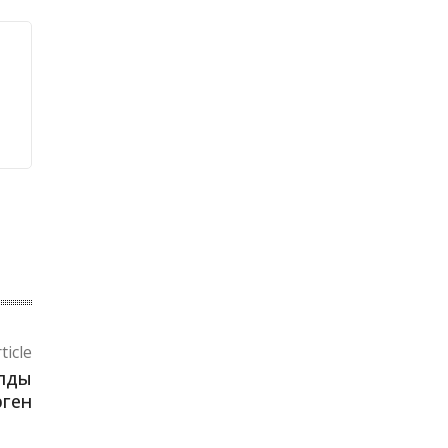
ticle
алды
рген