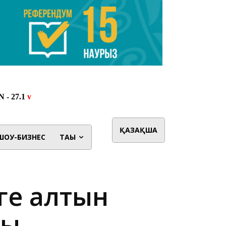
ҚАЗАҚША
ШОУ-БИЗНЕС
ТАҒЫ
ге алтын
ды