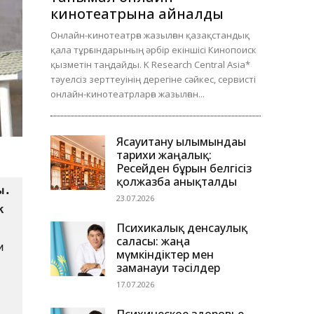
кинотеатрына айналды
Онлайн-кинотеатрға жазылған қазақстандық
қала тұрғындарының әрбір екіншісі Кинопоиск
қызметін таңдайды. K Research Central Asia*
тәуелсіз зерттеуінің дерегіне сәйкес, сервисті
онлайн-кинотеатрларға жазылған...
Ясауитану ғылымындағы
тарихи жаңалық:
Ресейден бұрын белгісіз
қолжазба анықталды
  
23.07.2026
 
Психикалық денсаулық
саласы: жаңа
 
мүмкіндіктер мен
заманауи тәсілдер
17.07.2026