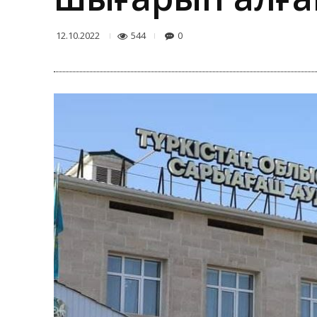
544
0
12.10.2022