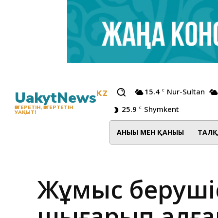
15.4
Nur-Sultan
C
UakytNews
KZ
25.9
Shymkent
ӨЗГЕРЕТІН, ӨЗГЕРТЕТІН
C
УАҚЫТ!
АНЫҒЫ МЕН ҚАНЫҒЫ
ТАЛҚ
Жұмыс берушіс
шығарып алға