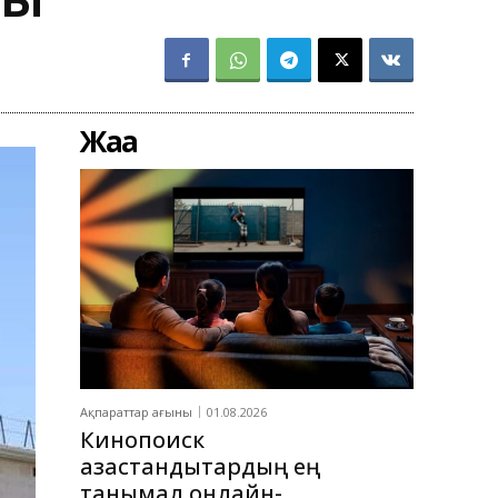
Жаңа
Ақпараттар ағыны
01.08.2026
Кинопоиск
қазақстандықтардың ең
танымал онлайн-