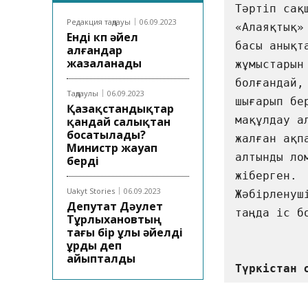
Тәртіп сақ
Редакция таңдауы
06.09.2023
«Алаяқтық»
Енді көп әйел
басы анықт
алғандар
жазаланады
жұмыстарын
болғандай, 
Таңдаулы
06.09.2023
шығарып бе
Қазақстандықтар
мақұлдау а
қандай салықтан
босатылады?
жалған ақп
Министр жауап
алтынды ло
берді
жіберген. 

Uakyt Stories
06.09.2023
Жәбірленуш
Депутат Дәулет
таңда іс б
Тұрлыхановтың
тағы бір ұлы әйелді
ұрды деп
айыпталды
Түркістан 