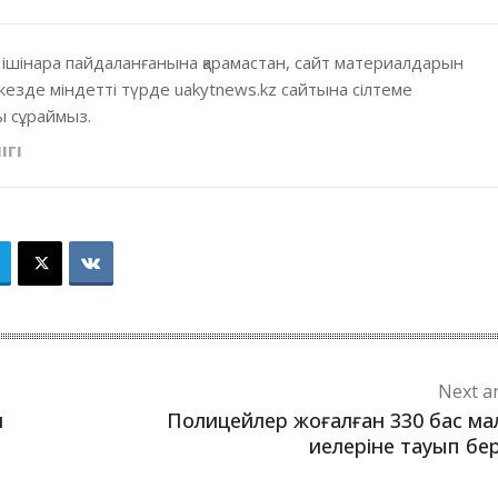
 ішінара пайдаланғанына қарамастан, сайт материалдарын
кезде міндетті түрде uakytnews.kz сайтына сілтеме
 сұраймыз.
ІГІ
Next ar
н
Полицейлер жоғалған 330 бас м
иелеріне тауып бе