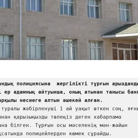
андық полициясына  жергілікті тұрғын арызданды.
і ер адамның айтуынша, оның атынан танысы банк
 туралы жәбірленуші 1 ай уақыт өткен соң, яғни
ынан қарызыңызды төлеңіз деген хабарлама 
ана білген. Тұрғын осы мәселенің мән-жайын 
қсатында полицейлерден көмек сұрайды. 
