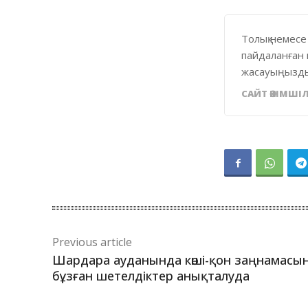
Толық немесе
пайдаланған 
жасауыңызды
САЙТ ӘКІМШІЛ
Previous article
Шардара ауданында көші-қон заңнамасы
бұзған шетелдіктер анықталуда