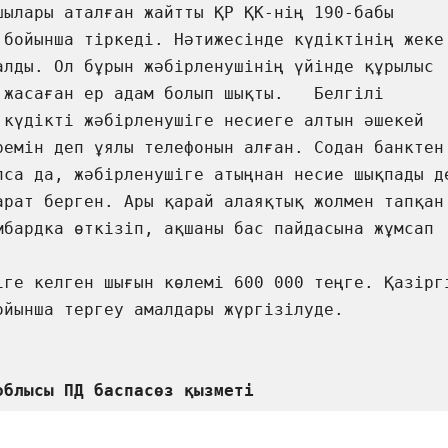
шылары аталған жайтты ҚР ҚК-нің 190-бабы 
 бойынша тіркеді. Нәтижесінде күдіктінің жеке 
алды. Ол бұрын жәбірленушінің үйінде құрылыс 
 жасаған ер адам болып шықты.   Белгілі 
күдікті жәбірленушіге несиеге алтын әшекей  
ремін деп ұялы телефонын алған. Содан банктен 
лса да, жәбірленушіге атыңнан несие шықпады де
арат берген. Ары қарай алаяқтық жолмен тапқан 
мбардка өткізіп, ақшаны бас пайдасына жұмсап 
іге келген шығын көлемі 600 000 теңге. Қазіргі
ойынша тергеу амалдары жүргізілуде. 

облысы ПД баспасөз қызметі