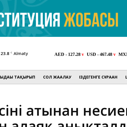
23.8
Almaty
C
ЫДАҒЫ ТАҚЫРЫП
СОЛ ЖАҒАЛАУ
ІЗДЕГЕНГЕ СҰРАҒАН
інің атынан несие
н алаяқ анықтал