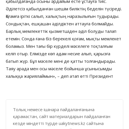
қабылдағанда осыны әрдайым есте ұстауға тиіс.
Әділетсіз қабылданған шешім биліктің беделін түсіреді.
Қоғамға іріткі салып, халықтың наразылығын тудырады.
Сондықтан, ешқашан әділдіктен аттауға болмайды.
Барлық мемлекеттік қызметшіден әділ болуды талап
етемін. Сонда ғана біз берекелі қоғам, мықты мемлекет
боламыз. Мен тағы бір күрделі мәселеге тоқталғым
келіп отыр. Елімізде көп адам несие алып, қарызға
батып жүр. Бұл мәселе мені де қатты толғандырады.
Таяу арада мен осы мәселе бойынша ұсынысымды
халыққа жариялаймын», – деп атап өтті Президент
Толық немесе ішінара пайдаланғанына
қарамастан, сайт материалдарын пайдаланған
кезде міндетті түрде uakytnews.kz сайтына