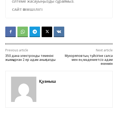
сілтеме жасауыңызды сұраймыз.
САЙТ ӘКІМШІЛІГІ
Previous article
Next article
350 дана электронды темекіні
Мухоряповтың түйсігіне салсақ
жымқырған 2 ер адам анықталды
мен ең мәдениетсіз адам
екенмін
Қуаныш