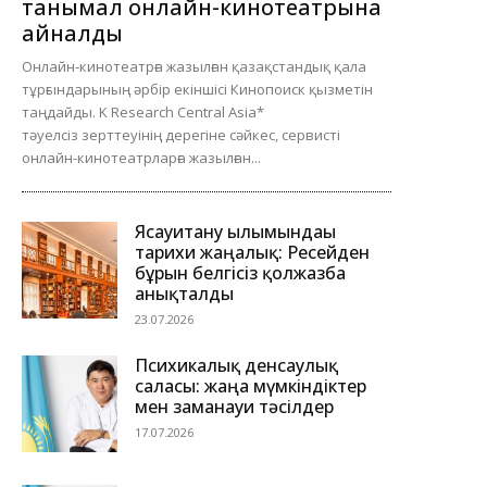
танымал онлайн-кинотеатрына
айналды
Онлайн-кинотеатрға жазылған қазақстандық қала
тұрғындарының әрбір екіншісі Кинопоиск қызметін
таңдайды. K Research Central Asia*
тәуелсіз зерттеуінің дерегіне сәйкес, сервисті
онлайн-кинотеатрларға жазылған...
Ясауитану ғылымындағы
тарихи жаңалық: Ресейден
бұрын белгісіз қолжазба
анықталды
23.07.2026
Психикалық денсаулық
саласы: жаңа мүмкіндіктер
мен заманауи тәсілдер
17.07.2026