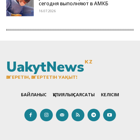
UakytNews
KZ
ӨЗГЕРЕТІН, ӨЗГЕРТЕТІН УАҚЫТ!
БАЙЛАНЫС
ҚҰПИЯЛЫҚ САЯСАТЫ
КЕЛІСІМ