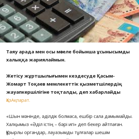
Таяу арада мен осы мәселе бойынша ұсынысымды
халыққа жариялаймын.
Жетісу жұртшылығымен кездесуде Қасым-
Жомарт Тоқаев мемлекеттік қызметшілердің
жауапкершілігіне тоқталды, деп хабарлайды
ҚазАқпарат.
«Шын мәнінде, әділдік болмаса, ешбір сала дамымайды.
Халқымыз «Әділ істің – бәрі игі» деп бекер айтпаған.
Құзырлы органдар, лауазымды тұлғалар шешім