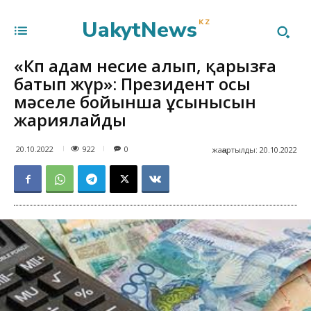
UakytNews
KZ
«Көп адам несие алып, қарызға
батып жүр»: Президент осы
мәселе бойынша ұсынысын
жариялайды
922
20.10.2022
0
жаңартылды:
20.10.2022