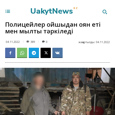
UakytNews
KZ
Полицейлер қойшыдан қоян еті
мен мылтық тәркіледі
389
04.11.2022
0
жаңартылды:
04.11.2022