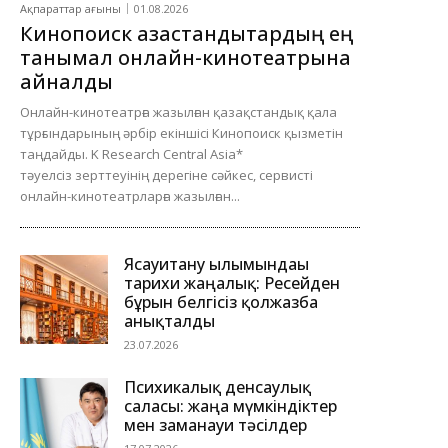
Ақпараттар ағыны
01.08.2026
Кинопоиск қазақстандықтардың ең
танымал онлайн-кинотеатрына
айналды
Онлайн-кинотеатрға жазылған қазақстандық қала
тұрғындарының әрбір екіншісі Кинопоиск қызметін
таңдайды. K Research Central Asia*
тәуелсіз зерттеуінің дерегіне сәйкес, сервисті
онлайн-кинотеатрларға жазылған...
Ясауитану ғылымындағы
тарихи жаңалық: Ресейден
бұрын белгісіз қолжазба
анықталды
23.07.2026
Психикалық денсаулық
саласы: жаңа мүмкіндіктер
мен заманауи тәсілдер