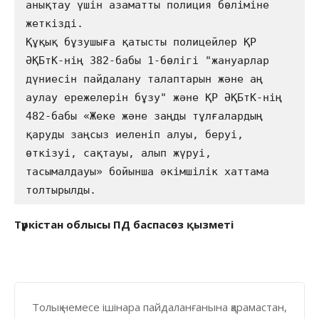
анықтау үшін азаматты полиция бөліміне 
жеткізді.

Құқық бұзушыға қатысты полицейлер ҚР 
ӘҚБтК-нің 382-бабы 1-бөлігі "жануарлар 
дүниесін пайдалану талаптарын және аң 
аулау ережелерін бұзу" және ҚР ӘҚБтК-нің 
482-бабы «Жеке және заңды тұлғалардың 
қаруды заңсыз иеленіп алуы, беруі, 
өткізуі, сақтауы, алып жүруi, 
тасымалдауы» бойынша әкімшілік хаттама 
толтырылды.
Түркістан облысы ПД баспасөз қызметі
Толық немесе ішінара пайдаланғанына қарамастан,