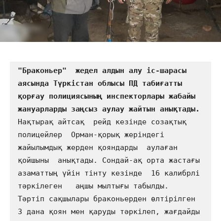
"Браконьер"  жедел алдын алу іс-шарасы 
аясында Түркістан облысы ПД табиғатты 
қорғау полициясының инспекторлары жабайы 
Нақтырақ айтсақ  рейд кезінде созақтық 
полицейлер  Орман-қорық жеріндегі 
жайылымдық жерден қояндарды  аулаған 
қойшыны  анықтады. Сондай-ақ орта жастағы 
азаматтың үйін тінту кезінде  16 калибрлі 
тәркілеген   аңшы мылтығы табылды.  
Тәртіп сақшылары браконьерден өлтірілген 
3 дана қоян мен қаруды тәркілеп, жағдайды 