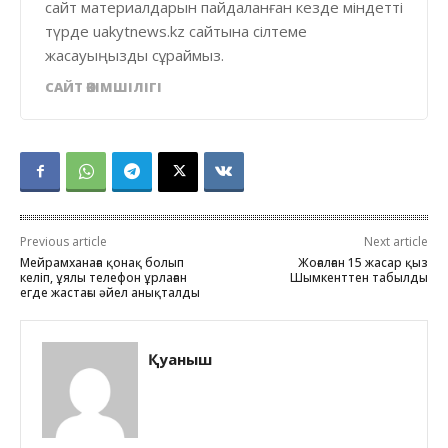
сайт материалдарын пайдаланған кезде міндетті
түрде uakytnews.kz сайтына сілтеме
жасауыңызды сұраймыз.
САЙТ ӘКІМШІЛІГІ
Previous article
Next article
Мейрамханаға қонақ болып
Жоғалған 15 жасар қыз
келіп, ұялы телефон ұрлаған
Шымкенттен табылды
егде жастағы әйел анықталды
Қуаныш