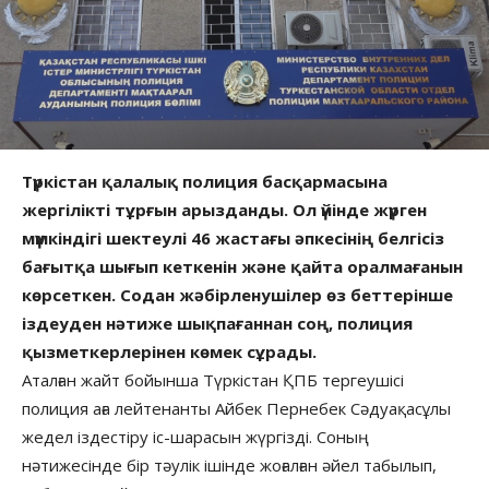
Түркістан қалалық полиция басқармасына
жергілікті тұрғын арызданды. Ол үйінде жүрген
мүмкіндігі шектеулі 46 жастағы әпкесінің белгісіз
бағытқа шығып кеткенін және қайта оралмағанын
көрсеткен. Содан жәбірленушілер өз беттерінше
іздеуден нәтиже шықпағаннан соң, полиция
қызметкерлерінен көмек сұрады.
Аталған жайт бойынша Түркістан ҚПБ тергеушісі
полиция аға лейтенанты Айбек Пернебек Сәдуақасұлы
жедел іздестіру іс-шарасын жүргізді. Соның
нәтижесінде бір тәулік ішінде жоғалған әйел табылып,