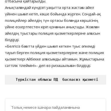
отбасына қайтарылды.
Анықталғандай күндізгі уақытта орта жастағы әйел
үйінен шығып кетіп, көше бойында жүрген. Сондай-ақ
полицейлер әйелдің түн ортасы болғанда көршісінің
үйіне ескертпестен кіріп қонғанын анықтады. Жоғалған
әйелдің туыстары полиция қызметкерлеріне алғысын
білдірді.
«Белгісіз бағытта үйден шығып кеткен туыс әпкемді
тауып берген полиция қызметкерлеріне және полиция
қызметкері Айбекке алғысымды айтамын. Жұмыстарына
сәттілік тілеймін!»- деп өз ризашылығын білдірді.
   Түркістан облысы ПД  баспасөз қызметі
Толық немесе ішінара пайдаланғанына