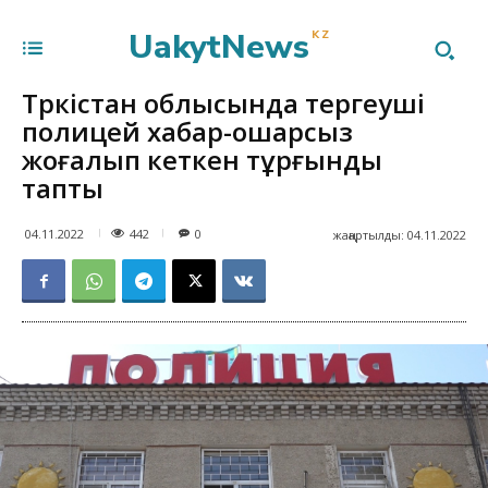
UakytNews
KZ
Түркістан облысында тергеуші
полицей хабар-ошарсыз
жоғалып кеткен тұрғынды
тапты
442
04.11.2022
0
жаңартылды:
04.11.2022