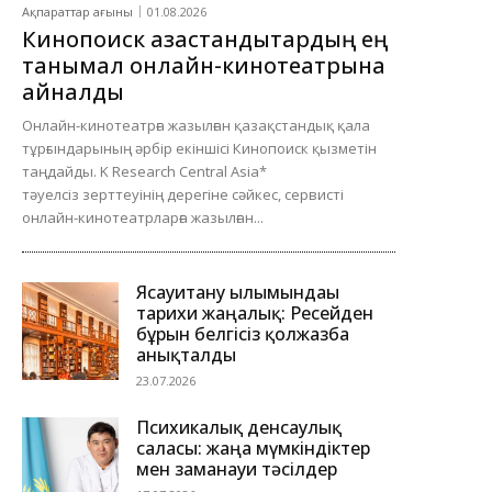
Ақпараттар ағыны
01.08.2026
Кинопоиск қазақстандықтардың ең
танымал онлайн-кинотеатрына
айналды
Онлайн-кинотеатрға жазылған қазақстандық қала
тұрғындарының әрбір екіншісі Кинопоиск қызметін
таңдайды. K Research Central Asia*
тәуелсіз зерттеуінің дерегіне сәйкес, сервисті
онлайн-кинотеатрларға жазылған...
Ясауитану ғылымындағы
тарихи жаңалық: Ресейден
бұрын белгісіз қолжазба
анықталды
23.07.2026
Психикалық денсаулық
саласы: жаңа мүмкіндіктер
мен заманауи тәсілдер