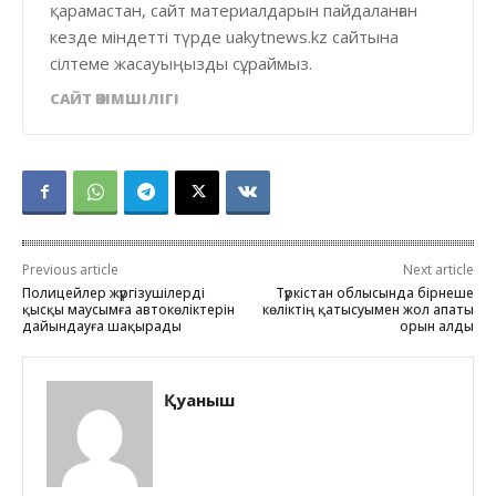
қарамастан, сайт материалдарын пайдаланған
кезде міндетті түрде uakytnews.kz сайтына
сілтеме жасауыңызды сұраймыз.
САЙТ ӘКІМШІЛІГІ
Previous article
Next article
Полицейлер жүргізушілерді
Түркістан облысында бірнеше
қысқы маусымға автокөліктерін
көліктің қатысуымен жол апаты
дайындауға шақырады
орын алды
Қуаныш