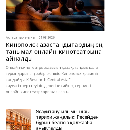
Ақпараттар ағыны
01.08.2026
Кинопоиск қазақстандықтардың ең
танымал онлайн-кинотеатрына
айналды
Онлайн-кинотеатрға жазылған қазақстандық қала
тұрғындарының әрбір екіншісі Кинопоиск қызметін
таңдайды. K Research Central Asia*
тәуелсіз зерттеуінің дерегіне сәйкес, сервисті
онлайн-кинотеатрларға жазылған...
Ясауитану ғылымындағы
тарихи жаңалық: Ресейден
бұрын белгісіз қолжазба
анықталды