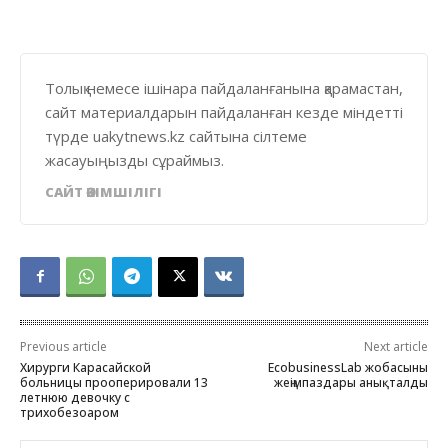
Толық немесе ішінара пайдаланғанына қарамастан,
сайт материалдарын пайдаланған кезде міндетті
түрде uakytnews.kz сайтына сілтеме
жасауыңызды сұраймыз.
САЙТ ӘКІМШІЛІГІ
Previous article
Next article
Хирурги Карасайской
EcobusinessLab жобасының
больницы прооперировали 13
жеңімпаздары анықталды
летнюю девочку с
трихобезоаром