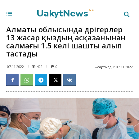
UakytNews
KZ
Алматы облысында дәрігерлер
13 жасар қыздың асқазанынан
салмағы 1.5 келі шашты алып
тастады
422
07.11.2022
0
жаңартылды:
07.11.2022