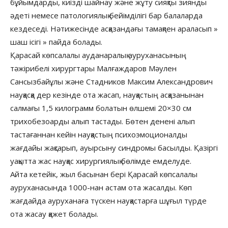
бұйымдарды, киізді шайнау және жұту сияқты зиянды
әдеті немесе патологиялық бейімділігі бар балаларда
кездеседі. Нәтижесінде асқазандағы тамақпен араласып »
шаш ісігі » пайда болады.
Қарасай көпсалалы ауданаралық ауруханасының
тәжірибелі хирургтары Малғаждаров Мәулен
Сансызбайұлы және Стадников Максим Александрович
науқасқа дер кезінде ота жасап, науқастың асқазанынан
салмағы 1,5 килограмм болатын өлшемі 20×30 см
трихобезоарды алып тастады. Бөтен денені алып
тастағаннан кейін науқастың психоэмоционалды
жағдайы жақсарып, ауырсыну синдромы басылды. Қазіргі
уақытта жас науқас хирургиялық бөлімде емделуде.
Айта кетейік, жыл басынан бері Қарасай көпсалалы
ауруханасында 1000-нан астам ота жасалды. Көп
жағдайда ауруханаға түскен науқастарға шұғыл түрде
ота жасау қажет болады.