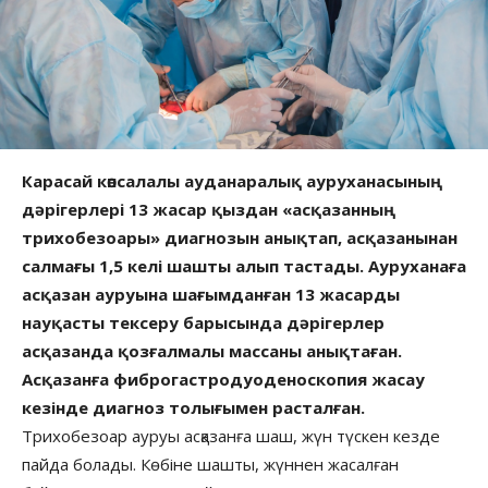
Карасай көпсалалы ауданаралық ауруханасының
дәрігерлері 13 жасар қыздан «асқазанның
трихобезоары» диагнозын анықтап, асқазанынан
салмағы 1,5 келі шашты алып тастады. Ауруханаға
асқазан ауруына шағымданған 13 жасарды
науқасты тексеру барысында дәрігерлер
асқазанда қозғалмалы массаны анықтаған.
Асқазанға фиброгастродуоденоскопия жасау
кезінде диагноз толығымен расталған.
Трихобезоар ауруы асқазанға шаш, жүн түскен кезде
пайда болады. Көбіне шашты, жүннен жасалған