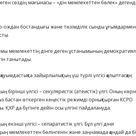
еген сөздің мағынасы – «дін мемлекеттен бөлек» дегенд
ар-ождан бостандығы және төзімділік сынды ұғымдармен
сты.
ымы мемлекеттің дінге деген ұстанымының демократиял
гін танытады.
ауымдастықта зайырлылықтың үш түрлі үлгісі қалыптасқан:
 бірінші үлгісі – секуляристік (атеистік) үлгі. Оның көрн
з бастан өткерген кеңестік режимді орнықтырған КСРО
 ҚХР да бүгінге дейін осы үлгіні пайдалануда.
 екінші үлгісі – сепаратистік үлгі. Бұл үлгі діни
дың мемлекеттен бөлінгенін және заңнамада қандай да б