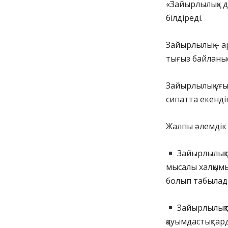
«Зайырлылық» д
білдіреді.
Зайырлылық – 
тығыз байланы
Зайырлылық ұғ
сипатта екенді
Жалпы әлемдік қ
Зайырлылықтың
мысалы халқымы
болып табылады.
Зайырлылықтың
қауымдастықтар