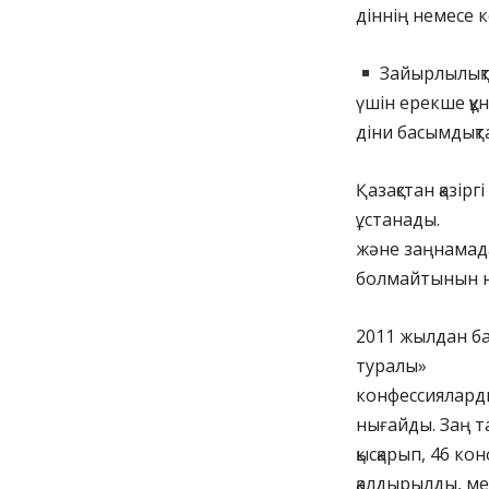
діннің немесе к
Зайырлылықтың
үшін ерекше құ
діни басымдықт
Қазақстан қазір
ұстанады. Бұ
және заңнамада 
болмайтынын не
2011 жылдан ба
туралы» ҚР З
конфессиялард
нығайды. Заң т
қысқарып, 46 к
қалдырылды, ме