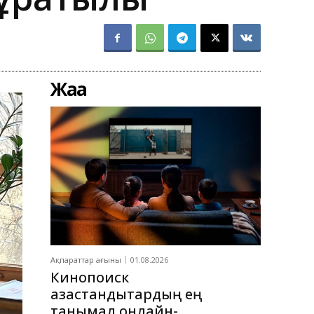
Жаңа
Ақпараттар ағыны
01.08.2026
Кинопоиск
қазақстандықтардың ең
танымал онлайн-