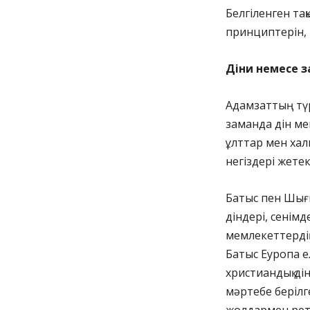
Белгіленген та
принциптерін, 
Діни немесе 
Адамзаттың түрл
заманда дін ме
ұлттар мен хал
негіздері жете
Батыс пен Шығы
діндері, сенімд
мемлекеттердің
Батыс Еуропа е
христиандық д
мәртебе беріл