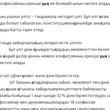
онфессияның ерекше құқыққа ие болмайтынын негізге алады
 үшінші үлгісі – таңдамалы негіздегі үлгі. Бұл үлгі қоғам
нды болып табылатын, конституциялық деңгейде анықтал
арды басты тірек етеді.
гі таңда зайырлылықтың сепаратистік үлгісін
л үлгі діни қауымдастықтардың мемлекеттен бөлінг
қандай да бір діннің немесе конфессияның ерекше құқыққа 
гізге алады.
стап «Діни қызмет және діни бірлестіктер
аңның қағидаларына сәйкес, мемлекет пен діни
ың қарым-қатынасы зайырлық принциптерге байланысты
алабы бойынша 1 жыл ішінде 32 % діни бірлестіктердің с
онфессиялар мен деноменациялардан 18 конфессия
млекеттің заңы мен дінтанулық ғылыми сараптамадан