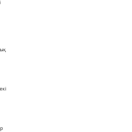
і
ық
екі
ір