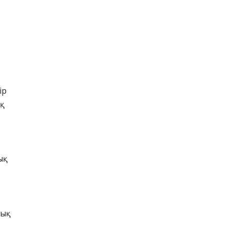
ір
қ
ық