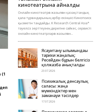
кинотеатрына айналды
Онлайн-кинотеатрға жазылған қазақстандық
қала тұрғындарының әрбір екіншісі Кинопоиск
қызметін таңдайды. K Research Central Asia*
тәуелсіз зерттеуінің дерегіне сәйкес, сервисті
онлайн-кинотеатрларға жазылған...
Ясауитану ғылымындағы
тарихи жаңалық:
Ресейден бұрын белгісіз
қолжазба анықталды
23.07.2026
 (1
Психикалық денсаулық
саласы: жаңа
 деп
мүмкіндіктер мен
і
заманауи тәсілдер
17.07.2026