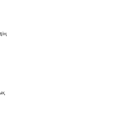
.
дің
қ