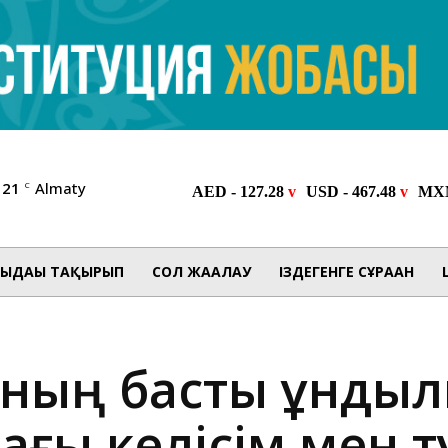
21
Almaty
C
ЫДАҒЫ ТАҚЫРЫП
СОЛ ЖАҒАЛАУ
ІЗДЕГЕНГЕ СҰРАҒАН
ның басты құндыл
мдағы келісім мен т