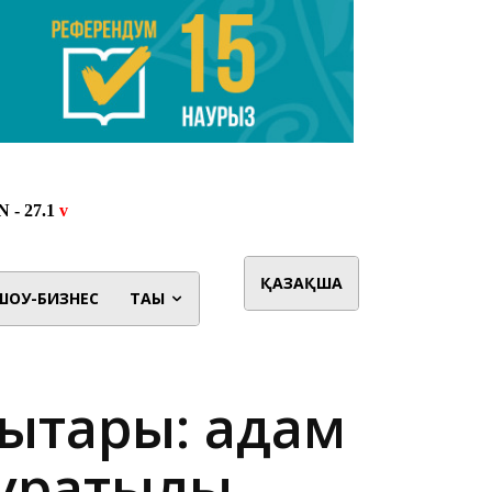
ҚАЗАҚША
ШОУ-БИЗНЕС
ТАҒЫ
ықтары: адам
ұрақтылық