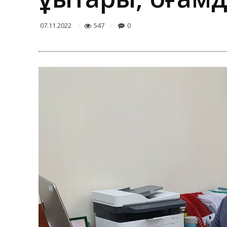
547
0
07.11.2022