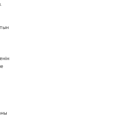
.
атын
енін
ие
аны