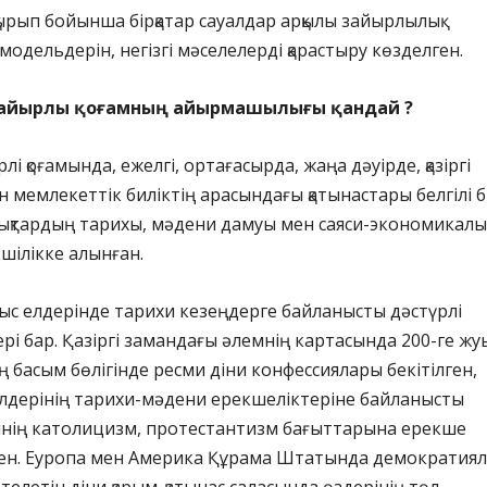
қырып бойынша бірқатар сауалдар арқылы зайырлылық
модельдерін, негізгі мәселелерді қарастыру көзделген.
зайырлы қоғамның айырмашылығы қандай ?
і қоғамында, ежелгі, ортағасырда, жаңа дәуірде, қазіргі
н мемлекеттік биліктің арасындағы қатынастары белгілі б
ықтардың тарихы, мәдени дамуы мен саяси-экономикалық
кшілікке алынған.
с елдерінде тарихи кезеңдерге байланысты дәстүрлі
ері бар. Қазіргі замандағы әлемнің картасында 200-ге жуы
 басым бөлігінде ресми діни конфессиялары бекітілген,
лдерінің тарихи-мәдени ерекшеліктеріне байланысты
іннің католицизм, протестантизм бағыттарына ерекше
ген. Еуропа мен Америка Құрама Штатында демократиял