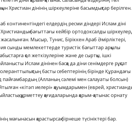
елетін діни қарым-қатынас саласында өздерінің төл
қын Христиан дінінің шіркеулеріне басымдықтар берілген
аб континентіндегі елдердің ресми діндері Ислам діні
 Христиандық бағыттағы кейбір ортодоксалды шіркеулер
т жасалынған. Мысыр, Тунис, Біріккен Араб Әмірліктері,
ия сынды мемлекеттерде туристік бағыттар арқылы
быстарға қол жеткізулеріне және де сыртқы, ішкі
йланысты Ислам дінінен басқа да діни сенімдерге рұқсат
 толеранттылықтың басты себептерінің бірінде Құрандағы
 пайғамбардың (Алланың сәлемі мен салауаты болсын)
йтылған «кітәп иелері» қауымдарымен (еврей, христианды
ыйластық, құрметтеу қағидаларында қарым-қатынас орнату
нің мағынасын қарастырсақ бірнеше түсініктері бар.