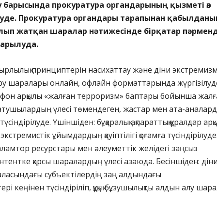
 барысында прокуратура органдарының қызметі өз
руде. Прокуратура органдары тарапынан қабылданы
лып жатқан шаралар нәтижесінде бірқатар пәрменд
арылуда.
йырлылық принциптерін насихаттау және діни экстремиз
ндіру шаралары онлайн, офлайн форматтарында жүргізілуд
лефон арқылы «жалған терроризм» баптары бойынша жалғ
атушылардың үлесі төмендеген, жастар мен ата-аналар
түсіндірілуде. Үшіншіден: бұқаралық ақпараттық құралдар ар
экстремистік ұйымдардың қауіптілігі қоғамға түсіндірілуде
аламтор ресурстары мен әлеуметтік желідегі заңсыз
тентке қарсы шаралардың үлесі азаюда. Бесіншіден: дін
саласындағы субъектілердің заң алдындағы
рі кеңінен түсіндіріліп, құқық бұзушылықты алдын алу шар