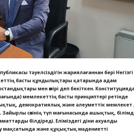
публикасы тәуелсіздігін жариялағаннан бері Негізгі
еттің басты құндылықтары қатарында адам
стандықтары мен өмірі деп бекіткен. Конституцияда
мағында) мемлекеттің басты принциптері ретінде
ықтық, демократиялық және әлеуметтік мемлекет
 Зайырлы сөзінің түп мағынасында ашықтық, білімд
маттарды білдіреді. Еліміздегі діни ахуалды
 мақсатында және құқықтық мәдениетті