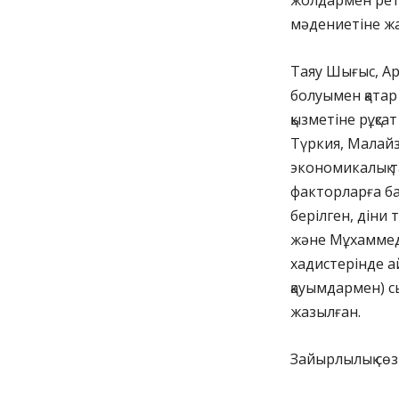
жолдармен ретт
мәдениетіне жа
Таяу Шығыс, Ар
болуымен қатар
қызметіне рұқса
Түркия, Малайз
экономикалық та
факторларға ба
берілген, діни
және Мұхаммед
хадистерінде а
қауымдармен) с
жазылған.
Зайырлылық сөзі