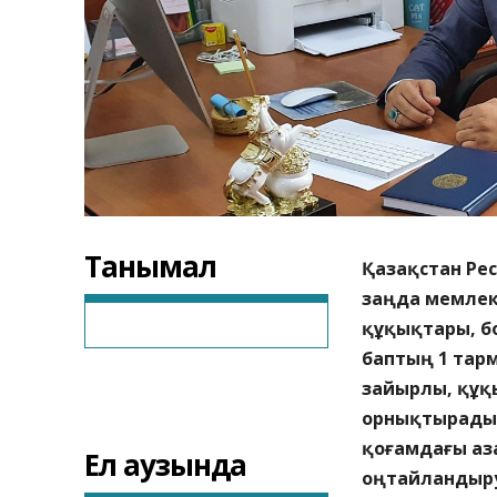
Танымал
Қазақстан Рес
заңда мемлек
құқықтары, бо
баптың 1 тар
зайырлы, құқ
орнықтырады.
қоғамдағы аза
Ел аузында
оңтайландыру