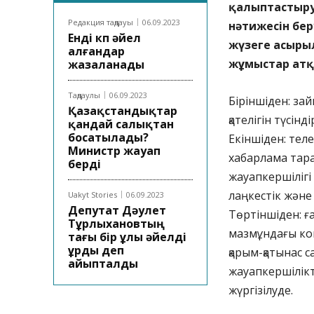
қалыптастыру
Редакция таңдауы
06.09.2023
нәтижесін бе
Енді көп әйел
жүзеге асыры
алғандар
жұмыстар атқ
жазаланады
Таңдаулы
06.09.2023
Біріншіден: за
Қазақстандықтар
қателігін түсі
қандай салықтан
босатылады?
Екіншіден: те
Министр жауап
хабарлама тар
берді
жауапкершілігі 
лаңкестік және 
Uakyt Stories
06.09.2023
Депутат Дәулет
Төртіншіден: ғ
Тұрлыхановтың
мазмұндағы кон
тағы бір ұлы әйелді
ұрды деп
қарым-қатынас 
айыпталды
жауапкершілікте
жүргізілуде.