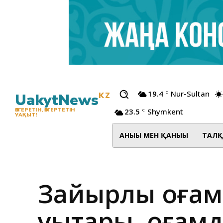
19.4
Nur-Sultan
C
UakytNews
KZ
23.5
Shymkent
ӨЗГЕРЕТІН, ӨЗГЕРТЕТІН
C
УАҚЫТ!
АНЫҒЫ МЕН ҚАНЫҒЫ
ТАЛҚ
Зайырлы қоғам
құқықтары, қоға