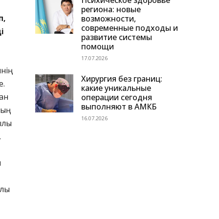
Психическое здоровье
региона: новые
п,
возможности,
современные подходы и
і
развитие системы
помощи
17.07.2026
мнің
Хирургия без границ:
е.
какие уникальные
ан
операции сегодня
выполняют в АМКБ
дың
16.07.2026
қылы
.
и
алы