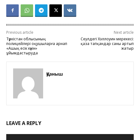
Previous article
Next article
Түркістан облысының
Сеулдегі Хэллоуин мерекесі:
полицейлері оқушыларға арнап
қаза тапқандар саны артып
«Ашық есік күнін»
жатыр
ұйымдастыруда
Қуаныш
LEAVE A REPLY