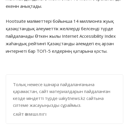
екенін анықтады.
Hootsuite мәліметтері бойынша 14 миллионға жуық
қазақстандық әлеуметтік желілерді белсенді түрде
пайдаланады Өткен жылы Internet Accessibility Index
жаһандық рейтингі Қазақстанды әлемдегі ең арзан
интернеті бар ТОП-5 елдерінің қатарына қосты.
Толық немесе ішінара пайдаланғанына
қарамастан, сайт материалдарын пайдаланған
кезде міндетті түрде uakytnews.kz сайтына
сілтеме жасауыңызды сұраймыз.
САЙТ ӘКІМШІЛІГІ