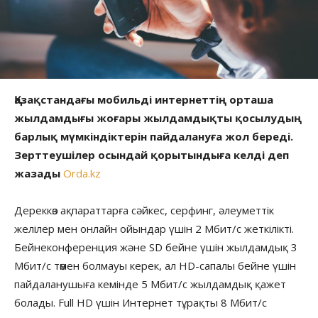
Қазақстандағы мобильді интернеттің орташа
жылдамдығы жоғары жылдамдықты қосылудың
барлық мүмкіндіктерін пайдалануға жол береді.
Зерттеушілер осындай қорытындыға келді деп
жазады
Orda.kz
Дереккөз ақпараттарға сәйкес, серфинг, әлеуметтік
желілер мен онлайн ойындар үшін 2 Мбит/с жеткілікті.
Бейнеконференция және SD бейне үшін жылдамдық 3
Мбит/с төмен болмауы керек, ал HD-сапалы бейне үшін
пайдаланушыға кемінде 5 Мбит/с жылдамдық қажет
болады. Full HD үшін Интернет тұрақты 8 Мбит/с