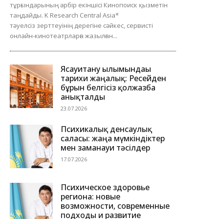
тұрғындарының әрбір екіншісі Кинопоиск қызметін
таңдайды. K Research Central Asia*
тәуелсіз зерттеуінің дерегіне сәйкес, сервисті
онлайн-кинотеатрларға жазылған...
Ясауитану ғылымындағы
тарихи жаңалық: Ресейден
бұрын белгісіз қолжазба
анықталды
23.07.2026
Психикалық денсаулық
саласы: жаңа мүмкіндіктер
мен заманауи тәсілдер
17.07.2026
Психическое здоровье
региона: новые
возможности, современные
подходы и развитие