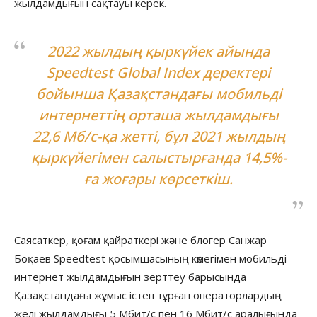
жылдамдығын сақтауы керек.
2022 жылдың қыркүйек айында
Speedtest Global Index
деректері
бойынша Қазақстандағы мобильді
интернеттің орташа жылдамдығы
22,6 Мб/с-қа жетті, бұл 2021 жылдың
қыркүйегімен салыстырғанда 14,5%-
ға жоғары көрсеткіш.
Саясаткер, қоғам қайраткері және блогер Санжар
Боқаев Speedtest қосымшасының көмегімен мобильді
интернет жылдамдығын зерттеу барысында
Қазақстандағы жұмыс істеп тұрған операторлардың
желі жылдамдығы 5 Мбит/с пен 16 Мбит/с аралығында