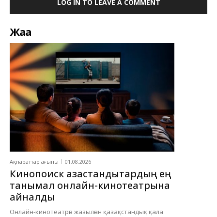
LOG IN TO LEAVE A COMMENT
Жаңа
Ақпараттар ағыны
01.08.2026
Кинопоиск қазақстандықтардың ең
танымал онлайн-кинотеатрына
айналды
Онлайн-кинотеатрға жазылған қазақстандық қала